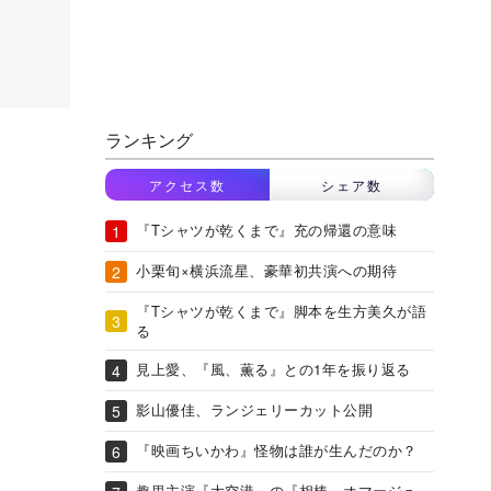
ランキング
アクセス数
シェア数
『Tシャツが乾くまで』充の帰還の意味
小栗旬×横浜流星、豪華初共演への期待
『Tシャツが乾くまで』脚本を生方美久が語
る
見上愛、『風、薫る』との1年を振り返る
影山優佳、ランジェリーカット公開
『映画ちいかわ』怪物は誰が生んだのか？
趣里主演『大空港』の『相棒』オマージュ