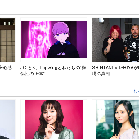
安心感
JOIとK、Lapwingと私たちの“類
SHINTANI × ISHIY
似性の正体”
噂の真相
も