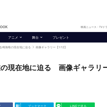
BOOK
映画ニュース・TVド
アニメ
舞台
プレゼント
る鳴海唯の現在地に迫る
画像ギャラリー【1/12】
唯の現在地に迫る 画像ギャラリ
ア
ブックマーク
LINEで送る