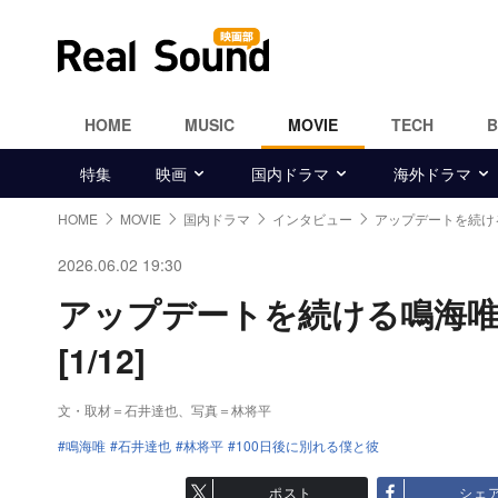
HOME
MUSIC
MOVIE
TECH
特集
映画
国内ドラマ
海外ドラマ
HOME
MOVIE
国内ドラマ
インタビュー
アップデートを続け
2026.06.02 19:30
アップデートを続ける鳴海
[1/12]
文・取材＝石井達也、写真＝林将平
鳴海唯
石井達也
林将平
100日後に別れる僕と彼
ポスト
シェ