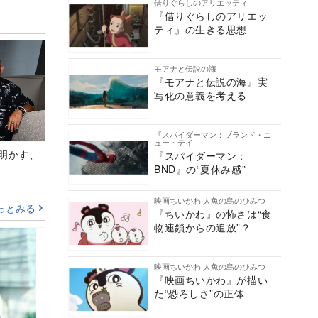
借りぐらしのアリエッティ
『借りぐらしのアリエッ
ティ』の生きる思想
モアナと伝説の海
『モアナと伝説の海』実
写化の意義を考える
『スパイダーマン：ブランド・ニ
ュー・デイ
Aが明かす、
『スパイダーマン：
BND』の“夏休み感”
映画ちいかわ 人魚の島のひみつ
っとみる
『ちいかわ』の怖さは“食
物連鎖からの追放”？
映画ちいかわ 人魚の島のひみつ
『映画ちいかわ』が描い
た“恐ろしさ”の正体