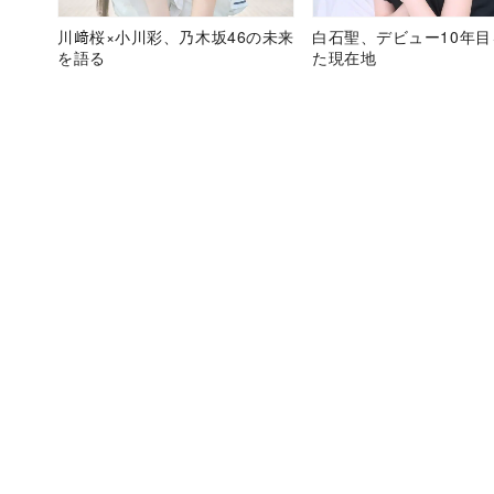
川﨑桜×小川彩、乃木坂46の未来
白石聖、デビュー10年
を語る
た現在地