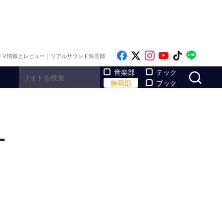
Like on Facebook
Follow on x
Follow on Inst
Follow on Y
Follow on
Follo
ラマ情報とレビュー｜リアルサウンド映画部
サ
音楽部
テック
映画部
ブック
ー