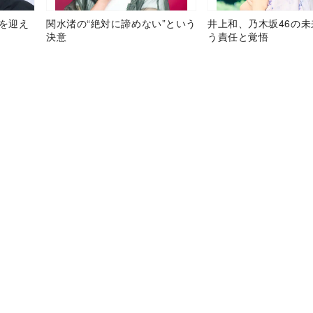
目を迎え
関水渚の“絶対に諦めない”という
井上和、乃木坂46の
決意
う責任と覚悟