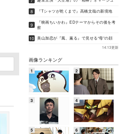
『Tシャツが乾くまで』高橋文哉の新境地
『映画ちいかわ』EDテーマからその後を考
察
美山加恋が『風、薫る』で見せる“母”の顔
14:13更新
画像ランキング