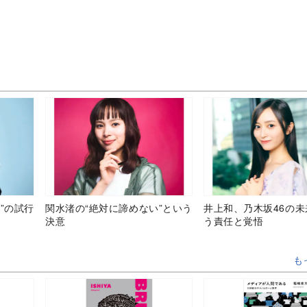
”の試行
関水渚の“絶対に諦めない”という
井上和、乃木坂46の
決意
う責任と覚悟
も