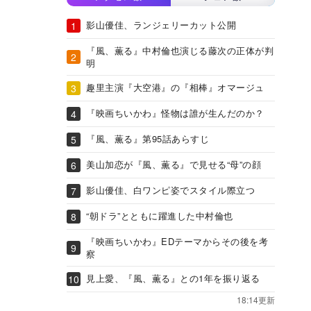
影山優佳、ランジェリーカット公開
『風、薫る』中村倫也演じる藤次の正体が判
明
趣里主演『大空港』の『相棒』オマージュ
『映画ちいかわ』怪物は誰が生んだのか？
『風、薫る』第95話あらすじ
美山加恋が『風、薫る』で見せる“母”の顔
影山優佳、白ワンピ姿でスタイル際立つ
“朝ドラ”とともに躍進した中村倫也
『映画ちいかわ』EDテーマからその後を考
察
見上愛、『風、薫る』との1年を振り返る
18:14更新