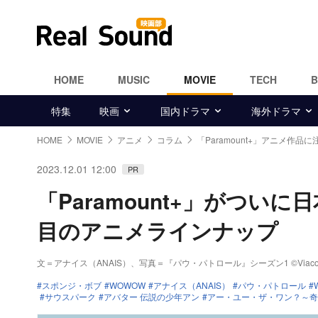
HOME
MUSIC
MOVIE
TECH
特集
映画
国内ドラマ
海外ドラマ
HOME
MOVIE
アニメ
コラム
「Paramount+」アニメ作品に
2023.12.01 12:00
PR
「Paramount+」がつ
目のアニメラインナップ
文＝アナイス（ANAIS）
、写真＝『パウ・パトロール』シーズン1 ©Viacom Int
スポンジ・ボブ
WOWOW
アナイス（ANAIS）
パウ・パトロール
サウスパーク
アバター 伝説の少年アン
アー・ユー・ザ・ワン？～奇