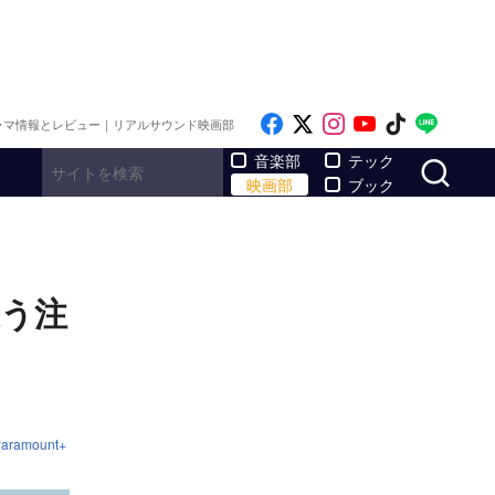
Like on Facebook
Follow on x
Follow on Inst
Follow on Y
Follow on
Follo
ラマ情報とレビュー｜リアルサウンド映画部
サ
音楽部
テック
映画部
ブック
違う注
aramount+