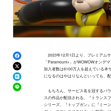
Facebookでシェア
2023年12月1日より、プレミア
「Paramount+」がWOWOWオ
xでポスト
加入者数は6100万人を超えている
はてなブックマーク
になるのはやはりなんといっても、
LINEで送る
もちろん、サービス名を冠するパラ
スの作品が配信される。『トランス
シリーズ、『トップガン』に『ミー