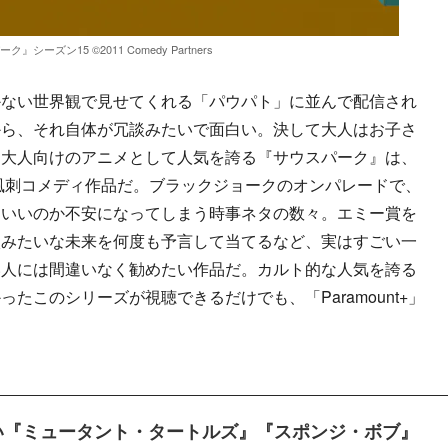
』シーズン15 ©2011 Comedy Partners
ない世界観で見せてくれる「パウパト」に並んで配信され
から、それ自体が冗談みたいで面白い。決して大人はお子さ
に大人向けのアニメとして人気を誇る『サウスパーク』は、
会風刺コメディ作品だ。ブラックジョークのオンパレードで、
ていいのか不安になってしまう時事ネタの数々。エミー賞を
談みたいな未来を何度も予言して当てるなど、実はすごい一
い人には間違いなく勧めたい作品だ。カルト的な人気を誇る
たこのシリーズが視聴できるだけでも、「Paramount+」
い『ミュータント・タートルズ』『スポンジ・ボブ』