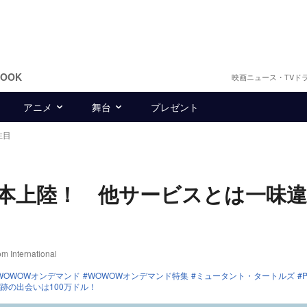
BOOK
映画ニュース・TVド
アニメ
舞台
プレゼント
注目
いに日本上陸！ 他サービスとは一味
ernational
WOWOWオンデマンド
WOWOWオンデマンド特集
ミュータント・タートルズ
P
跡の出会いは100万ドル！