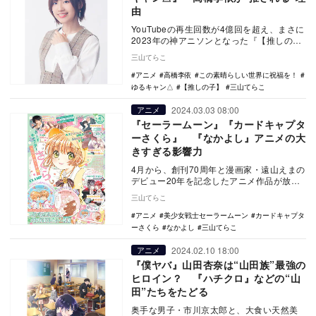
由
YouTubeの再生回数が4億回を超え、まさに
2023年の神アニソンとなった『【推しの
子】』OP曲のYOASOBI「アイドル」。…
三山てらこ
アニメ
高橋李依
この素晴らしい世界に祝福を！
ゆるキャン△
【推しの子】
三山てらこ
2024.03.03 08:00
アニメ
『セーラームーン』『カードキャプタ
ーさくら』 『なかよし』アニメの大
きすぎる影響力
4月から、創刊70周年と漫画家・遠山えまの
デビュー20年を記念したアニメ作品が放送
される雑誌『なかよし』。 20代前半の…
三山てらこ
アニメ
美少女戦士セーラームーン
カードキャプタ
ーさくら
なかよし
三山てらこ
2024.02.10 18:00
アニメ
『僕ヤバ』山田杏奈は“山田族”最強の
ヒロイン？ 『ハチクロ』などの“山
田”たちをたどる
奥手な男子・市川京太郎と、大食い天然美