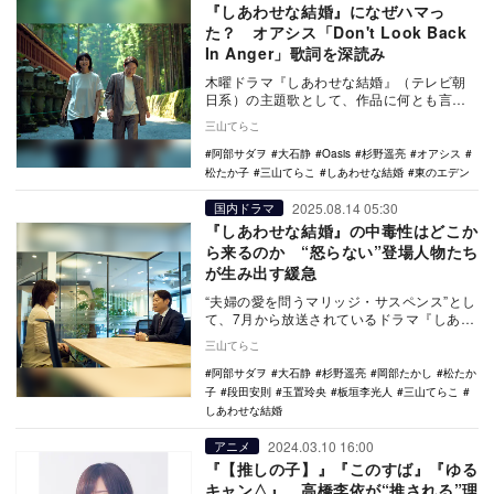
『しあわせな結婚』になぜハマっ
た？ オアシス「Don't Look Back
In Anger」歌詞を深読み
木曜ドラマ『しあわせな結婚』（テレビ朝
日系）の主題歌として、作品に何とも言え
ない余韻を与える「Don't Look Back I…
三山てらこ
阿部サダヲ
大石静
Oasis
杉野遥亮
オアシス
松たか子
三山てらこ
しあわせな結婚
東のエデン
2025.08.14 05:30
国内ドラマ
『しあわせな結婚』の中毒性はどこか
ら来るのか “怒らない”登場人物たち
が生み出す緩急
“夫婦の愛を問うマリッジ・サスペンス”とし
て、7月から放送されているドラマ『しあわ
せな結婚』（テレビ朝日系）。物語の主役
三山てらこ
は、タレ…
阿部サダヲ
大石静
杉野遥亮
岡部たかし
松たか
子
段田安則
玉置玲央
板垣李光人
三山てらこ
しあわせな結婚
2024.03.10 16:00
アニメ
『【推しの子】』『このすば』『ゆる
キャン△』 高橋李依が“推される”理