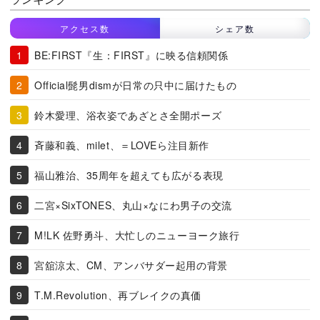
アクセス数
シェア数
BE:FIRST『生：FIRST』に映る信頼関係
Official髭男dismが日常の只中に届けたもの
鈴木愛理、浴衣姿であざとさ全開ポーズ
斉藤和義、milet、＝LOVEら注目新作
福山雅治、35周年を超えても広がる表現
二宮×SixTONES、丸山×なにわ男子の交流
M!LK 佐野勇斗、大忙しのニューヨーク旅行
宮舘涼太、CM、アンバサダー起用の背景
T.M.Revolution、再ブレイクの真価