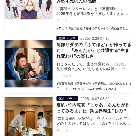
み出す死の先の感情
『葬送のフリーレン』と『呪術廻戦』。
2026年冬を彩る2作を「推しの死」という
観点で比較。死を新たな旅の始まりとして
三山てらこ
描く前者と、…
アニメ
呪術廻戦
葬送のフリーレン
三山てらこ
2025.12.29 07:30
国内ドラマ
阿部サダヲの『ふてほど』が帰ってき
た！ 『あんたが』と共通する“生ま
れ変わり”の楽しさ
おじさんだって、生まれ変わる。そんな、
見る機会の少ない“おじさんの成長ストーリ
ー”で視聴者を引き込んだのが、2024年に放
三山てらこ
送され…
宮藤官九郎
阿部サダヲ
不適切にもほどがある！
三山てらこ
じゃあ、あんたが作ってみろよ
2025.10.07 05:30
国内ドラマ
夏帆×竹内涼真『じゃあ、あんたが作
ってみろよ』は“異世界転生”もの？
“異世界転生の物語”は、ライトノベルやアニ
メのものだけではない。 TVerで『じゃあ、
あんたが作ってみろよ』をみる そう改…
三山てらこ