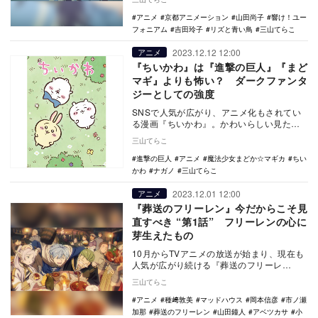
い鳥』だと思…
アニメ
京都アニメーション
山田尚子
響け！ユー
フォニアム
吉田玲子
リズと青い鳥
三山てらこ
2023.12.12 12:00
アニメ
『ちいかわ』は『進撃の巨人』『まど
マギ』よりも怖い？ ダークファンタ
ジーとしての強度
SNSで人気が広がり、アニメ化もされてい
る漫画『ちいかわ』。かわいらしい見た目
とは裏腹に、その本質が「ダークファンタ
三山てらこ
ジー」である…
進撃の巨人
アニメ
魔法少女まどか☆マギカ
ちい
かわ
ナガノ
三山てらこ
2023.12.01 12:00
アニメ
『葬送のフリーレン』今だからこそ見
直すべき “第1話” フリーレンの心に
芽生えたもの
10月からTVアニメの放送が始まり、現在も
人気が広がり続ける『葬送のフリーレ
ン』。 アニメの第1話には、放送開始から
三山てらこ
約2カ月…
アニメ
種﨑敦美
マッドハウス
岡本信彦
市ノ瀬
加那
葬送のフリーレン
山田鐘人
アベツカサ
小