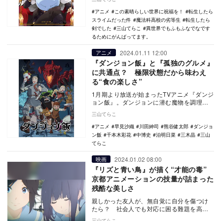
あること…
アニメ
この素晴らしい世界に祝福を！
転生したら
スライムだった件
魔法科高校の劣等生
転生したら
剣でした
三山てらこ
異世界でもふもふなでなです
るためにがんばってます。
2024.01.11 12:00
アニメ
『ダンジョン飯』と『孤独のグルメ』
に共通点？ 極限状態だから味わえ
る“食の楽しさ”
1月期より放送が始まったTVアニメ『ダンジ
ョン飯』。ダンジョンに潜む魔物を調理し
て味わう……というあらすじだけみれば、
三山てらこ
一見恐ろし…
アニメ
早見沙織
川田紳司
熊谷健太郎
ダンジョ
ン飯
千本木彩花
中博史
泊明日菜
三木晶
三山
てらこ
2024.01.02 08:00
映画
『リズと青い鳥』が描く“才能の毒”
京都アニメーションの技量が詰まった
残酷な美しさ
親しかった友人が、無自覚に自分を傷つけ
たら？ 社会人でも対応に困る難題を高校3
年生の少女に突きつけたのが、『リズと青
三山てらこ