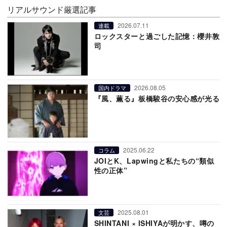
リアルサウンド厳選記事
2026.07.11
連載
ロックスターと過ごした記憶：櫻井敦
司
2026.08.05
国内ドラマ
『風、薫る』板橋駿谷の安心感が光る
2025.06.22
コラム
JOIとK、Lapwingと私たちの“類似
性の正体”
2025.08.01
文芸
SHINTANI × ISHIYAが明かす、噂の