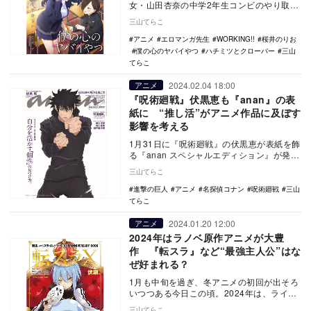
女・山田杏奈の中学2年生コンビのやり取り
を描いた『僕の心のヤバいやつ』。1月から
三山てらこ
TVアニメ…
アニメ
エロマンガ先生
WORKING!!
桜井のりお
僕の心のヤバイやつ
ハチミツとクローバー
三山
てらこ
2024.02.04 18:00
アニメ
『呪術廻戦』伏黒恵も『anan』の表
紙に “推し活”がアニメ作品に及ぼす
影響を考える
1月31日に『呪術廻戦』の伏黒恵が表紙を飾
る『anan スペシャルエディション』が発売
された。“推し活”が流行している近年、女
三山てらこ
性…
進撃の巨人
アニメ
名探偵コナン
呪術廻戦
三山
てらこ
2024.01.20 12:00
アニメ
2024年はラノベ原作アニメが大豊
作 『転スラ』など“最強主人公”はな
ぜ好まれる？
1月も中旬を過ぎ、冬アニメの初回が出そろ
いつつある今日この頃。2024年は、ライト
ノベルを原作としたアニメが大豊作な年で
三山てらこ