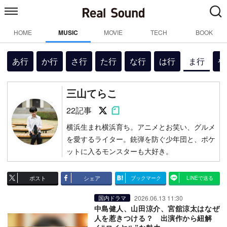
HOME
MUSIC
MOVIE
TECH
BOOK
あ行
か行
さ行
た行
な行
は行
ま行
や
三山てらこ
Follow on SNS
Follow on SNS
22記事
横浜生まれ横浜育ち。アニメとお笑い、グルメ
を愛するライター。銃弾を防ぐ少年団と、ポケ
ットに入るモンスターも大好き。
ポスト
シェア
ブックマーク
LINEで送る
2026.06.13 11:30
国内ドラマ
中島健人、山田涼介、宮舘涼太はなぜ
人を惹きつける？ 出演作から紐解