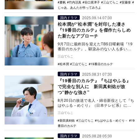
夏帆
竹内涼真
谷口菜津子
三山てらこ
安藤奎
じゃあ、あんたが作ってみろよ
2025.09.14 07:30
国内ドラマ
松本潤が“松本潤”を封印した凄さ
『19番目のカルテ』を傑作たらしめ
た新たなアプローチ
9月7日に最終回を迎えたTBS日曜劇場『19
番目のカルテ』。馴染みのない人も多い総
合診療科の個性と、作品全体の“優しさ”を視
三山てらこ
聴者…
松本潤
三山てらこ
19番目のカルテ
2025.08.31 07:30
国内ドラマ
『19番目のカルテ』『ちはやふる』
で完全な別人に 新田真剣佑が放
つ“静かな強さ”
8月20日の放送で名人・綿谷新役として『ち
はやふる－めぐり』（日本テレビ系）に登
場し、出演前から大きな話題を呼んだ新田
三山てらこ
真剣佑。本…
新田真剣佑
三山てらこ
ちはやふる－めぐり－
19
番目のカルテ
2025.08.28 05:30
国内ドラマ