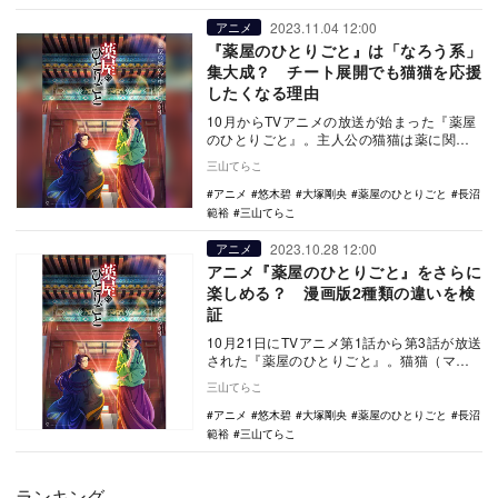
2023.11.04 12:00
アニメ
『薬屋のひとりごと』は「なろう系」
集大成？ チート展開でも猫猫を応援
したくなる理由
10月からTVアニメの放送が始まった『薬屋
のひとりごと』。主人公の猫猫は薬に関す
る豊富な知識を持ち、その才覚を美青年の
三山てらこ
宦官に見出…
アニメ
悠木碧
大塚剛央
薬屋のひとりごと
長沼
範裕
三山てらこ
2023.10.28 12:00
アニメ
アニメ『薬屋のひとりごと』をさらに
楽しめる？ 漫画版2種類の違いを検
証
10月21日にTVアニメ第1話から第3話が放送
された『薬屋のひとりごと』。猫猫（マオ
マオ）のストレートな物言いや壬氏（ジン
三山てらこ
シ）の…
アニメ
悠木碧
大塚剛央
薬屋のひとりごと
長沼
範裕
三山てらこ
ランキング