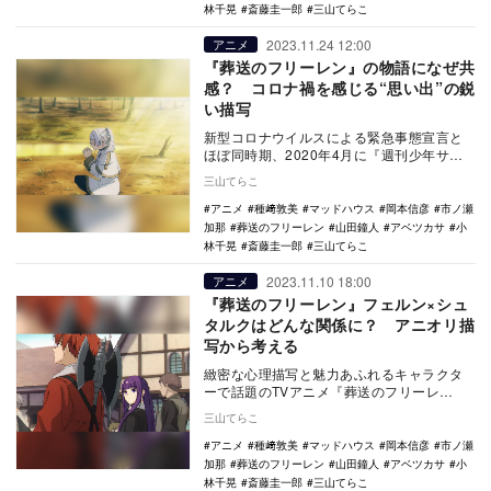
林千晃
斎藤圭一郎
三山てらこ
2023.11.24 12:00
アニメ
『葬送のフリーレン』の物語になぜ共
感？ コロナ禍を感じる“思い出”の鋭
い描写
新型コロナウイルスによる緊急事態宣言と
ほぼ同時期、2020年4月に『週刊少年サン
デー』（小学館）にて連載が始まった『葬
三山てらこ
送のフリー…
アニメ
種﨑敦美
マッドハウス
岡本信彦
市ノ瀬
加那
葬送のフリーレン
山田鐘人
アベツカサ
小
林千晃
斎藤圭一郎
三山てらこ
2023.11.10 18:00
アニメ
『葬送のフリーレン』フェルン×シュ
タルクはどんな関係に？ アニオリ描
写から考える
緻密な心理描写と魅力あふれるキャラクタ
ーで話題のTVアニメ『葬送のフリーレ
ン』。個性豊かな言動で注目を浴びている
三山てらこ
のは、主人公のフ…
アニメ
種﨑敦美
マッドハウス
岡本信彦
市ノ瀬
加那
葬送のフリーレン
山田鐘人
アベツカサ
小
林千晃
斎藤圭一郎
三山てらこ