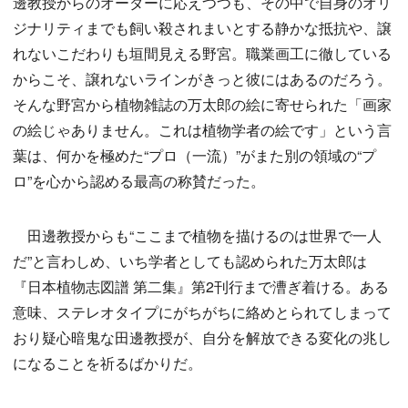
邊教授からのオーダーに応えつつも、その中で自身のオリ
ジナリティまでも飼い殺されまいとする静かな抵抗や、譲
れないこだわりも垣間見える野宮。職業画工に徹している
からこそ、譲れないラインがきっと彼にはあるのだろう。
そんな野宮から植物雑誌の万太郎の絵に寄せられた「画家
の絵じゃありません。これは植物学者の絵です」という言
葉は、何かを極めた“プロ（一流）”がまた別の領域の“プ
ロ”を心から認める最高の称賛だった。
田邊教授からも“ここまで植物を描けるのは世界で一人
だ”と言わしめ、いち学者としても認められた万太郎は
『日本植物志図譜 第二集』第2刊行まで漕ぎ着ける。ある
意味、ステレオタイプにがちがちに絡めとられてしまって
おり疑心暗鬼な田邊教授が、自分を解放できる変化の兆し
になることを祈るばかりだ。