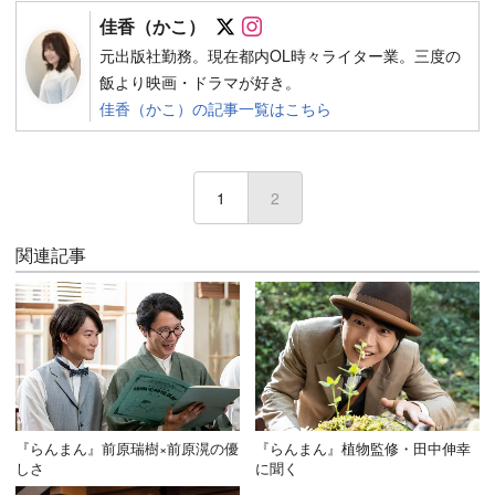
Follow on SNS
Follow on SNS
佳香（かこ）
元出版社勤務。現在都内OL時々ライター業。三度の
飯より映画・ドラマが好き。
佳香（かこ）の記事一覧はこちら
1
2
(current)
関連記事
『らんまん』前原瑞樹×前原滉の優
『らんまん』植物監修・田中伸幸
しさ
に聞く