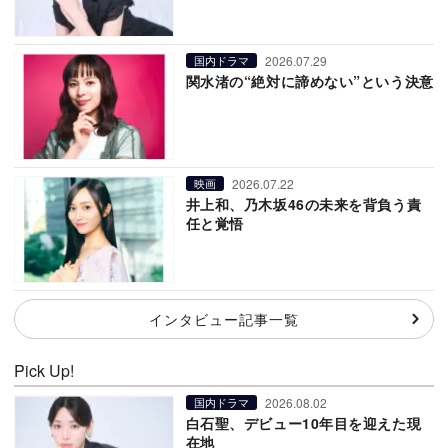
2026.07.29
国内ドラマ
関水渚の“絶対に諦めない”という決意
2026.07.22
映画
井上和、乃木坂46の未来を背負う責
任と覚悟
インタビュー記事一覧
Pick Up!
2026.08.02
国内ドラマ
白石聖、デビュー10年目を迎えた現
在地