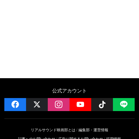
公式アカウント
facebook
x
instagram
YouTube
Follow on 
LI
リアルサウンド映画部とは
編集部・運営情報
記事へのお問い合わせ
広告に関するお問い合わせ
採用情報