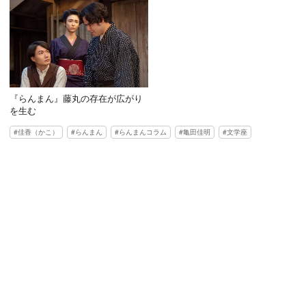
『らんまん』藤丸の存在が広がり
を生む
佳香（かこ）
らんまん
らんまんコラム
亀田佳明
文学座