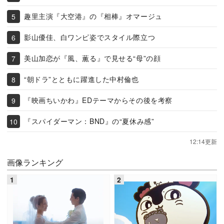
趣里主演『大空港』の『相棒』オマージュ
影山優佳、白ワンピ姿でスタイル際立つ
美山加恋が『風、薫る』で見せる“母”の顔
“朝ドラ”とともに躍進した中村倫也
『映画ちいかわ』EDテーマからその後を考察
『スパイダーマン：BND』の“夏休み感”
12:14更新
画像ランキング