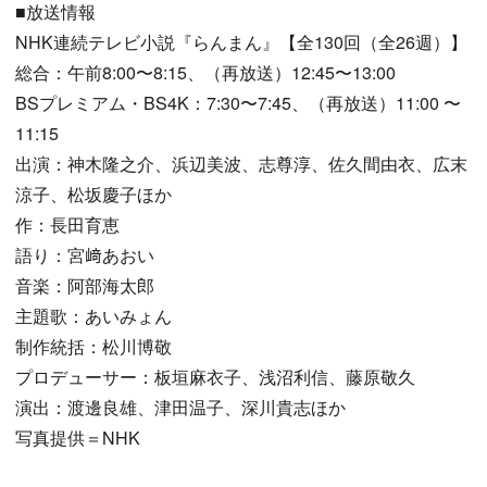
■放送情報
NHK連続テレビ小説『らんまん』【全130回（全26週）】
総合：午前8:00〜8:15、（再放送）12:45〜13:00
BSプレミアム・BS4K：7:30〜7:45、（再放送）11:00 〜
11:15
出演：神木隆之介、浜辺美波、志尊淳、佐久間由衣、広末
涼子、松坂慶子ほか
作：長田育恵
語り：宮﨑あおい
音楽：阿部海太郎
主題歌：あいみょん
制作統括：松川博敬
プロデューサー：板垣麻衣子、浅沼利信、藤原敬久
演出：渡邊良雄、津田温子、深川貴志ほか
写真提供＝NHK