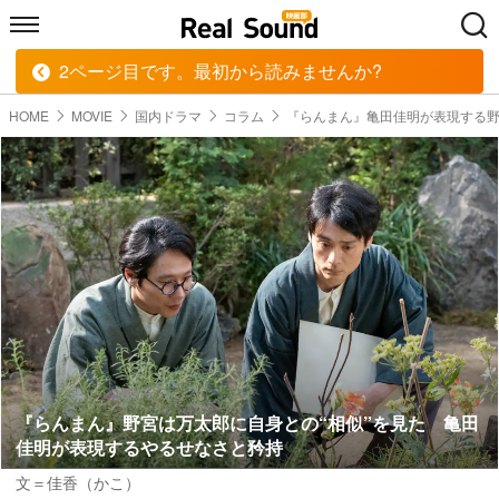
2ページ目です。最初から読みませんか?
HOME
MUSIC
MOVIE
TECH
BOOK
HOME
MOVIE
国内ドラマ
コラム
『らんまん』亀田佳明が表現する
『らんまん』野宮は万太郎に自身との“相似”を見た 亀田
佳明が表現するやるせなさと矜持
文＝佳香（かこ）