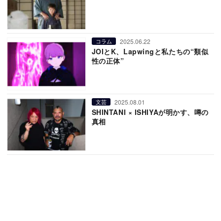
2025.06.22
コラム
JOIとK、Lapwingと私たちの“類似
性の正体”
2025.08.01
文芸
SHINTANI × ISHIYAが明かす、噂の
真相