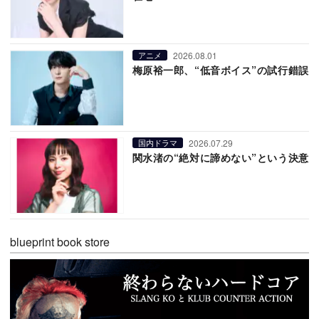
2026.08.01
アニメ
梅原裕一郎、“低音ボイス”の試行錯誤
2026.07.29
国内ドラマ
関水渚の“絶対に諦めない”という決意
blueprint book store