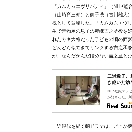
『カムカムエヴリバディ』（NHK総
（山崎育三郎）と御手洗（古川雄大
役として登場した。『カムカムエヴリ
生で荒物屋の息子の赤螺吉之丞役を
れたガキ大将だった子どもの頃の面
どんどん似てきてリンクする吉之丞
が、なんだかんだ憎めない吉之丞と
三浦透子、
き継いだ幼
NHK連続テレ
が始まった。川
近現代を描く朝ドラでは、どこか懐