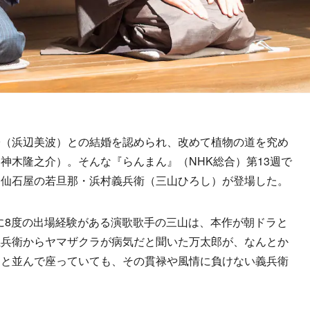
（浜辺美波）との結婚を認められ、改めて植物の道を究め
神木隆之介）。そんな『らんまん』（NHK総合）第13週で
・仙石屋の若旦那・浜村義兵衛（三山ひろし）が登場した。
に8度の出場経験がある演歌歌手の三山は、本作が朝ドラと
義兵衛からヤマザクラが病気だと聞いた万太郎が、なんとか
キと並んで座っていても、その貫禄や風情に負けない義兵衛