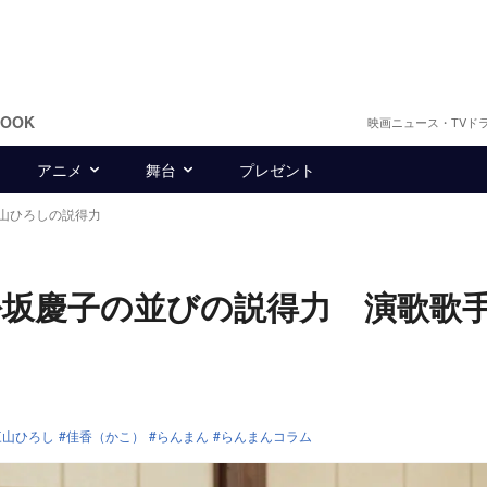
BOOK
映画ニュース・TVド
アニメ
舞台
プレゼント
山ひろしの説得力
坂慶子の並びの説得力 演歌歌
三山ひろし
佳香（かこ）
らんまん
らんまんコラム