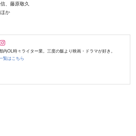
利信、藤原敬久
志ほか
Follow on SNS
Follow on SNS
都内OL時々ライター業。三度の飯より映画・ドラマが好き。
一覧はこちら