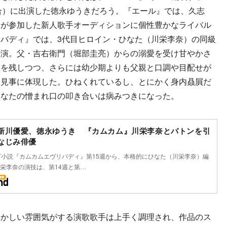
合）に出演した徳永ゆうきだろう。『エール』では、久志
）が参加した新人歌手オーディションに個性豊かなライバル
バディ』では、3代目ヒロイン・ひなた（川栄李奈）の同級
好演。父・吉右衛門（堀部圭亮）からの溺愛を受け甘やかさ
影を残しつつ、さらには幼少期よりも父親と口調や目配せが
を見事に体現した。ひねくれているし、とにかく身内贔屓だ
ひなたの憎まれ口の叩き合いは病みつきになった。
新川優愛、徳永ゆうき 『カムカム』川栄李奈とバトンを引
なじみ俳優
ビ小説『カムカムエヴリバディ』第15週から、本格的にひなた（川栄李奈）編
栄李奈の演技は、第14週と第…
かしい雰囲気がする演歌歌手は上手く調理され、作品のス