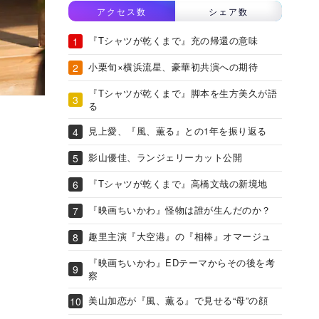
アクセス数
シェア数
『Tシャツが乾くまで』充の帰還の意味
小栗旬×横浜流星、豪華初共演への期待
『Tシャツが乾くまで』脚本を生方美久が語
る
見上愛、『風、薫る』との1年を振り返る
影山優佳、ランジェリーカット公開
『Tシャツが乾くまで』高橋文哉の新境地
『映画ちいかわ』怪物は誰が生んだのか？
趣里主演『大空港』の『相棒』オマージュ
『映画ちいかわ』EDテーマからその後を考
察
美山加恋が『風、薫る』で見せる“母”の顔