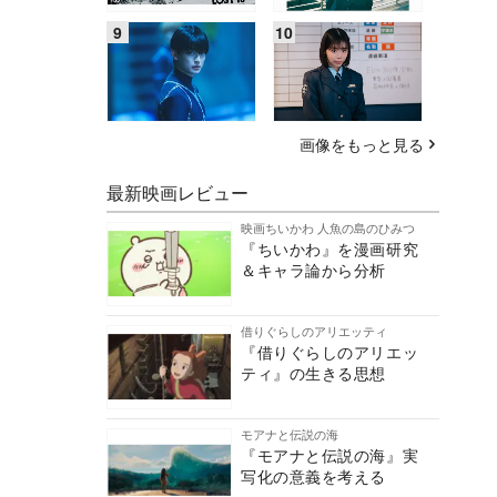
画像をもっと見る
最新映画レビュー
映画ちいかわ 人魚の島のひみつ
『ちいかわ』を漫画研究
＆キャラ論から分析
借りぐらしのアリエッティ
『借りぐらしのアリエッ
ティ』の生きる思想
モアナと伝説の海
『モアナと伝説の海』実
写化の意義を考える