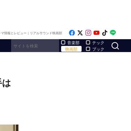
Like on Facebook
Follow on x
Follow on Inst
Follow on Y
Follow on
Follo
ラマ情報とレビュー｜リアルサウンド映画部
サ
音楽部
テック
映画部
ブック
手は