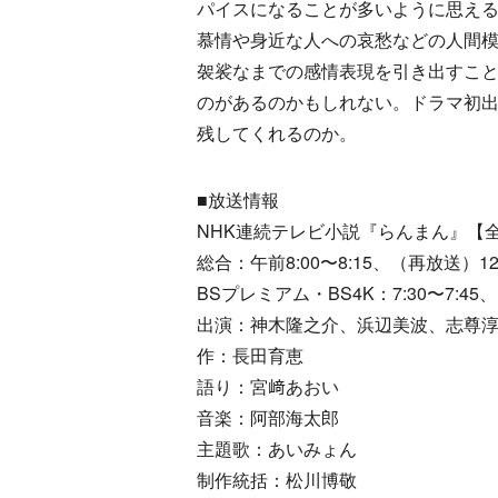
パイスになることが多いように思え
慕情や身近な人への哀愁などの人間
袈裟なまでの感情表現を引き出すこ
のがあるのかもしれない。ドラマ初
残してくれるのか。
■放送情報
NHK連続テレビ小説『らんまん』【全
総合：午前8:00〜8:15、（再放送）12:4
BSプレミアム・BS4K：7:30〜7:45、
出演：神木隆之介、浜辺美波、志尊
作：長田育恵
語り：宮﨑あおい
音楽：阿部海太郎
主題歌：あいみょん
制作統括：松川博敬