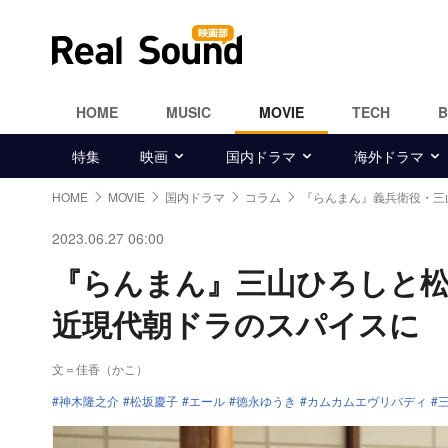
HOME
MUSIC
MOVIE
TECH
特集
映画
国内ドラマ
海外ドラマ
HOME
MOVIE
国内ドラマ
コラム
『らんまん』義兵衛役・三
2023.06.27 06:00
『らんまん』三山ひろしと松
近現代朝ドラのスパイスに
文＝佳香（かこ）
神木隆之介
松坂慶子
エール
徳永ゆうき
カムカムエヴリバディ