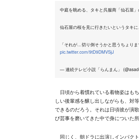
中庭を眺める、タキと呉服商「仙石屋」
仙石屋の桜を見に行きたいというタキに
「それが…切り倒そうかと思うちょりま
pic.twitter.com/9tD9DMVSjJ
— 連続テレビ小説「らんまん」 (@asador
日頃から着慣れている着物姿はもち
しい後輩感を醸し出しながらも、対
できるのだろう。それは日頃彼が演
び芸事を磨いてきた中で身についた
同じく、朝ドラに出演しインパクト