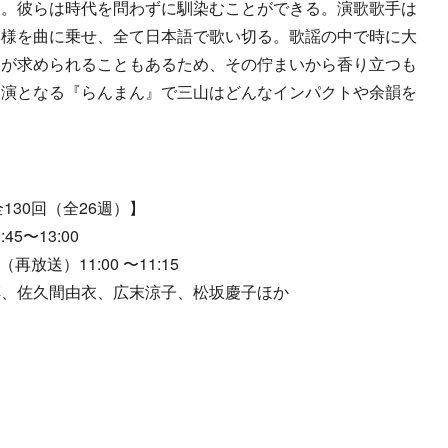
る。彼らは時代を問わずに馴染むことができる。演歌歌手は
模様を曲に乗せ、全て日本語で歌い切る。歌謡の中で時に大
とが求められることもあるため、その佇まいから香り立つも
出演となる『らんまん』で三山はどんなインパクトや余韻を
130回（全26週）】
5〜13:00
（再放送）11:00 〜11:15
淳、佐久間由衣、広末涼子、松坂慶子ほか