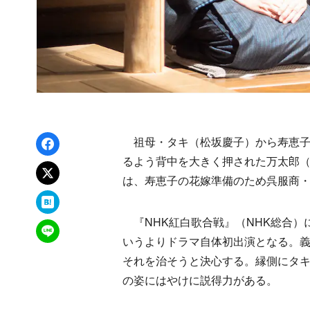
Facebookでシェア
祖母・タキ（松坂慶子）から寿恵子
るよう背中を大きく押された万太郎（
xでポスト
は、寿恵子の花嫁準備のため呉服商
はてなブックマーク
『NHK紅白歌合戦』（NHK総合）
LINEで送る
いうよりドラマ自体初出演となる。
それを治そうと決心する。縁側にタ
の姿にはやけに説得力がある。