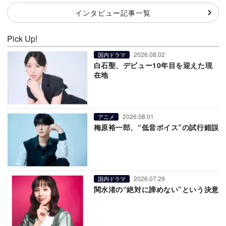
インタビュー記事一覧
Pick Up!
2026.08.02
国内ドラマ
白石聖、デビュー10年目を迎えた現
在地
2026.08.01
アニメ
梅原裕一郎、“低音ボイス”の試行錯誤
2026.07.29
国内ドラマ
関水渚の“絶対に諦めない”という決意