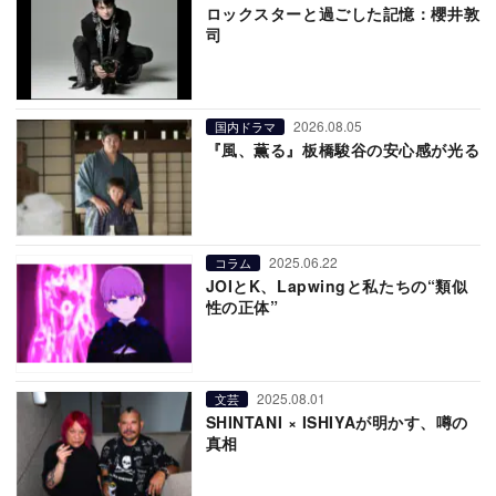
ロックスターと過ごした記憶：櫻井敦
司
2026.08.05
国内ドラマ
『風、薫る』板橋駿谷の安心感が光る
2025.06.22
コラム
JOIとK、Lapwingと私たちの“類似
性の正体”
2025.08.01
文芸
SHINTANI × ISHIYAが明かす、噂の
真相