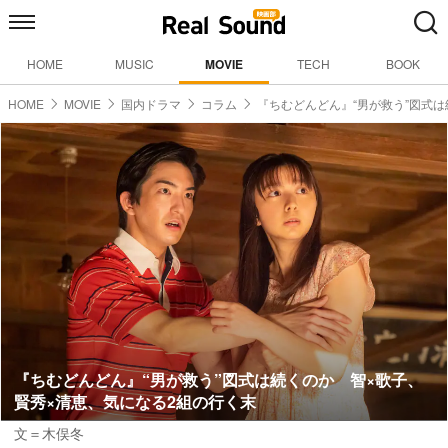
HOME
MUSIC
MOVIE
TECH
BOOK
HOME
MOVIE
国内ドラマ
コラム
『ちむどんどん』“男が救う”図式
『ちむどんどん』“男が救う”図式は続くのか 智×歌子、
賢秀×清恵、気になる2組の行く末
文＝木俣冬