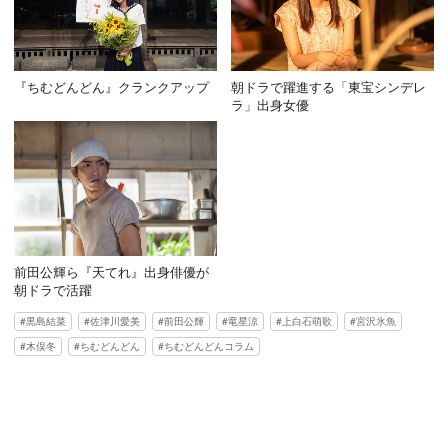
『ちむどんどん』クランクアップ
朝ドラで躍進する「東宝シンデレ
ラ」出身女優
前田公輝ら『天てれ』出身俳優が
朝ドラで活躍
黒島結菜
佐津川愛美
前田公輝
竜星涼
上白石萌歌
宮沢氷魚
木俣冬
ちむどんどん
ちむどんどんコラム