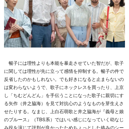
暢子には理性よりも本能を暴走させていた智だが、歌子
に関しては理性が先に立って感情を抑制する。暢子の件で
反省したのかもしれない。でも好きになると止まらないの
は変わらないようで、歌子にネックレスを買ったり、上京
し「ちむどんどん」を手伝うことになった歌子に親切にす
る矢作（井之脇海）を見て対抗心のようなものを芽生えさ
せたりする。なまじ、上白石萌歌と井之脇海が『義母と娘
のブルース』（TBS系）ではいい感じになっていく幼なじ
み役を演じて評判が良かったためちょっとした絡みのシー