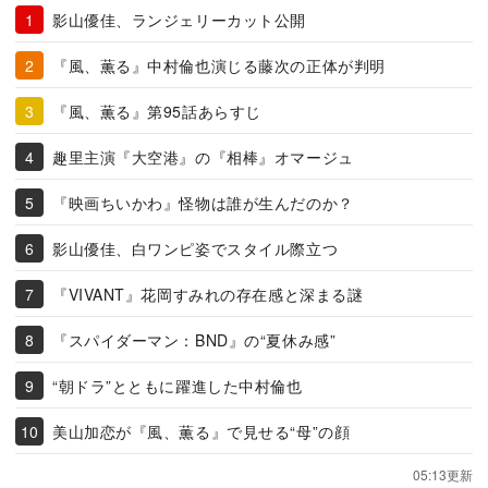
影山優佳、ランジェリーカット公開
『風、薫る』中村倫也演じる藤次の正体が判明
『風、薫る』第95話あらすじ
趣里主演『大空港』の『相棒』オマージュ
『映画ちいかわ』怪物は誰が生んだのか？
影山優佳、白ワンピ姿でスタイル際立つ
『VIVANT』花岡すみれの存在感と深まる謎
『スパイダーマン：BND』の“夏休み感”
“朝ドラ”とともに躍進した中村倫也
美山加恋が『風、薫る』で見せる“母”の顔
05:13更新