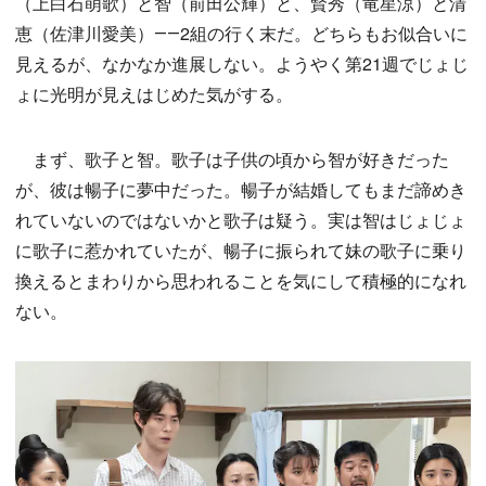
（上白石萌歌）と智（前田公輝）と、賢秀（竜星涼）と清
恵（佐津川愛美）――2組の行く末だ。どちらもお似合いに
見えるが、なかなか進展しない。ようやく第21週でじょじ
ょに光明が見えはじめた気がする。
まず、歌子と智。歌子は子供の頃から智が好きだった
が、彼は暢子に夢中だった。暢子が結婚してもまだ諦めき
れていないのではないかと歌子は疑う。実は智はじょじょ
に歌子に惹かれていたが、暢子に振られて妹の歌子に乗り
換えるとまわりから思われることを気にして積極的になれ
ない。