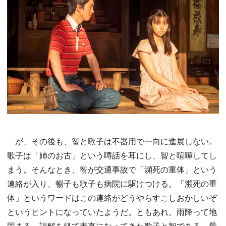
が、その後も、智と歌子は不器用で一向に進展しない。
歌子は「姉のお古」という噂話を耳にし、智と喧嘩してし
まう。そんなとき、智が交通事故で「瀕死の重体」という
連絡が入り、暢子も歌子も病院に駆けつける。「瀕死の重
体」というワードはこの連絡がどうやらすこしおかしいぞ
というヒントになっていたようだ。ともあれ。雨降って地
固まる。誤解を経て素直になってきた歌子と智である。最