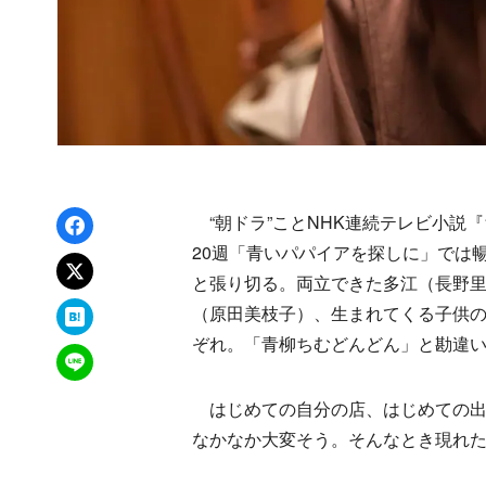
Facebookでシェア
“朝ドラ”ことNHK連続テレビ小説『
20週「青いパパイアを探しに」では
xでポスト
と張り切る。両立できた多江（長野
はてなブックマーク
（原田美枝子）、生まれてくる子供
ぞれ。「青柳ちむどんどん」と勘違
LINEで送る
はじめての自分の店、はじめての出
なかなか大変そう。そんなとき現れ