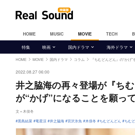
HOME
MUSIC
MOVIE
TECH
特集
映画
国内ドラマ
海外ドラマ
HOME
MOVIE
国内ドラマ
コラム
『ちむどんどん』の“かげ”
2022.08.27 06:00
井之脇海の再々登場が『ち
が“かげ”になることを願っ
文＝木俣冬
黒島結菜
竜星涼
井之脇海
宮沢氷魚
木俣冬
ちむどんどん
ちむ