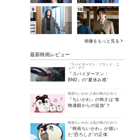
画像をもっと見る
最新映画レビュー
『スパイダーマン：ブランド・ニ
ュー・デイ
『スパイダーマン：
BND』の“夏休み感”
映画ちいかわ 人魚の島のひみつ
『ちいかわ』の怖さは“食
物連鎖からの追放”？
映画ちいかわ 人魚の島のひみつ
『映画ちいかわ』が描い
た“恐ろしさ”の正体