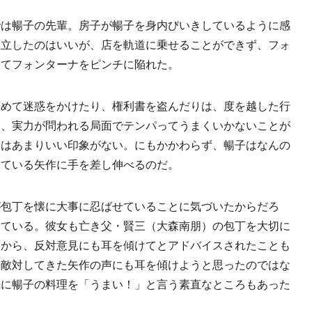
は暢子の先輩。房子が暢子を身内びいきしているように感
独立したのはいいが、店を軌道に乗せることができず、フォ
ってフォンターナをピンチに陥れた。
めて迷惑をかけたり、権利書を盗んだりは、度を越した行
も、実力が問われる局面でテンパってうまくいかないことが
にはあまりいい印象がない。にもかかわらず、暢子はなんの
している矢作に手を差し伸べるのだ。
包丁を懐に大事に忍ばせていることに気づいたからだろ
っている。彼女も亡き父・賢三（大森南朋）の包丁を大切に
）から、反対意見にも耳を傾けてとアドバイスされたことも
に敵対してきた矢作の声にも耳を傾けようと思ったのではな
先に暢子の料理を「うまい！」と言う素直なところもあった