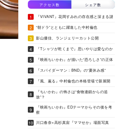
アクセス数
シェア数
『VIVANT』花岡すみれの存在感と深まる謎
“朝ドラ”とともに躍進した中村倫也
影山優佳、ランジェリーカット公開
『Tシャツが乾くまで』思いやりは愛なのか
『映画ちいかわ』が描いた“恐ろしさ”の正体
『スパイダーマン：BND』の“夏休み感”
『風、薫る』中村倫也の本格登場で新展開
『ちいかわ』の怖さは“食物連鎖からの追
放”？
『映画ちいかわ』EDテーマからその後を考
察
川口春奈×高杉真宙『ママせか』場面写真