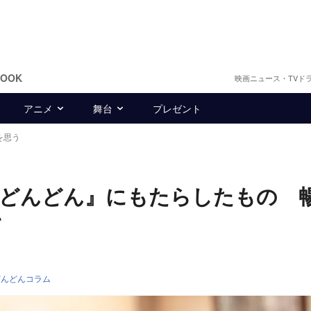
BOOK
映画ニュース・TVド
アニメ
舞台
プレゼント
を思う
むどんどん』にもたらしたもの 
て
どんどんコラム