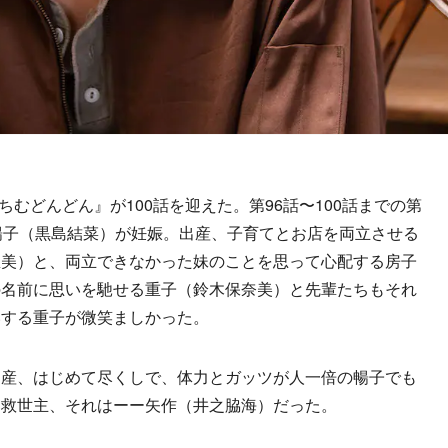
ちむどんどん』が100話を迎えた。第96話〜100話までの第
暢子（黒島結菜）が妊娠。出産、子育てとお店を両立させる
里美）と、両立できなかった妹のことを思って心配する房子
の名前に思いを馳せる重子（鈴木保奈美）と先輩たちもそれ
いする重子が微笑ましかった。
産、はじめて尽くしで、体力とガッツが人一倍の暢子でも
た救世主、それはーー矢作（井之脇海）だった。