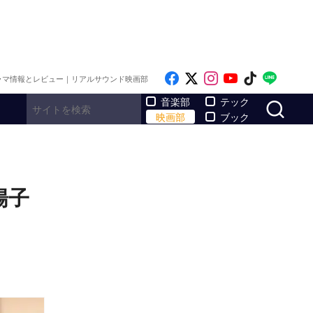
Like on Facebook
Follow on x
Follow on Inst
Follow on Y
Follow on
Follo
ラマ情報とレビュー｜リアルサウンド映画部
サ
音楽部
テック
映画部
ブック
暢子