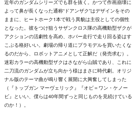
近年のガンダムシリーズでも群を抜く。かつて作画崩壊に
よって鼻が長くなった通称“ドアンザク”はデザインをその
ままに、ヒートホーク1本で戦う異貌は主役としての個性
となった。彼をつけ狙うサザンクロス隊の高機動型ザクが
アクションの活劇性を高め、ホバー走行で走り回る姿はす
こぶる格好いい。劇場の帰り道にプラモデルを買いたくな
るのだから、ロボットアニメとして正解だ（発売求む）。
迷彩カラーの高機動型ザクはさながら山賊であり、これに
二刀流のガンダムが立ち向かう様はまさに時代劇。オリジ
ナル版のテーマ曲が鳴り響く展開に大興奮してしまった
（『トップガン マーヴェリック』『オビ＝ワン・ケノー
ビ』といい、僕らは40年間ずっと同じものを見続けている
のか！）。