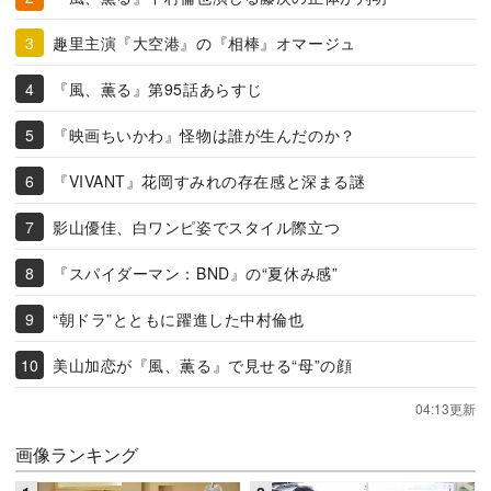
趣里主演『大空港』の『相棒』オマージュ
『風、薫る』第95話あらすじ
『映画ちいかわ』怪物は誰が生んだのか？
『VIVANT』花岡すみれの存在感と深まる謎
影山優佳、白ワンピ姿でスタイル際立つ
『スパイダーマン：BND』の“夏休み感”
“朝ドラ”とともに躍進した中村倫也
美山加恋が『風、薫る』で見せる“母”の顔
04:13更新
画像ランキング