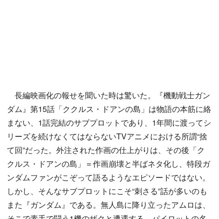
長編映画化の報せを聞いた時は驚いた。『機動戦士ガン
ダム』第15話「ククルス・ドアンの島」は物語の本筋に絡
まない、1話完結のサブプロットであり、1年間に渡ってシ
リーズを続けなくてはならないTVアニメにおける所謂“捨
て回”だった。外注された作画の仕上がりは、その後「ク
クルス・ドアンの島」＝作画崩壊と半ばネタ化し、特段ガ
ンダムファンがこぞって語るようなエピソードではない。
しかし、そんなサブプロットにこそ“刺さる”話が多いのも
また『ガンダム』である。無人島に降り立ったアムロは、
そこで素手で闘う1機のザクと遭遇する。パイロットの名