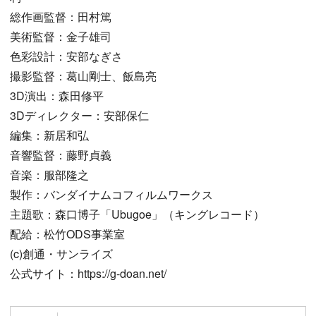
総作画監督：田村篤
美術監督：金子雄司
色彩設計：安部なぎさ
撮影監督：葛山剛士、飯島亮
3D演出：森田修平
3Dディレクター：安部保仁
編集：新居和弘
音響監督：藤野貞義
音楽：服部隆之
製作：バンダイナムコフィルムワークス
主題歌：森口博子「Ubugoe」（キングレコード）
配給：松竹ODS事業室
(c)創通・サンライズ
公式サイト：https://g-doan.net/
Follow on S
Follow on
Author