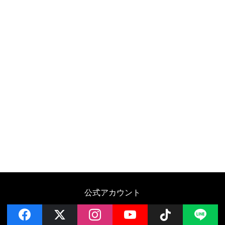
公式アカウント
facebook
x
instagram
YouTube
Follow on 
LI