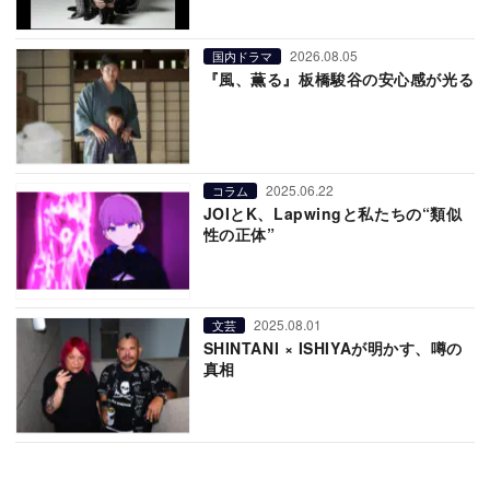
2026.08.05
国内ドラマ
『風、薫る』板橋駿谷の安心感が光る
2025.06.22
コラム
JOIとK、Lapwingと私たちの“類似
性の正体”
2025.08.01
文芸
SHINTANI × ISHIYAが明かす、噂の
真相