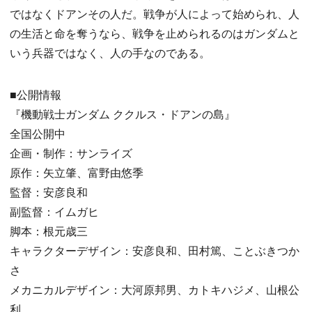
ではなくドアンその人だ。戦争が人によって始められ、人
の生活と命を奪うなら、戦争を止められるのはガンダムと
いう兵器ではなく、人の手なのである。
■公開情報
『機動戦士ガンダム ククルス・ドアンの島』
全国公開中
企画・制作：サンライズ
原作：矢立肇、富野由悠季
監督：安彦良和
副監督：イムガヒ
脚本：根元歳三
キャラクターデザイン：安彦良和、田村篤、ことぶきつか
さ
メカニカルデザイン：大河原邦男、カトキハジメ、山根公
利