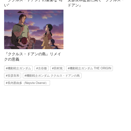
い”
ドアン』
『ククルス・ドアンの島』リメイ
クの意義
機動戦士ガンダム
古谷徹
田村篤
機動戦士ガンダム THE ORIGIN
安彦良和
機動戦士ガンダム ククルス・ドアンの島
長内那由多（Nayuta Osanai）