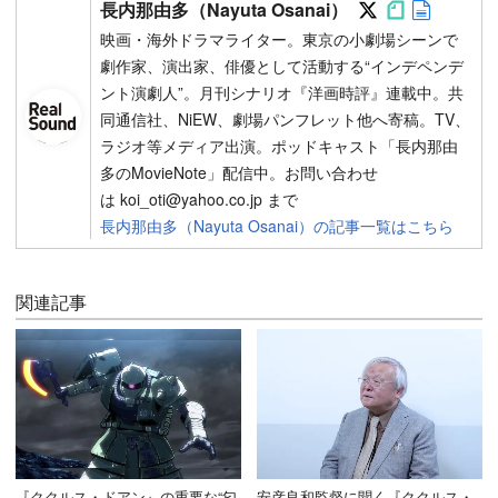
長内那由多（Nayuta Osanai）
映画・海外ドラマライター。東京の小劇場シーンで
劇作家、演出家、俳優として活動する“インデペンデ
ント演劇人”。月刊シナリオ『洋画時評』連載中。共
同通信社、NiEW、劇場パンフレット他へ寄稿。TV、
ラジオ等メディア出演。ポッドキャスト「長内那由
多のMovieNote」配信中。お問い合わせ
は koi_oti@yahoo.co.jp まで
長内那由多（Nayuta Osanai）の記事一覧はこちら
関連記事
『ククルス・ドアン』の重要な“匂
安彦良和監督に聞く『ククルス・