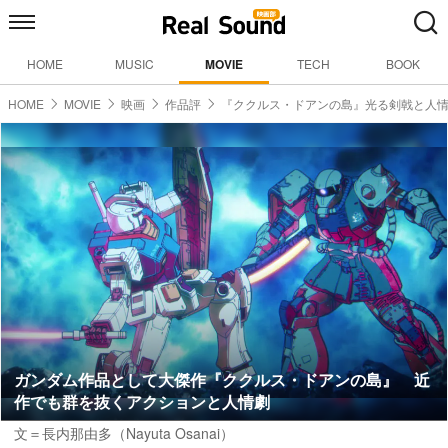
HOME
MUSIC
MOVIE
TECH
BOOK
HOME
MOVIE
映画
作品評
『ククルス・ドアンの島』光る剣戟と人
ガンダム作品として大傑作『ククルス・ドアンの島』 近
作でも群を抜くアクションと人情劇
文＝長内那由多（Nayuta Osanai）