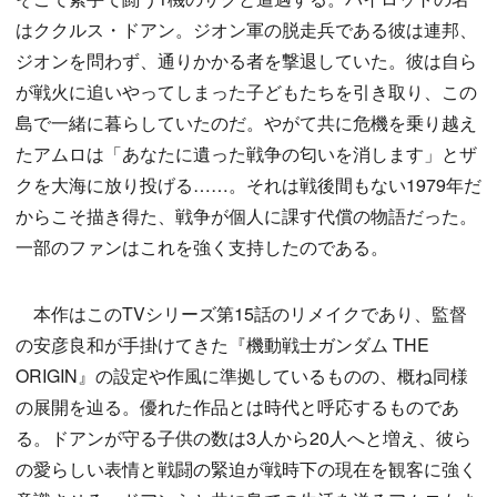
はククルス・ドアン。ジオン軍の脱走兵である彼は連邦、
ジオンを問わず、通りかかる者を撃退していた。彼は自ら
が戦火に追いやってしまった子どもたちを引き取り、この
島で一緒に暮らしていたのだ。やがて共に危機を乗り越え
たアムロは「あなたに遺った戦争の匂いを消します」とザ
クを大海に放り投げる……。それは戦後間もない1979年だ
からこそ描き得た、戦争が個人に課す代償の物語だった。
一部のファンはこれを強く支持したのである。
本作はこのTVシリーズ第15話のリメイクであり、監督
の安彦良和が手掛けてきた『機動戦士ガンダム THE
ORIGIN』の設定や作風に準拠しているものの、概ね同様
の展開を辿る。優れた作品とは時代と呼応するものであ
る。ドアンが守る子供の数は3人から20人へと増え、彼ら
の愛らしい表情と戦闘の緊迫が戦時下の現在を観客に強く