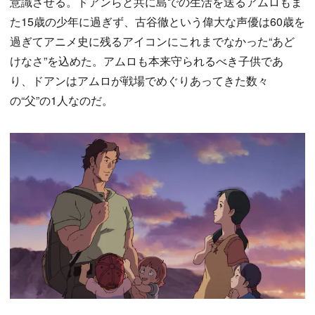
意識させる。ドアンらと共に島での生活を送るアムロもま
た15歳の少年に過ぎず、古谷徹という偉大な声優は60歳を
過ぎてアニメ史に残るアイコンにこれまでなかった“あど
けなさ”を込めた。アムロも本来守られるべき子供であ
り、ドアンはアムロが戦場でめぐりあってきた数々
の“父”の1人なのだ。