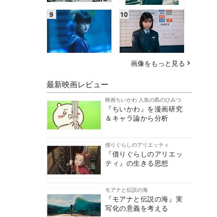
画像をもっと見る
最新映画レビュー
映画ちいかわ 人魚の島のひみつ
『ちいかわ』を漫画研究
＆キャラ論から分析
借りぐらしのアリエッティ
『借りぐらしのアリエッ
ティ』の生きる思想
モアナと伝説の海
『モアナと伝説の海』実
写化の意義を考える