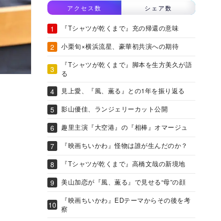
アクセス数
シェア数
『Tシャツが乾くまで』充の帰還の意味
小栗旬×横浜流星、豪華初共演への期待
『Tシャツが乾くまで』脚本を生方美久が語
る
見上愛、『風、薫る』との1年を振り返る
影山優佳、ランジェリーカット公開
趣里主演『大空港』の『相棒』オマージュ
『映画ちいかわ』怪物は誰が生んだのか？
『Tシャツが乾くまで』高橋文哉の新境地
美山加恋が『風、薫る』で見せる“母”の顔
『映画ちいかわ』EDテーマからその後を考
察