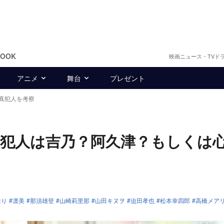
BOOK
映画ニュース・TVド
アニメ
舞台
プレゼント
真犯人を考察
犯人は吉乃？阿久津？もしくは
おり
凛美
那須雄登
山崎莉里那
山田キヌヲ
迫田孝也
松本幸四郎
高橋メア