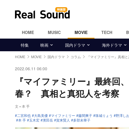
HOME
MUSIC
MOVIE
TECH
特集
映画
国内ドラマ
海外ドラマ
HOME
MOVIE
国内ドラマ
コラム
『マイファミリー』真相と
2022.06.11 06:00
『マイファミリー』最終回、
春？ 真相と真犯人を考察
文＝本 手
二宮和也
大島美優
マイファミリー
藤間爽子
珠城りょう
野澤し
本 手
玉木宏
濱田岳
賀来賢人
多部未華子