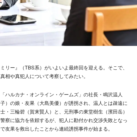
ミリー』（TBS系）がいよいよ最終回を迎える。そこで、
の真相や真犯人について考察してみたい。
「ハルカナ・オンライン・ゲームズ」の社長・鳴沢温人
華子）の娘・友果（大島美優）が誘拐され、温人とは疎遠に
護士・三輪碧（賀来賢人）と、元刑事の東堂樹生（濱田岳）
に警察に協力を依頼するが、犯人に勘付かれ交渉失敗となっ
けで友果を救出したことから連続誘拐事件が始まる。