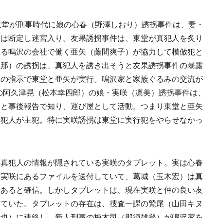
東堂が刑事時代に娘の心春（野澤しおり）誘拐事件は、妻・
察は断定し迷宮入り。友果誘拐事件は、東堂が真犯人を炙り
ある鳴沢の会社で働く亜矢（藤間爽子）が協力して模倣犯と
里那）の誘拐は、真犯人を誘き出そうと友果誘拐事件の暴露
らの指示で東堂と亜矢が実行。鳴沢家と家族ぐるみの交流が
Oの阿久津晃（松本幸四郎）の娘・実咲（凛美）誘拐事件は、
」と事後報告で知り、運び屋として活動。つまり東堂と亜矢
真犯人が主犯。特に実咲誘拐は東堂に実行犯をやらせなかっ
真犯人の情報が隠されている実咲のタブレット。実は心春
は実咲にあるファイルを送付していて、葛城（玉木宏）は真
にあると確信。しかしタブレットは、現在実咲と仲の良い友
していた。タブレットの存在は、捜査一課の鷲尾（山田キヌ
孝也）に連絡し、新人刑事の梅木司（那須雄登）が鳴沢家を