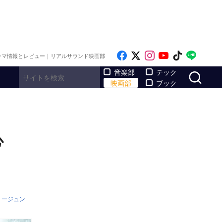
Like on Facebook
Follow on x
Follow on Inst
Follow on Y
Follow on
Follo
ラマ情報とレビュー｜リアルサウンド映画部
サ
音楽部
テック
映画部
ブック
心
リージュン