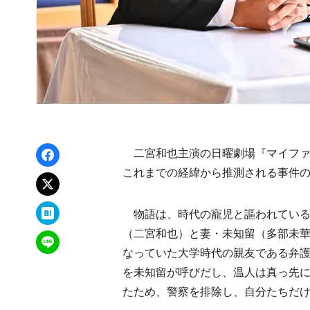
Facebookでシェア
二宮和也主演の日曜劇場『マイファ
これまでの経緯から推測される事件
xでポスト
はてなブックマーク
物語は、時代の寵児と謳われている
（二宮和也）と妻・未知留（多部未
LINEで送る
なっていた大学時代の親友である弁
を未知留が呼びだし、温人は真っ先
たため、警察を排除し、自分たちだ