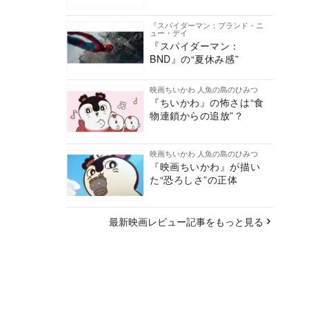
『スパイダーマン：ブランド・ニ
ュー・デイ
『スパイダーマン：
BND』の“夏休み感”
映画ちいかわ 人魚の島のひみつ
『ちいかわ』の怖さは“食
物連鎖からの追放”？
映画ちいかわ 人魚の島のひみつ
『映画ちいかわ』が描い
た“恐ろしさ”の正体
最新映画レビュー記事をもっと見る