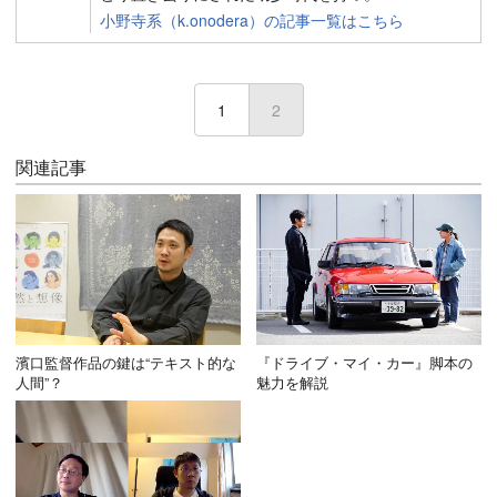
小野寺系（k.onodera）の記事一覧はこちら
1
2
(current)
関連記事
濱口監督作品の鍵は“テキスト的な
『ドライブ・マイ・カー』脚本の
人間”？
魅力を解説