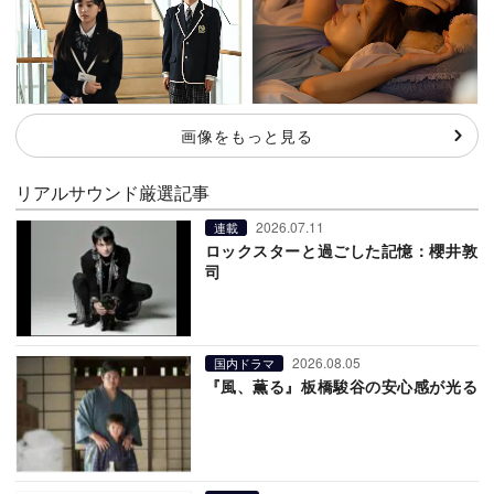
画像をもっと見る
リアルサウンド厳選記事
2026.07.11
連載
ロックスターと過ごした記憶：櫻井敦
司
2026.08.05
国内ドラマ
『風、薫る』板橋駿谷の安心感が光る