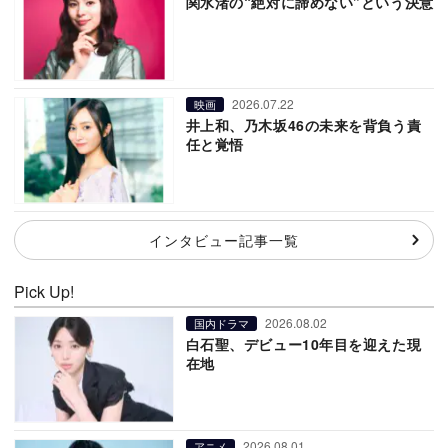
関水渚の“絶対に諦めない”という決意
2026.07.22
映画
井上和、乃木坂46の未来を背負う責
任と覚悟
インタビュー記事一覧
Pick Up!
2026.08.02
国内ドラマ
白石聖、デビュー10年目を迎えた現
在地
2026.08.01
アニメ