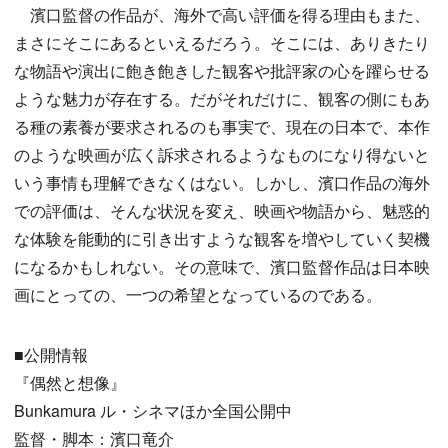
濱口監督の作品が、海外で高い評価を得る理由もまた、
まさにそこにあるといえるだろう。そこには、ありきたり
な物語や演出に飽き飽きした観客や批評家の心を躍らせる
ような魅力が存在する。だがそれだけに、観客の側にもあ
る種の素養が要求されるのも事実で、現在の日本で、本作
のような映画が広く訴求されるようなものになり得ないと
いう事情も理解できなくはない。しかし、濱口作品の海外
での評価は、そんな状況を変え、映画や物語から、魅惑的
な体験を能動的に引き出すような観客を増やしていく契機
になるかもしれない。その意味で、濱口監督作品は日本映
画にとっての、一つの希望となっているのである。
■公開情報
『偶然と想像』
Bunkamura ル・シネマほか全国公開中
監督・脚本：濱口竜介