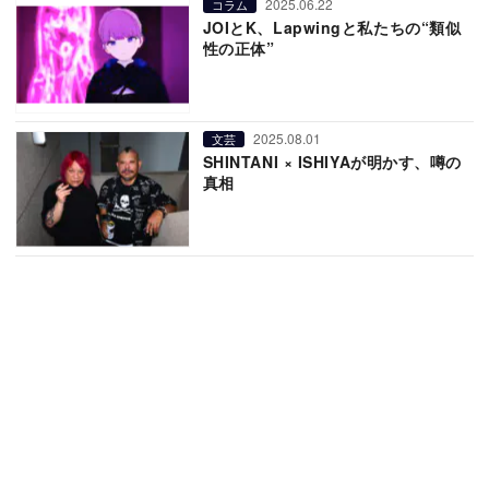
2025.06.22
コラム
JOIとK、Lapwingと私たちの“類似
性の正体”
2025.08.01
文芸
SHINTANI × ISHIYAが明かす、噂の
真相