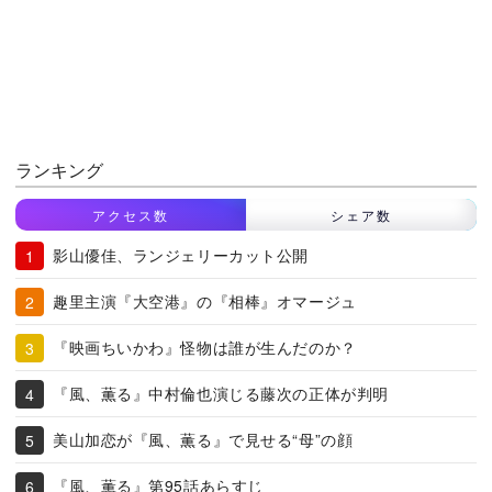
ランキング
アクセス数
シェア数
影山優佳、ランジェリーカット公開
趣里主演『大空港』の『相棒』オマージュ
『映画ちいかわ』怪物は誰が生んだのか？
『風、薫る』中村倫也演じる藤次の正体が判明
美山加恋が『風、薫る』で見せる“母”の顔
『風、薫る』第95話あらすじ