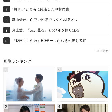
“朝ドラ”とともに躍進した中村倫也
影山優佳、白ワンピ姿でスタイル際立つ
見上愛、『風、薫る』との1年を振り返る
『映画ちいかわ』EDテーマからその後を考察
21:13更新
画像ランキング