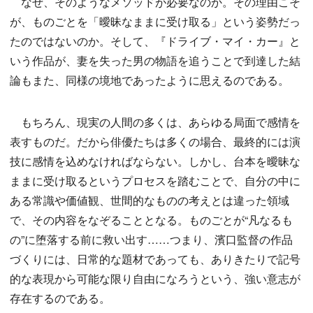
なぜ、そのようなメソッドが必要なのか。その理由こそ
が、ものごとを「曖昧なままに受け取る」という姿勢だっ
たのではないのか。そして、『ドライブ・マイ・カー』と
いう作品が、妻を失った男の物語を追うことで到達した結
論もまた、同様の境地であったように思えるのである。
もちろん、現実の人間の多くは、あらゆる局面で感情を
表すものだ。だから俳優たちは多くの場合、最終的には演
技に感情を込めなければならない。しかし、台本を曖昧な
ままに受け取るというプロセスを踏むことで、自分の中に
ある常識や価値観、世間的なものの考えとは違った領域
で、その内容をなぞることとなる。ものごとが“凡なるも
の”に堕落する前に救い出す……つまり、濱口監督の作品
づくりには、日常的な題材であっても、ありきたりで記号
的な表現から可能な限り自由になろうという、強い意志が
存在するのである。