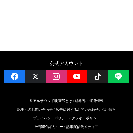
公式アカウント
facebook
x
instagram
YouTube
Follow on 
LI
リアルサウンド映画部とは
編集部・運営情報
記事へのお問い合わせ
広告に関するお問い合わせ
採用情報
プライバシーポリシー
クッキーポリシー
外部送信ポリシー
記事配信先メディア