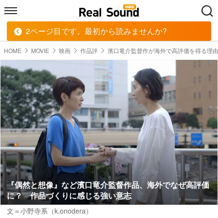
2ページ目です。最初から読みませんか?
HOME
MUSIC
MOVIE
TECH
BOOK
HOME
MOVIE
映画
作品評
濱口竜介監督作が海外で高評価を得る理
『偶然と想像』など濱口竜介監督作品、海外でなぜ高評価
に？ 作品づくりに感じる強い意志
文＝小野寺系（k.onodera）