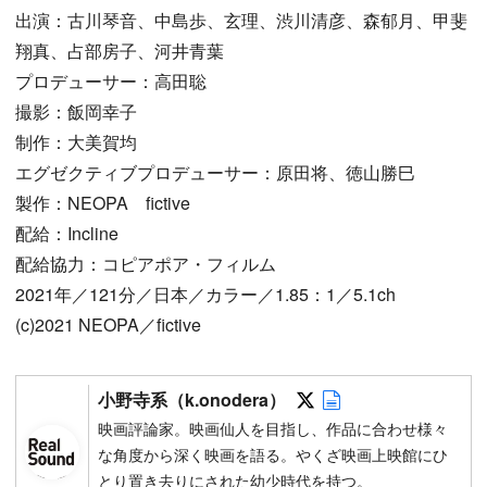
出演：古川琴音、中島歩、玄理、渋川清彦、森郁月、甲斐
翔真、占部房子、河井青葉
プロデューサー：高田聡
撮影：飯岡幸子
制作：大美賀均
エグゼクティブプロデューサー：原田将、徳山勝巳
製作：NEOPA fictive
配給：Incline
配給協力：コピアポア・フィルム
2021年／121分／日本／カラー／1.85：1／5.1ch
(c)2021 NEOPA／fictive
Follow on SNS
Author web sit
小野寺系（k.onodera）
映画評論家。映画仙人を目指し、作品に合わせ様々
な角度から深く映画を語る。やくざ映画上映館にひ
とり置き去りにされた幼少時代を持つ。