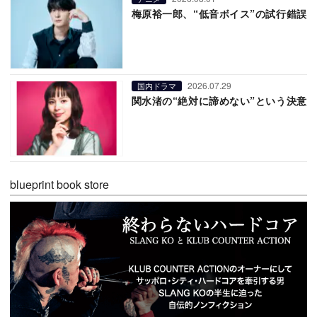
梅原裕一郎、“低音ボイス”の試行錯誤
2026.07.29
国内ドラマ
関水渚の“絶対に諦めない”という決意
blueprint book store