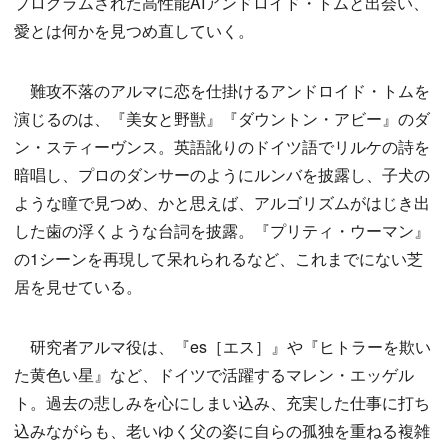
プログラムされた高性能AIアンドロイド・トムと出会い、
愛とは何かを見つめ直していく。
難攻不落のアルマに恋を仕掛けるアンドロイド・トムを
演じるのは、『美女と野獣』『ダウントン・アビー』のダ
ン・スティーヴンス。英語訛りのドイツ語でリルケの詩を
暗唱し、プロのダンサーのようにルンバを披露し、子犬の
ような瞳で見つめ、かと思えば、アルゴリズムがはじき出
した歯の浮くような台詞を披露。『プリティ・ウーマン』
の1シーンを再現して呆れられるなど、これまでにない芝
居を見せている。
研究者アルマ役は、『es［エス］』や『ヒトラーを欺い
た黄色い星』など、ドイツで活躍するマレン・エッゲル
ト。過去の悲しみを心にしまい込み、充実した仕事に打ち
込みながらも、老いゆく父の姿に自らの孤独を重ねる複雑