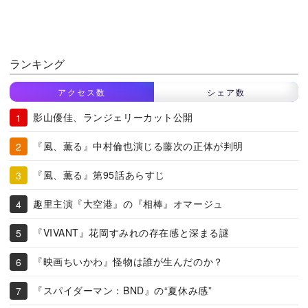
ランキング
アクセス数
シェア数
影山優佳、ランジェリーカット公開
『風、薫る』中村倫也演じる藤次の正体が判明
『風、薫る』第95話あらすじ
趣里主演『大空港』の『相棒』オマージュ
『VIVANT』花岡すみれの存在感と深まる謎
『映画ちいかわ』怪物は誰が生んだのか？
『スパイダーマン：BND』の“夏休み感”