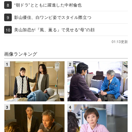
“朝ドラ”とともに躍進した中村倫也
影山優佳、白ワンピ姿でスタイル際立つ
美山加恋が『風、薫る』で見せる“母”の顔
01:13更新
画像ランキング