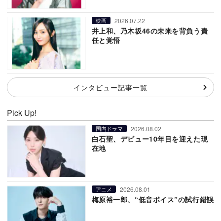
2026.07.22
映画
井上和、乃木坂46の未来を背負う責
任と覚悟
インタビュー記事一覧
Pick Up!
2026.08.02
国内ドラマ
白石聖、デビュー10年目を迎えた現
在地
2026.08.01
アニメ
梅原裕一郎、“低音ボイス”の試行錯誤