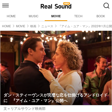
HOME
MUSIC
MOVIE
TECH
BOOK
HOME
MOVIE
映画
ニュース
『アイム・ユア・マン』2022年1月公開
ダン・スティーヴンスが完璧な恋を仕掛けるアンドロイド
に 『アイム・ユア・マン』公開へ
文＝リアルサウンド映画部