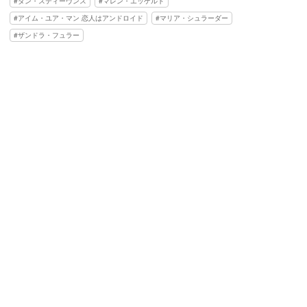
ダン・スティーヴンス
マレン・エッゲルト
アイム・ユア・マン 恋人はアンドロイド
マリア・シュラーダー
ザンドラ・フュラー