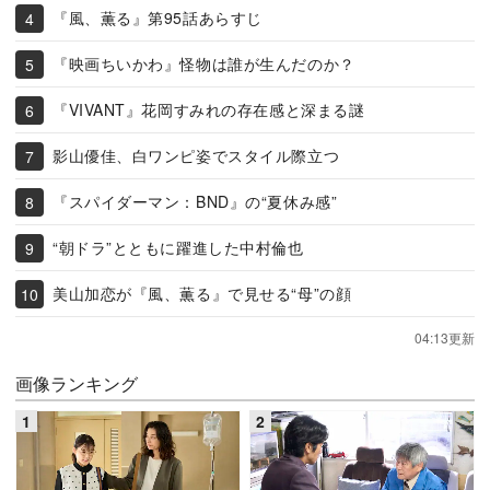
『風、薫る』第95話あらすじ
『映画ちいかわ』怪物は誰が生んだのか？
『VIVANT』花岡すみれの存在感と深まる謎
影山優佳、白ワンピ姿でスタイル際立つ
『スパイダーマン：BND』の“夏休み感”
“朝ドラ”とともに躍進した中村倫也
美山加恋が『風、薫る』で見せる“母”の顔
04:13更新
画像ランキング