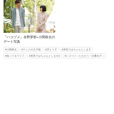
『ハコヅメ』永野芽郁×小関裕太の
デート写真
小関裕太
テニスの王子様
苫とり子
来世ではちゃんとします
知ってるワイフ
来世ではちゃんとします2
ハコヅメ～たたかう！交番女子～