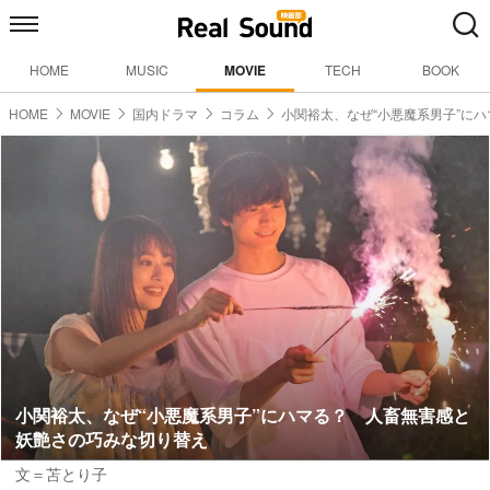
HOME
MUSIC
MOVIE
TECH
BOOK
HOME
MOVIE
国内ドラマ
コラム
小関裕太、なぜ“小悪魔系男子”にハ
小関裕太、なぜ“小悪魔系男子”にハマる？ 人畜無害感と
妖艶さの巧みな切り替え
文＝苫とり子