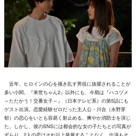
近年、ヒロインの心を掻き乱す男役に抜擢されることが
多い小関。『来世ちゃん2』以外にも、今期は『ハコヅメ
～たたかう！交番女子～』（日本テレビ系）の第5話にも
ゲスト出演。恋愛経験ゼロだった主人公・川合（永野芽
郁）の恋心をいとも容易く射止める、爽やか消防士を演じ
た。しかし、彼のSNSには都会的な女の子たちとの写真が
ずらり。2人の恋はそれ以上発展することなく、出演もそ