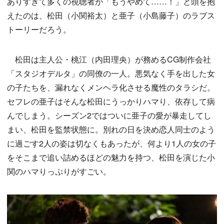
ありすぎて多くの視聴者が「もうやめて……！」と頭を抱
えたのは、松田（小関裕太）と亜子（小島藤子）のラブス
トーリーだろう。
松田は主人公・桃江（内田理央）が務めるCG制作会社
「スタジオデルタ」の同僚の一人。悪気なく手を出した女
の子たちを、漏れなくメンヘラ化させる魔性のタラシだ。
セフレの亜子はそんな松田にうっかりハマり、依存して病
んでしまう。シーズン2ではついに亜子の愛が暴走してし
まい、松田を監禁状態に。別れの日を決め恋人同士のよう
に過ごす2人の姿は切なくもあったが、何より1人の女の子
をそこまで追い詰めるほどの魅力を持つ、松田を演じた小
関のハマりっぷりがすごい。