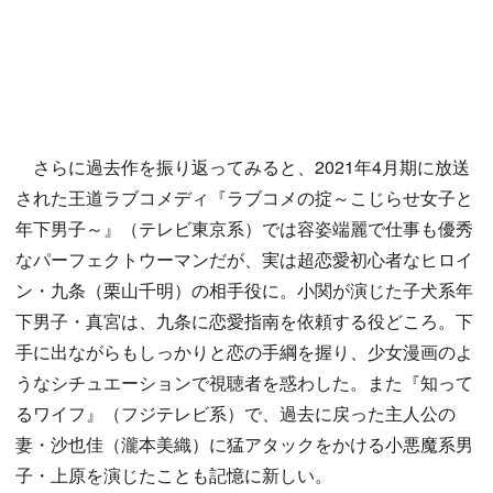
さらに過去作を振り返ってみると、2021年4月期に放送
された王道ラブコメディ『ラブコメの掟～こじらせ女子と
年下男子～』（テレビ東京系）では容姿端麗で仕事も優秀
なパーフェクトウーマンだが、実は超恋愛初心者なヒロイ
ン・九条（栗山千明）の相手役に。小関が演じた子犬系年
下男子・真宮は、九条に恋愛指南を依頼する役どころ。下
手に出ながらもしっかりと恋の手綱を握り、少女漫画のよ
うなシチュエーションで視聴者を惑わした。また『知って
るワイフ』（フジテレビ系）で、過去に戻った主人公の
妻・沙也佳（瀧本美織）に猛アタックをかける小悪魔系男
子・上原を演じたことも記憶に新しい。