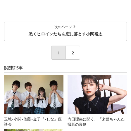
次のページ
悉くヒロインたちを恋に落とす小関裕太
1
(current)
2
関連記事
玉城×小関×佐藤×金子『×しな』座
内田理央に聞く、『来世ちゃん2』
談会
撮影の裏側