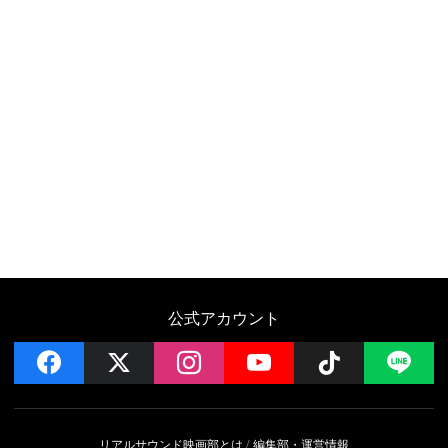
公式アカウント
facebook
x
instagram
YouTube
Follow on 
LI
リアルサウンド映画部とは
編集部・運営情報