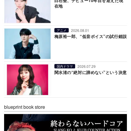
白石聖、デビュー10年目を迎えた現
在地
2026.08.01
アニメ
梅原裕一郎、“低音ボイス”の試行錯誤
2026.07.29
国内ドラマ
関水渚の“絶対に諦めない”という決意
blueprint book store