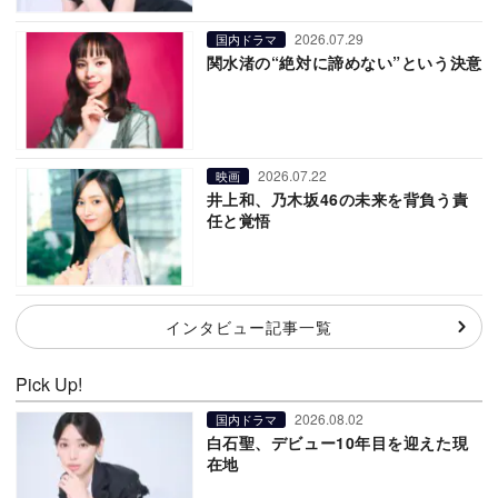
2026.07.29
国内ドラマ
関水渚の“絶対に諦めない”という決意
2026.07.22
映画
井上和、乃木坂46の未来を背負う責
任と覚悟
インタビュー記事一覧
Pick Up!
2026.08.02
国内ドラマ
白石聖、デビュー10年目を迎えた現
在地