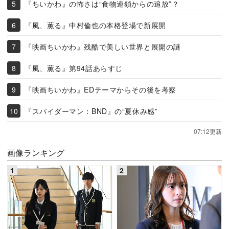
『ちいかわ』の怖さは“食物連鎖からの追放”？
『風、薫る』中村倫也の本格登場で新展開
『映画ちいかわ』残酷で美しい世界と展開の謎
『風、薫る』第94話あらすじ
『映画ちいかわ』EDテーマからその後を考察
『スパイダーマン：BND』の“夏休み感”
07:12更新
画像ランキング