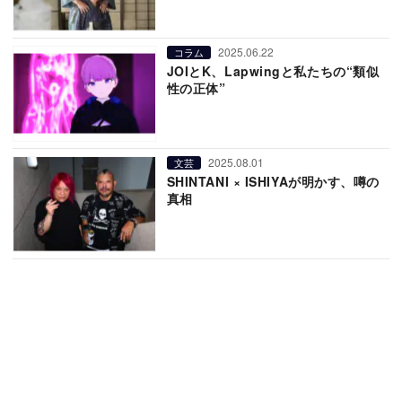
2025.06.22
コラム
JOIとK、Lapwingと私たちの“類似
性の正体”
2025.08.01
文芸
SHINTANI × ISHIYAが明かす、噂の
真相