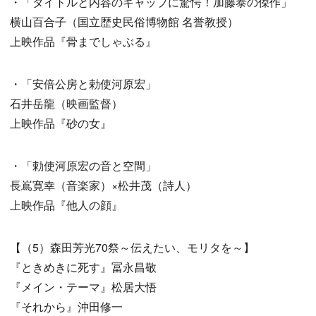
・「タイトルと内容のギャップに驚愕！加藤泰の傑作」
横山百合子（国立歴史民俗博物館 名誉教授）
上映作品『骨までしゃぶる』
・「安倍公房と勅使河原宏」
石井岳龍（映画監督）
上映作品『砂の女』
・「勅使河原宏の音と空間」
長嶌寛幸（音楽家）×松井茂（詩人）
上映作品『他人の顔』
【（5）森田芳光70祭～伝えたい、モリタを～】
『ときめきに死す』冨永昌敬
『メイン・テーマ』松居大悟
『それから』沖田修一