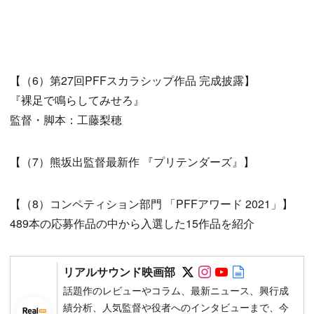
【（6）第27回PFFスカラシップ作品 完成披露】
『裸足で鳴らしてみせろ』
監督・脚本：工藤梨穂
【（7）熊坂出監督最新作 『プリテンダーズ』】
【（8）コンペティション部門 「PFFアワード 2021」】
489本の応募作品の中から入選した15作品を紹介
Follow on SNS
Follow on SNS
Follow on SN
Author web 
リアルサウンド映画部
話題作のレビューやコラム、最新ニュース、興行成
績分析、人気監督や役者へのインタビューまで、今