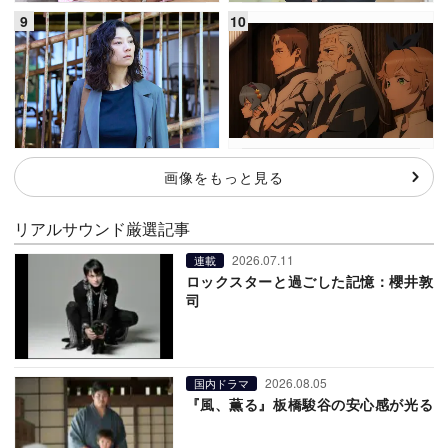
画像をもっと見る
リアルサウンド厳選記事
2026.07.11
連載
ロックスターと過ごした記憶：櫻井敦
司
2026.08.05
国内ドラマ
『風、薫る』板橋駿谷の安心感が光る