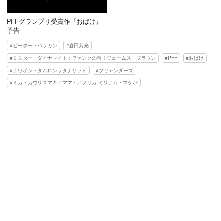
PFFグランプリ受賞作『おばけ』
予告
ピーター・バラカン
森田芳光
ミスター・ダイナマイト：ファンクの帝王ジェームス・ブラウン
PFF
おばけ
ナワポン・タムロンラタナリット
プリテンダーズ
ミカ・カウリスマキ／ママ・アフリカ ミリアム・マケバ