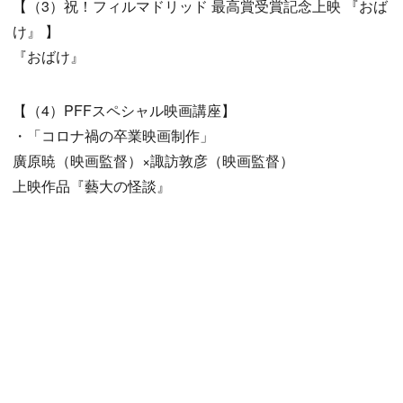
【（3）祝！フィルマドリッド 最高賞受賞記念上映 『おば
け』 】
『おばけ』
【（4）PFFスペシャル映画講座】
・「コロナ禍の卒業映画制作」
廣原暁（映画監督）×諏訪敦彦（映画監督）
上映作品『藝大の怪談』