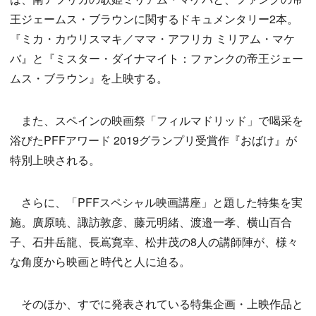
王ジェームス・ブラウンに関するドキュメンタリー2本。
『ミカ・カウリスマキ／ママ・アフリカ ミリアム・マケ
バ』と『ミスター・ダイナマイト：ファンクの帝王ジェー
ムス・ブラウン』を上映する。
また、スペインの映画祭「フィルマドリッド」で喝采を
浴びたPFFアワード 2019グランプリ受賞作『おばけ』が
特別上映される。
さらに、「PFFスペシャル映画講座」と題した特集を実
施。廣原暁、諏訪敦彦、藤元明緒、渡邉一孝、横山百合
子、石井岳龍、長嶌寛幸、松井茂の8人の講師陣が、様々
な角度から映画と時代と人に迫る。
そのほか、すでに発表されている特集企画・上映作品と