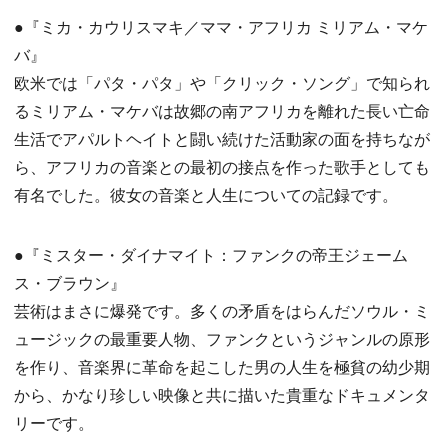
●『ミカ・カウリスマキ／ママ・アフリカ ミリアム・マケ
バ』
欧米では「パタ・パタ」や「クリック・ソング」で知られ
るミリアム・マケバは故郷の南アフリカを離れた長い亡命
生活でアパルトヘイトと闘い続けた活動家の面を持ちなが
ら、アフリカの音楽との最初の接点を作った歌手としても
有名でした。彼女の音楽と人生についての記録です。
●『ミスター・ダイナマイト：ファンクの帝王ジェーム
ス・ブラウン』
芸術はまさに爆発です。多くの矛盾をはらんだソウル・ミ
ュージックの最重要人物、ファンクというジャンルの原形
を作り、音楽界に革命を起こした男の人生を極貧の幼少期
から、かなり珍しい映像と共に描いた貴重なドキュメンタ
リーです。