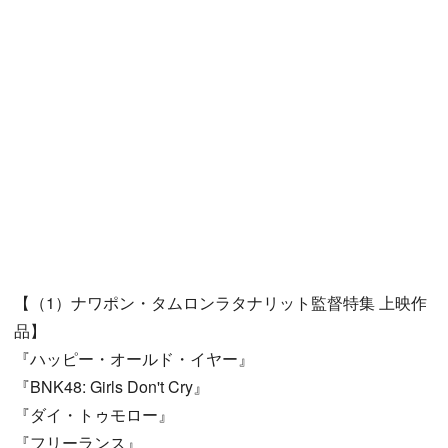
【（1）ナワポン・タムロンラタナリット監督特集 上映作
品】
『ハッピー・オールド・イヤー』
『BNK48: Girls Don't Cry』
『ダイ・トゥモロー』
『フリーランス』