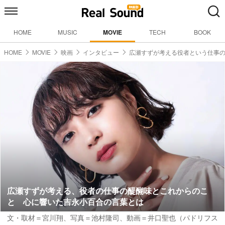
HOME
MUSIC
MOVIE
TECH
BOOK
HOME
MOVIE
映画
インタビュー
広瀬すずが考える役者という仕事
広瀬すずが考える、役者の仕事の醍醐味とこれからのこ
と 心に響いた吉永小百合の言葉とは
文・取材＝宮川翔、写真＝池村隆司、動画＝井口聖也（パドリフス