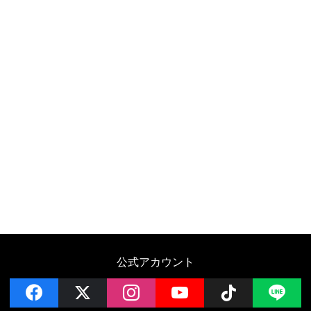
公式アカウント
facebook
x
instagram
YouTube
Follow on 
LI