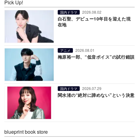
Pick Up!
2026.08.02
国内ドラマ
白石聖、デビュー10年目を迎えた現
在地
2026.08.01
アニメ
梅原裕一郎、“低音ボイス”の試行錯誤
2026.07.29
国内ドラマ
関水渚の“絶対に諦めない”という決意
blueprint book store