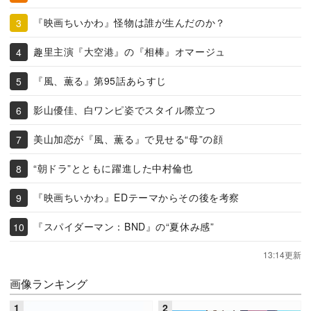
『映画ちいかわ』怪物は誰が生んだのか？
趣里主演『大空港』の『相棒』オマージュ
『風、薫る』第95話あらすじ
影山優佳、白ワンピ姿でスタイル際立つ
美山加恋が『風、薫る』で見せる“母”の顔
“朝ドラ”とともに躍進した中村倫也
『映画ちいかわ』EDテーマからその後を考察
『スパイダーマン：BND』の“夏休み感”
13:14更新
画像ランキング