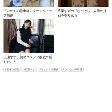
『いのちの停車場』クランクアッ
広瀬すずの『なつぞら』以降の挑
プ映像
戦を振り返る
広瀬すず、初のコメディ挑戦で感
じたこと
吉永小百合
広瀬すず
オリジナル動画
いのちの停車場