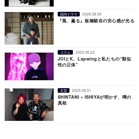
2026.08.05
国内ドラマ
『風、薫る』板橋駿谷の安心感が光る
2025.06.22
コラム
JOIとK、Lapwingと私たちの“類似
性の正体”
2025.08.01
文芸
SHINTANI × ISHIYAが明かす、噂の
真相