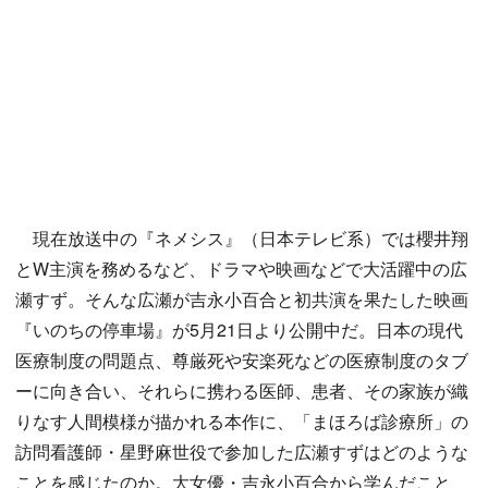
現在放送中の『ネメシス』（日本テレビ系）では櫻井翔
とW主演を務めるなど、ドラマや映画などで大活躍中の広
瀬すず。そんな広瀬が吉永小百合と初共演を果たした映画
『いのちの停車場』が5月21日より公開中だ。日本の現代
医療制度の問題点、尊厳死や安楽死などの医療制度のタブ
ーに向き合い、それらに携わる医師、患者、その家族が織
りなす人間模様が描かれる本作に、「まほろば診療所」の
訪問看護師・星野麻世役で参加した広瀬すずはどのような
ことを感じたのか。大女優・吉永小百合から学んだこと