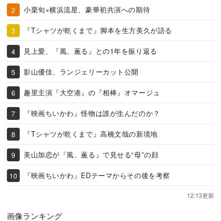
小栗旬×横浜流星、豪華初共演への期待
『Tシャツが乾くまで』脚本を生方美久が語る
見上愛、『風、薫る』との1年を振り返る
影山優佳、ランジェリーカット公開
趣里主演『大空港』の『相棒』オマージュ
『映画ちいかわ』怪物は誰が生んだのか？
『Tシャツが乾くまで』高橋文哉の新境地
美山加恋が『風、薫る』で見せる“母”の顔
『映画ちいかわ』EDテーマからその後を考察
12:13更新
画像ランキング