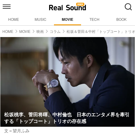
HOME
MUSIC
MOVIE
TECH
BOOK
HOME
MOVIE
映画
コラム
松坂＆菅田＆中村「トップコート」トリ
松坂桃李、菅田将暉、中村倫也 日本のエンタメ界を牽引
する「トップコート」トリオの存在感
文＝望月ふみ