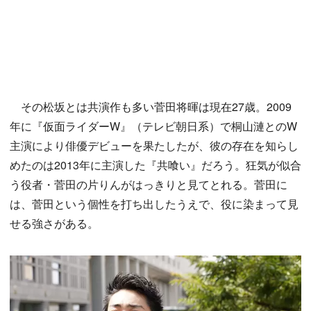
その松坂とは共演作も多い菅田将暉は現在27歳。2009
年に『仮面ライダーW』（テレビ朝日系）で桐山漣とのW
主演により俳優デビューを果たしたが、彼の存在を知らし
めたのは2013年に主演した『共喰い』だろう。狂気が似合
う役者・菅田の片りんがはっきりと見てとれる。菅田に
は、菅田という個性を打ち出したうえで、役に染まって見
せる強さがある。