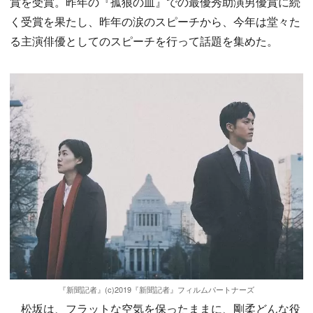
賞を受賞。昨年の『孤狼の血』での最優秀助演男優賞に続
く受賞を果たし、昨年の涙のスピーチから、今年は堂々た
る主演俳優としてのスピーチを行って話題を集めた。
『新聞記者』(c)2019『新聞記者』フィルムパートナーズ
松坂は、フラットな空気を保ったままに、剛柔どんな役