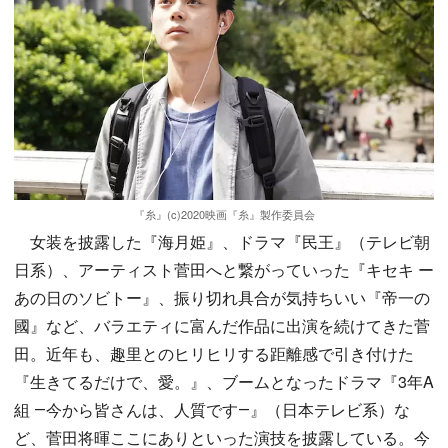
『糸』(c)2020映画『糸』製作委員会
女装を披露した『海月姫』、ドラマ『民王』（テレビ朝
日系）、アーティスト菅田へと繋がっていった『キセキ ー
あの日のソビトー』、振り切れ具合が気持ちいい『帝一の
國』など、バラエティに富んだ作品に出演を続けてきた菅
田。近年も、趣里とのヒリヒリする距離感で引き付けた
『生きてるだけで、愛。』、ブームとなったドラマ『3年A
組 ―今から皆さんは、人質です―』（日本テレビ系）な
ど、菅田将暉ここにありといった演技を披露している。今