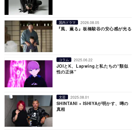
2026.08.05
国内ドラマ
『風、薫る』板橋駿谷の安心感が光る
2025.06.22
コラム
JOIとK、Lapwingと私たちの“類似
性の正体”
2025.08.01
文芸
SHINTANI × ISHIYAが明かす、噂の
真相