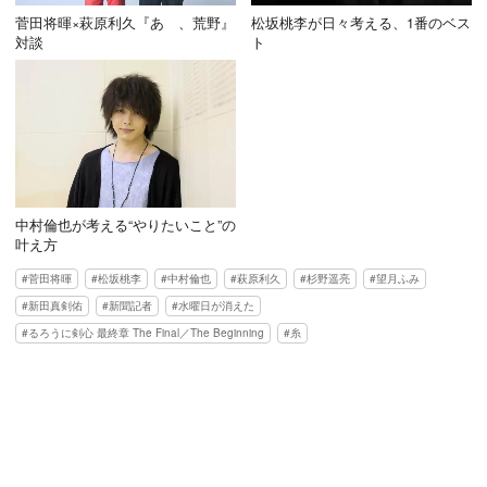
菅田将暉×萩原利久『あゝ、荒野』
松坂桃李が日々考える、1番のベス
対談
ト
中村倫也が考える“やりたいこと”の
叶え方
菅田将暉
松坂桃李
中村倫也
萩原利久
杉野遥亮
望月ふみ
新田真剣佑
新聞記者
水曜日が消えた
るろうに剣心 最終章 The Final／The Beginning
糸