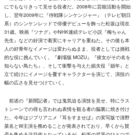
にでもなりきって見せる役者だ。2008年に芸能活動を開始
し、翌年2009年に『侍戦隊シンケンジャー』（テレビ朝日
系）のシンケンレッドで俳優デビューを飾った松坂は現在
31歳。映画『ツナグ』やNHK連続テレビ小説『梅ちゃん
先生』などの好演で着実にキャリアを重ねた。その後も本
人の好青年なイメージは変わらぬまま、役者としては挑戦
的な役に挑んでいく。『劇場版 MOZU』『彼女がその名を
知らない鳥たち』、そして衝撃を与えた娼夫役『娼年』と
立て続けにイメージを覆すキャラクターを演じて、演技の
幅の広さを見せつけていく。
前述の『新聞記者』では鬼気迫る演技を見せ、特にラス
トシーンでの得も言われぬ表情を観る者の脳裏に焼き付け
た。今年はジブリアニメ『耳をすませば』の実写版で清野
菜名とW主演を務めることが発表されており、早くから賛
否を集める注目作となっているが、松坂の武器のひとつで