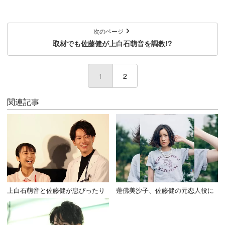
次のページ
取材でも佐藤健が上白石萌音を調教!?
1
(current)
2
関連記事
上白石萌音と佐藤健が息ぴったり
蓮佛美沙子、佐藤健の元恋人役に