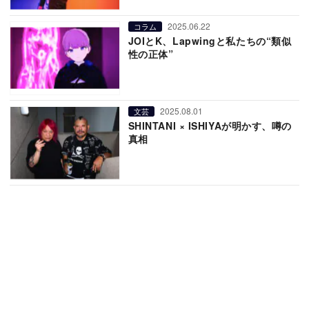
2025.06.22
コラム
JOIとK、Lapwingと私たちの“類似
性の正体”
2025.08.01
文芸
SHINTANI × ISHIYAが明かす、噂の
真相