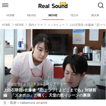
HOME
MUSIC
MOVIE
TECH
BOOK
HOME
MOVIE
国内ドラマ
インタビュー
上白石萌音×佐藤健『恋つづ
『恋はつづくよどこまでも』インタビュー
上白石萌音×佐藤健『恋はつづくよどこまでも』対談前
編 「ズタボロ」と嘆く、天堂の怒りシーンの裏側
文・取材＝nakamura omame