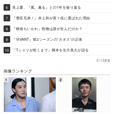
見上愛、『風、薫る』との1年を振り返る
『豊臣兄弟！』井上和が茶々役に選ばれた理由
『映画ちいかわ』怪物は誰が生んだのか？
『VIVANT』第2シーズンの“カオス”の正体
『Tシャツが乾くまで』脚本を生方美久が語る
21:13更新
画像ランキング