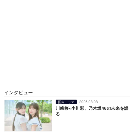
インタビュー
2026.08.08
国内ドラマ
川﨑桜×小川彩、乃木坂46の未来を語
る