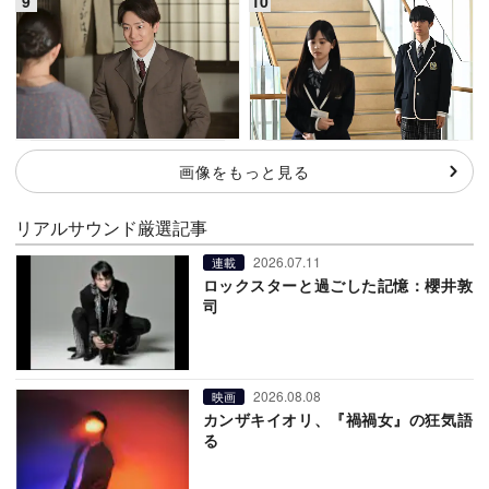
画像をもっと見る
リアルサウンド厳選記事
2026.07.11
連載
ロックスターと過ごした記憶：櫻井敦
司
2026.08.08
映画
カンザキイオリ、『禍禍女』の狂気語
る