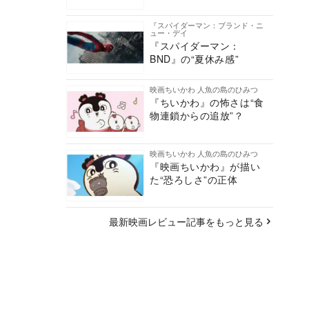
『スパイダーマン：ブランド・ニ
ュー・デイ
『スパイダーマン：
BND』の“夏休み感”
映画ちいかわ 人魚の島のひみつ
『ちいかわ』の怖さは“食
物連鎖からの追放”？
映画ちいかわ 人魚の島のひみつ
『映画ちいかわ』が描い
た“恐ろしさ”の正体
最新映画レビュー記事をもっと見る