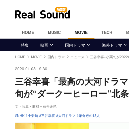
HOME
MUSIC
MOVIE
TECH
特集
映画
国内ドラマ
海外ドラマ
HOME
MOVIE
国内ドラマ
ニュース
三谷幸喜×小栗旬が202
2020.01.08 19:30
三谷幸喜「最高の大河ドラマ
旬が“ダークーヒーロー”北
文・写真・取材＝石井達也
NHK
小栗旬
三谷幸喜
大河ドラマ
鎌倉殿の13人