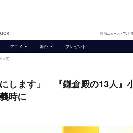
BOOK
映画ニュース・TVド
アニメ
舞台
プレゼント
2年大河
にします」 『鎌倉殿の13人』
条義時に