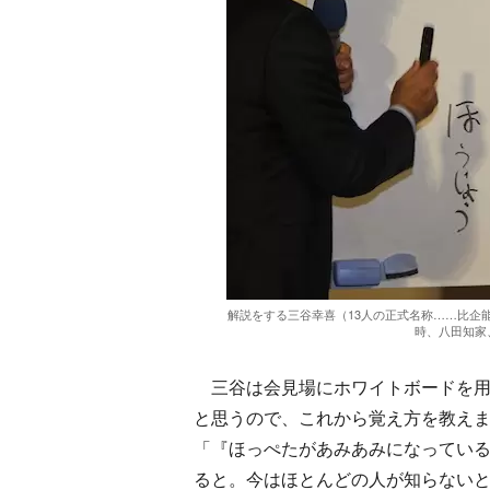
解説をする三谷幸喜（13人の正式名称……比企
時、八田知家
三谷は会見場にホワイトボードを用
と思うので、これから覚え方を教え
「『ほっぺたがあみあみになってい
ると。今はほとんどの人が知らないと