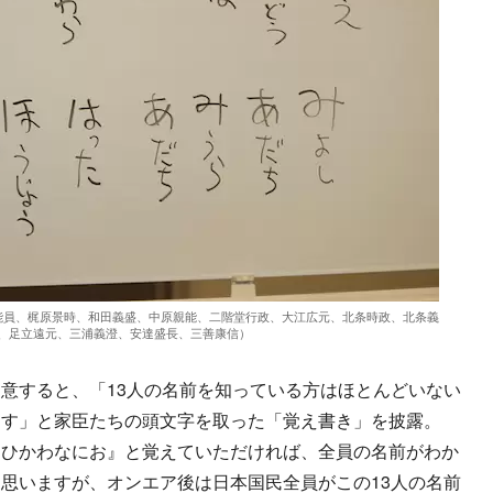
能員、梶原景時、和田義盛、中原親能、二階堂行政、大江広元、北条時政、北条義
、足立遠元、三浦義澄、安達盛長、三善康信）
意すると、「13人の名前を知っている方はほとんどいない
ます」と家臣たちの頭文字を取った「覚え書き」を披露。
るひかわなにお』と覚えていただければ、全員の名前がわか
思いますが、オンエア後は日本国民全員がこの13人の名前