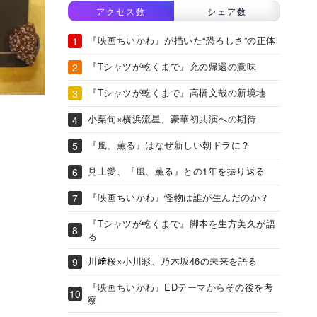
アクセス数
シェア数
『映画ちいかわ』が描いた“恐ろしさ”の正体
『Tシャツが乾くまで』充の帰還の意味
『Tシャツが乾くまで』高橋文哉の新境地
小栗旬×横浜流星、豪華初共演への期待
『風、薫る』はなぜ新しい朝ドラに？
見上愛、『風、薫る』との1年を振り返る
『映画ちいかわ』怪物は誰が生んだのか？
『Tシャツが乾くまで』脚本を生方美久が語
る
川﨑桜×小川彩、乃木坂46の未来を語る
『映画ちいかわ』EDテーマからその後を考
察