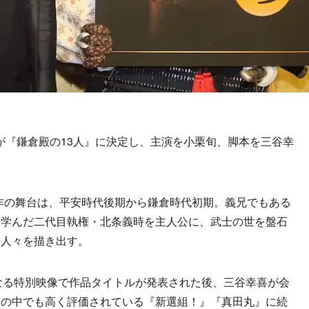
ルが『鎌倉殿の13人』に決定し、主演を小栗旬、脚本を三谷幸
作の舞台は、平安時代後期から鎌倉時代初期。義兄でもある
を学んだ二代目執権・北条義時を主人公に、武士の世を盤石
の人々を描き出す。
なる特別映像で作品タイトルが発表された後、三谷幸喜が会
マの中でも高く評価されている『新選組！』『真田丸』に続