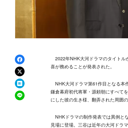
Facebookでシェア
2022年NHK大河ドラマのタイト
喜が務めることが発表された。
xでポスト
はてなブックマーク
NHK大河ドラマ第61作目となる本
鎌倉幕府初代将軍・源頼朝にすべて
LINEで送る
にした彼の生き様、翻弄された周囲
NHKドラマの制作発表では異例と
見場に登場。三谷は近年の大河ドラ