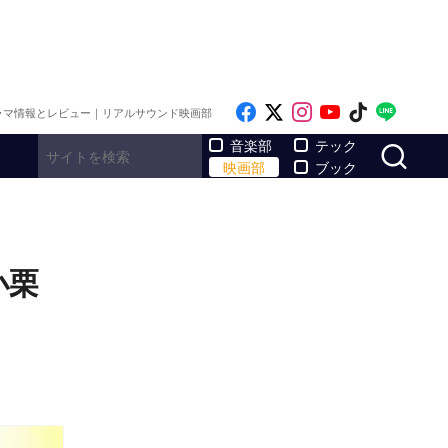
Like on Facebook
Follow on x
Follow on Inst
Follow on Y
Follow on
Follo
ラマ情報とレビュー｜リアルサウンド映画部
サ
音楽部
テック
映画部
ブック
小栗