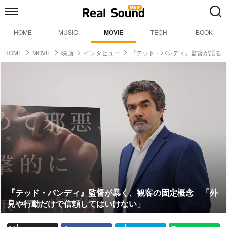
HOME
MUSIC
MOVIE
TECH
BOOK
HOME
MOVIE
映画
インタビュー
『テッド・バンディ』監督が語る
『テッド・バンディ』監督が暴く、観客の固定概念 「外
見や行動だけで信頼してはいけない」