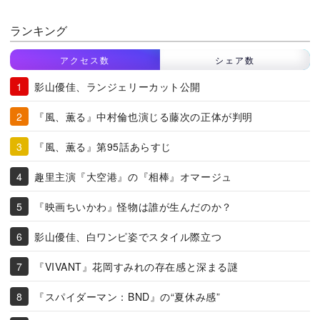
ランキング
アクセス数
シェア数
影山優佳、ランジェリーカット公開
『風、薫る』中村倫也演じる藤次の正体が判明
『風、薫る』第95話あらすじ
趣里主演『大空港』の『相棒』オマージュ
『映画ちいかわ』怪物は誰が生んだのか？
影山優佳、白ワンピ姿でスタイル際立つ
『VIVANT』花岡すみれの存在感と深まる謎
『スパイダーマン：BND』の“夏休み感”