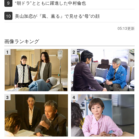
“朝ドラ”とともに躍進した中村倫也
美山加恋が『風、薫る』で見せる“母”の顔
05:13更新
画像ランキング