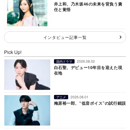
井上和、乃木坂46の未来を背負う責
任と覚悟
インタビュー記事一覧
Pick Up!
2026.08.02
国内ドラマ
白石聖、デビュー10年目を迎えた現
在地
2026.08.01
アニメ
梅原裕一郎、“低音ボイス”の試行錯誤