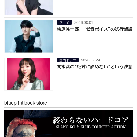
2026.08.01
アニメ
梅原裕一郎、“低音ボイス”の試行錯誤
2026.07.29
国内ドラマ
関水渚の“絶対に諦めない”という決意
blueprint book store