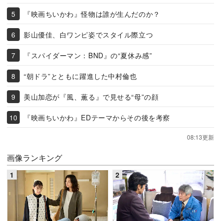
『映画ちいかわ』怪物は誰が生んだのか？
影山優佳、白ワンピ姿でスタイル際立つ
『スパイダーマン：BND』の“夏休み感”
“朝ドラ”とともに躍進した中村倫也
美山加恋が『風、薫る』で見せる“母”の顔
『映画ちいかわ』EDテーマからその後を考察
08:13更新
画像ランキング