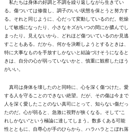
私たちは身体の好調と不調を繰り返しながら生きてい
る。傷ついては修復し、調子のいい状態を保とうと努力す
る。それと同じように、心だって変動しているのだ。乾燥
して敏感になったり、小さなキズがいつの間にか膿んでし
まったり。見えないから、どれほど傷ついているのか見逃
すこともある。だから、何かを決断しようとするときは、
特に大事なものを手放すしかないと結論づけそうになると
きは、自分の心が弱っていないかと、慎重に観察したほう
がいい。
真司は身体を壊したのと同時に、心を深く傷つけた。愛
する人を守ることのできない絶望。だが、その傷は今まで
人を深く愛したことのない真司にとって、知らない傷だっ
たのだ。心が弱ると、急激に視野が狭くなる。そして“こ
れしかない”という極論に達してしまう。数多くある可能
性とともに、自尊心が手のひらから、ハラハラとこぼれ落