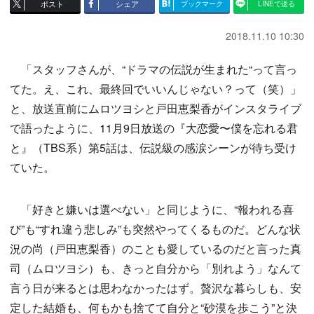
ポスト
シェア
ブックマーク
LINEで送る
2018.11.10 10:30
「スタッフさんが、“ドラマの伝説が生まれた“って言っ
てた。え、これ、最終回でいいんじゃない？って（笑）」
と、放送直前にムロツヨシと戸田恵梨香がインスタライブ
で語ったように、11月9日放送の『大恋愛〜僕を忘れる君
と』（TBS系）第5話は、伝説級の感涙シーンが待ち受け
ていた。
「好きと嫌いは選べない」と同じように、“報われる喜
び”も“すれ違う悲しみ”も突然やってくるものだ。どんな状
況の尚（戸田恵梨香）のことも愛しているのだと言った真
司（ムロツヨシ）も、きっと自分から「別れよう」なんて
言う日が来るとは思わなかったはず。贅沢な暮らしも、安
定した結婚も、何もかも捨てて自分と“砂漠を歩こう”と決