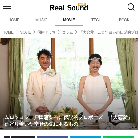
HOME
MUSIC
MOVIE
TECH
BOOK
HOME
MOVIE
国内ドラマ
コラム
『大恋愛』ムロツヨシの伝説的プ
ムロツヨシ、戸田恵梨香に伝説的プロポーズ 『大恋愛』
たどり着いた幸せの先にあるもの