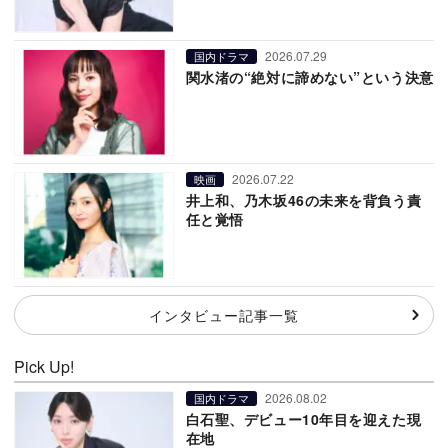
2026.07.29
国内ドラマ
関水渚の“絶対に諦めない”という決意
2026.07.22
映画
井上和、乃木坂46の未来を背負う責
任と覚悟
インタビュー記事一覧
Pick Up!
2026.08.02
国内ドラマ
白石聖、デビュー10年目を迎えた現
在地