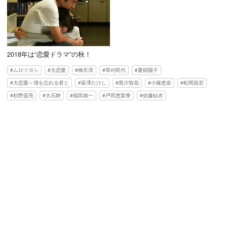
2018年は“恋愛ドラマ”の秋！
ムロツヨシ
大恋愛
橋爪淳
草刈民代
夏樹陽子
大恋愛～僕を忘れる君と
富澤たけし
黒川智花
小篠恵奈
松岡昌宏
杉野遥亮
大石静
福田雄一
戸田恵梨香
佐藤結衣