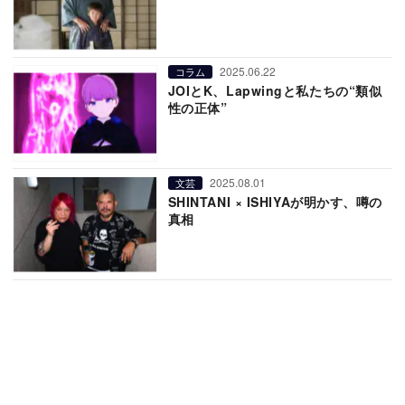
2025.06.22
コラム
JOIとK、Lapwingと私たちの“類似
性の正体”
2025.08.01
文芸
SHINTANI × ISHIYAが明かす、噂の
真相