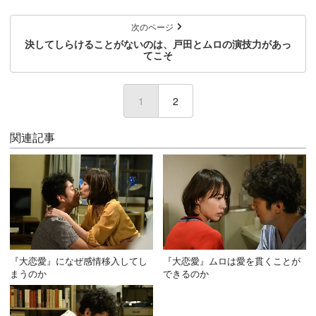
次のページ
決してしらけることがないのは、戸田とムロの演技力があっ
てこそ
1
(current)
2
関連記事
『大恋愛』になぜ感情移入してし
『大恋愛』ムロは愛を貫くことが
まうのか
できるのか