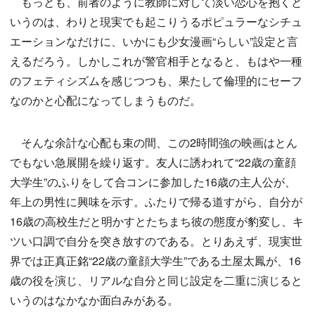
もっとも、前者のように教師に対して淡い恋心を抱くと
いうのは、わりと現実でも起こりうるポピュラーなシチュ
エーションなだけに、いかにも少女漫画“らしい”設定と言
えるだろう。しかしこれが警官相手となると、もはや一種
のフェティシズムを感じつつも、果たして倫理的にセーフ
なのかと心配になってしまうものだ。
そんな余計な心配も束の間、この2時間強の映画はとん
でもない急展開を繰り返す。友人に誘われて“22歳の童顔
大学生”のふりをして合コンに参加した16歳の主人公が、
年上の男性に興味を示す。ふたりで帰る道すがら、自分が
16歳の高校生だと明かすとたちまち彼の態度が豹変し、キ
ツい口調で自分を突き放すのである。とりあえず、現実世
界では正真正銘“22歳の童顔大学生”である土屋太鳳が、16
歳の役を演じ、リアルな自分と同じ設定を二重に演じると
いうのはなかなか面白みがある。