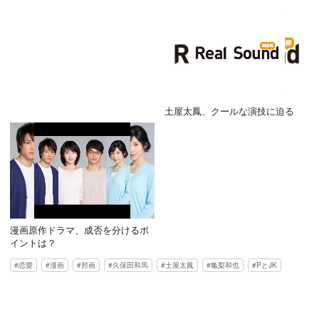
土屋太鳳、クールな演技に迫る
漫画原作ドラマ、成否を分けるポ
イントは？
恋愛
漫画
邦画
久保田和馬
土屋太鳳
亀梨和也
PとJK