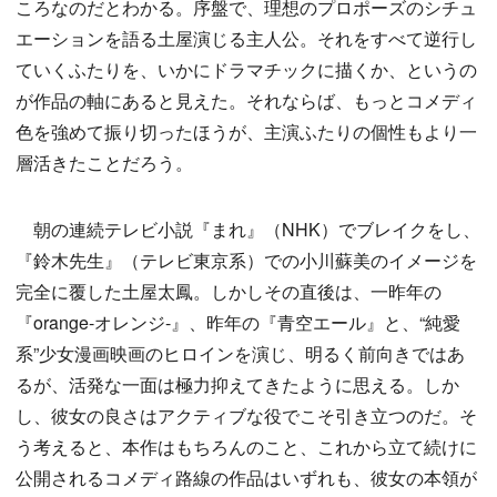
ころなのだとわかる。序盤で、理想のプロポーズのシチュ
エーションを語る土屋演じる主人公。それをすべて逆行し
ていくふたりを、いかにドラマチックに描くか、というの
が作品の軸にあると見えた。それならば、もっとコメディ
色を強めて振り切ったほうが、主演ふたりの個性もより一
層活きたことだろう。
朝の連続テレビ小説『まれ』（NHK）でブレイクをし、
『鈴木先生』（テレビ東京系）での小川蘇美のイメージを
完全に覆した土屋太鳳。しかしその直後は、一昨年の
『orange-オレンジ-』、昨年の『青空エール』と、“純愛
系”少女漫画映画のヒロインを演じ、明るく前向きではあ
るが、活発な一面は極力抑えてきたように思える。しか
し、彼女の良さはアクティブな役でこそ引き立つのだ。そ
う考えると、本作はもちろんのこと、これから立て続けに
公開されるコメディ路線の作品はいずれも、彼女の本領が