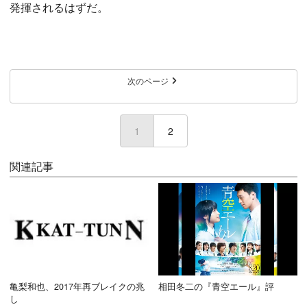
発揮されるはずだ。
次のページ
1
(current)
2
関連記事
亀梨和也、2017年再ブレイクの兆
相田冬二の『青空エール』評
し