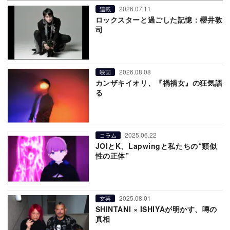
2026.07.11
連載
ロックスターと過ごした記憶：櫻井敦
司
2026.08.08
映画
カンザキイオリ、『禍禍女』の狂気語
る
2025.06.22
コラム
JOIとK、Lapwingと私たちの“類似
性の正体”
2025.08.01
文芸
SHINTANI × ISHIYAが明かす、噂の
真相