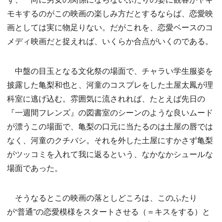
モキするのがこの映画の楽しみ方だとするならば、恋愛映
画としては実に物足りない。だがこれを、恋愛ベースのコ
メディ映画だと捉えれば、いくらか合点がいくのである。
中盤の目玉となる文化祭の場面で、チャラい学生服姿を
披露した亀梨和也と、河童のコスプレをした土屋太鳳が理
科室に逃げ込む。雰囲気に流されれば、たとえば先日の
『一週間フレンズ』の図書室のシーンのような良いムード
が漂うこの場面で、亀梨の口元に当たるのは土屋の唇では
なく、河童のクチバシ。それを外した土屋にすかさず亀梨
がツッコミを入れて我に返るという、なかなかシュールな
場面であった。
そうなるとこの映画の落としどころは、このふたり
が“普通”の恋愛模様をスタートさせる（＝キスをする）と