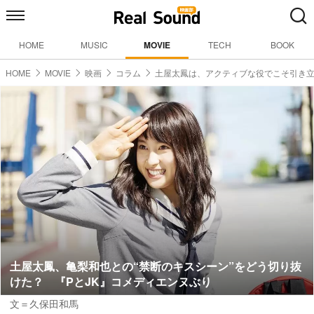
HOME
MUSIC
MOVIE
TECH
BOOK
HOME
MOVIE
映画
コラム
土屋太鳳は、アクティブな役でこそ引き
土屋太鳳、亀梨和也との“禁断のキスシーン”をどう切り抜
けた？ 『PとJK』コメディエンヌぶり
文＝久保田和馬