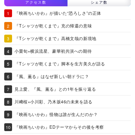
アクセス数
シェア数
『映画ちいかわ』が描いた“恐ろしさ”の正体
『Tシャツが乾くまで』充の帰還の意味
『Tシャツが乾くまで』高橋文哉の新境地
小栗旬×横浜流星、豪華初共演への期待
『Tシャツが乾くまで』脚本を生方美久が語る
『風、薫る』はなぜ新しい朝ドラに？
見上愛、『風、薫る』との1年を振り返る
川﨑桜×小川彩、乃木坂46の未来を語る
『映画ちいかわ』怪物は誰が生んだのか？
『映画ちいかわ』EDテーマからその後を考察