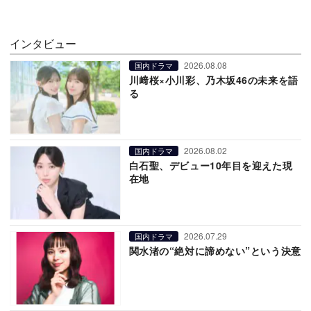
インタビュー
2026.08.08
国内ドラマ
川﨑桜×小川彩、乃木坂46の未来を語
る
2026.08.02
国内ドラマ
白石聖、デビュー10年目を迎えた現
在地
2026.07.29
国内ドラマ
関水渚の“絶対に諦めない”という決意