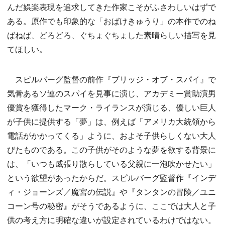
んだ娯楽表現を追求してきた作家こそがふさわしいはずで
ある。原作でも印象的な「おばけきゅうり」の本作でのね
ばねば、どろどろ、ぐちょぐちょした素晴らしい描写を見
てほしい。
スピルバーグ監督の前作『ブリッジ・オブ・スパイ』で
気骨あるソ連のスパイを見事に演じ、アカデミー賞助演男
優賞を獲得したマーク・ライランスが演じる、優しい巨人
が子供に提供する「夢」は、例えば「アメリカ大統領から
電話がかかってくる」ように、およそ子供らしくない大人
びたものである。この子供がそのような夢を欲する背景に
は、「いつも威張り散らしている父親に一泡吹かせたい」
という欲望があったからだ。スピルバーグ監督作『インデ
ィ・ジョーンズ／魔宮の伝説』や『タンタンの冒険／ユニ
コーン号の秘密』がそうであるように、ここでは大人と子
供の考え方に明確な違いが設定されているわけではない。