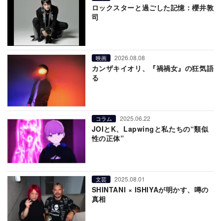
ロックスターと過ごした記憶：櫻井敦
司
2026.08.08
映画
カンザキイオリ、『禍禍女』の狂気語
る
2025.06.22
コラム
JOIとK、Lapwingと私たちの“類似
性の正体”
2025.08.01
文芸
SHINTANI × ISHIYAが明かす、噂の
真相