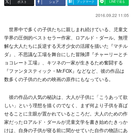
ポスト
シェア
ブックマーク
LINEで送る
2016.09.22 11:05
世界中で多くの子供たちに親しまれ続けている、児童文
学界の圧倒的ベストセラー作家、ロアルド・ダール。無理
解な大人たちに反逆する天才少女の活躍を描いた『マチル
ダ』、不思議な工場を舞台にした冒険譚『チャーリーとチ
ョコレート工場』、キツネの一家が生きるため奮闘する
『ファンタスティック・Mr.FOX』などなど、彼の作品は
数多くの子供のための映画の原作にもなっている。
彼の作品の人気の秘訣は、大人が子供に「こうあって欲
しい」という理想を描くのでなく、まず何より子供を喜ば
せることに主眼が置かれているところだ。大人のための作
家だったロアルド・ダールが児童文学を書き始めたきっか
けは、自身の子供が寝る前に聞かせていた自作の物語にあ