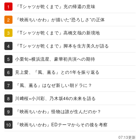
『Tシャツが乾くまで』充の帰還の意味
『映画ちいかわ』が描いた“恐ろしさ”の正体
『Tシャツが乾くまで』高橋文哉の新境地
『Tシャツが乾くまで』脚本を生方美久が語る
小栗旬×横浜流星、豪華初共演への期待
見上愛、『風、薫る』との1年を振り返る
『風、薫る』はなぜ新しい朝ドラに？
川﨑桜×小川彩、乃木坂46の未来を語る
『映画ちいかわ』怪物は誰が生んだのか？
『映画ちいかわ』EDテーマからその後を考察
07:13更新