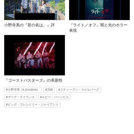
小野寺系の『君の名は。』評
『ライト／オフ』闇と光のホラー
表現
『ゴーストバスターズ』の革新性
小野寺系（k.onodera）
洋画
スティーブン・スピルバーグ
マーク・ライランス
ルビー・バーンヒル
ビッグ・フレンドリー・ジャイアント