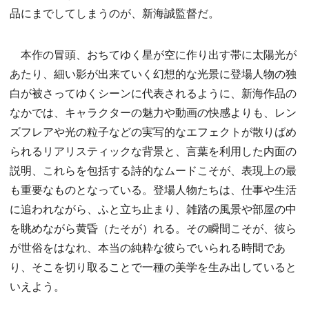
品にまでしてしまうのが、新海誠監督だ。
本作の冒頭、おちてゆく星が空に作り出す帯に太陽光が
あたり、細い影が出来ていく幻想的な光景に登場人物の独
白が被さってゆくシーンに代表されるように、新海作品の
なかでは、キャラクターの魅力や動画の快感よりも、レン
ズフレアや光の粒子などの実写的なエフェクトが散りばめ
られるリアリスティックな背景と、言葉を利用した内面の
説明、これらを包括する詩的なムードこそが、表現上の最
も重要なものとなっている。登場人物たちは、仕事や生活
に追われながら、ふと立ち止まり、雑踏の風景や部屋の中
を眺めながら黄昏（たそが）れる。その瞬間こそが、彼ら
が世俗をはなれ、本当の純粋な彼らでいられる時間であ
り、そこを切り取ることで一種の美学を生み出していると
いえよう。