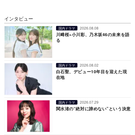
インタビュー
2026.08.08
国内ドラマ
川﨑桜×小川彩、乃木坂46の未来を語
る
2026.08.02
国内ドラマ
白石聖、デビュー10年目を迎えた現
在地
2026.07.29
国内ドラマ
関水渚の“絶対に諦めない”という決意