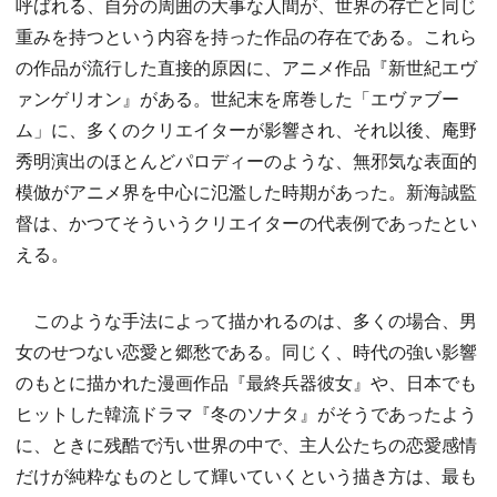
呼ばれる、自分の周囲の大事な人間が、世界の存亡と同じ
重みを持つという内容を持った作品の存在である。これら
の作品が流行した直接的原因に、アニメ作品『新世紀エヴ
ァンゲリオン』がある。世紀末を席巻した「エヴァブー
ム」に、多くのクリエイターが影響され、それ以後、庵野
秀明演出のほとんどパロディーのような、無邪気な表面的
模倣がアニメ界を中心に氾濫した時期があった。新海誠監
督は、かつてそういうクリエイターの代表例であったとい
える。
このような手法によって描かれるのは、多くの場合、男
女のせつない恋愛と郷愁である。同じく、時代の強い影響
のもとに描かれた漫画作品『最終兵器彼女』や、日本でも
ヒットした韓流ドラマ『冬のソナタ』がそうであったよう
に、ときに残酷で汚い世界の中で、主人公たちの恋愛感情
だけが純粋なものとして輝いていくという描き方は、最も