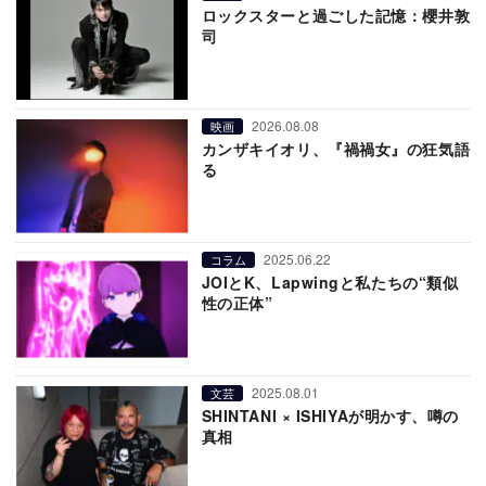
ロックスターと過ごした記憶：櫻井敦
司
2026.08.08
映画
カンザキイオリ、『禍禍女』の狂気語
る
2025.06.22
コラム
JOIとK、Lapwingと私たちの“類似
性の正体”
2025.08.01
文芸
SHINTANI × ISHIYAが明かす、噂の
真相