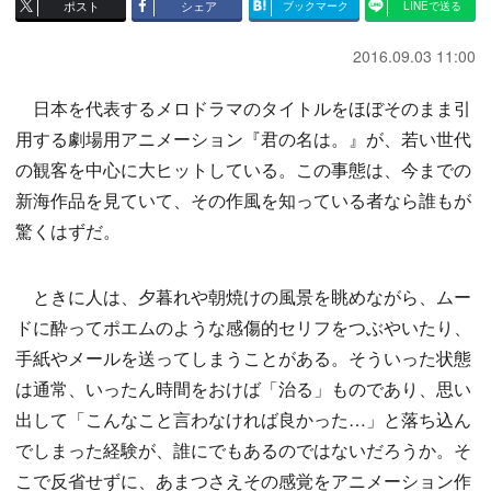
ポスト
シェア
ブックマーク
LINEで送る
2016.09.03 11:00
日本を代表するメロドラマのタイトルをほぼそのまま引
用する劇場用アニメーション『君の名は。』が、若い世代
の観客を中心に大ヒットしている。この事態は、今までの
新海作品を見ていて、その作風を知っている者なら誰もが
驚くはずだ。
ときに人は、夕暮れや朝焼けの風景を眺めながら、ムー
ドに酔ってポエムのような感傷的セリフをつぶやいたり、
手紙やメールを送ってしまうことがある。そういった状態
は通常、いったん時間をおけば「治る」ものであり、思い
出して「こんなこと言わなければ良かった…」と落ち込ん
でしまった経験が、誰にでもあるのではないだろうか。そ
こで反省せずに、あまつさえその感覚をアニメーション作