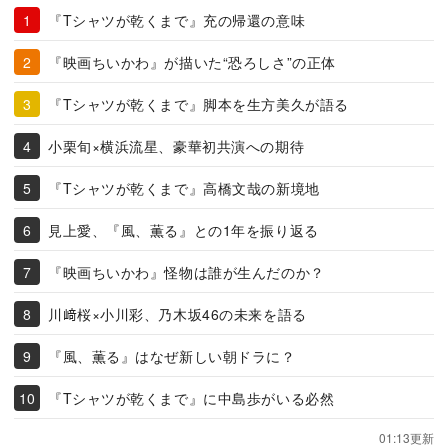
『Tシャツが乾くまで』充の帰還の意味
『映画ちいかわ』が描いた“恐ろしさ”の正体
『Tシャツが乾くまで』脚本を生方美久が語る
小栗旬×横浜流星、豪華初共演への期待
『Tシャツが乾くまで』高橋文哉の新境地
見上愛、『風、薫る』との1年を振り返る
『映画ちいかわ』怪物は誰が生んだのか？
川﨑桜×小川彩、乃木坂46の未来を語る
『風、薫る』はなぜ新しい朝ドラに？
『Tシャツが乾くまで』に中島歩がいる必然
01:13更新