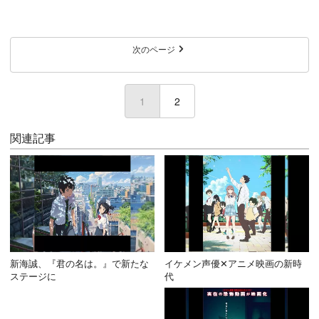
次のページ
1
(current)
2
関連記事
新海誠、『君の名は。』で新たな
イケメン声優✕アニメ映画の新時
ステージに
代