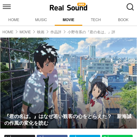
HOME
MUSIC
MOVIE
TECH
BOOK
HOME
MOVIE
映画
作品評
小野寺系の『君の名は。』評
『君の名は。』はなぜ若い観客の心をとらえた？ 新海誠
の作風の変化を読む