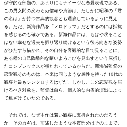
保守的な部類の、あまりにもナイーヴな恋愛表現である。
この男女間の変わらぬ信頼や貞節は、たしかに昭和の「君
の名は」が持つ古典的観念とも通底しているように見え
る。ただ、新海作品を「メロドラマ」だとするのには抵抗
を感じるのも確かである。新海作品には、もはや戻ること
はない幸せな過去を振り返り続けるという後ろ向きな姿勢
がひたすら描かれ、その自分を客観的な目で見ることに、
ある種の自己陶酔的な暗いよろこびを見出すという屈折し
たコンプレックスが横たわっているからだ。新海誠監督の
恋愛観そのものは、本来は同じような感性を持った10代の
観客と最もシンクロするはずだ。しかし、この恋愛観を届
けるべき対象を、監督は自ら、個人的な内省的演出によっ
て遠ざけていたのである。
それでは、なぜ本作は若い観客に支持されたのだろう
か。そのカギは、前述したような本質部分はそのままで、