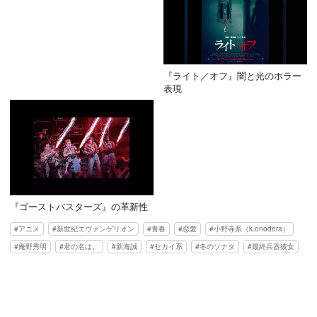
『ライト／オフ』闇と光のホラー
表現
『ゴーストバスターズ』の革新性
アニメ
新世紀エヴァンゲリオン
青春
恋愛
小野寺系（k.onodera）
庵野秀明
君の名は。
新海誠
セカイ系
冬のソナタ
最終兵器彼女