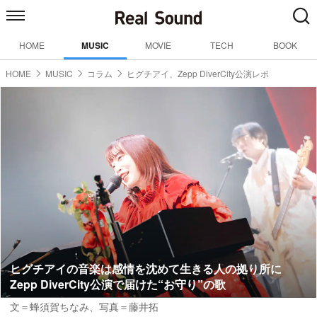
HOME
MUSIC
MOVIE
TECH
BOOK
HOME
MUSIC
コラム
ヒグチアイ、Zepp DiverCity公演レポ
ヒグチアイの音楽は感情を沈めて生きる人の拠り所に
Zepp DiverCity公演で届けた“お守り”の歌
文＝蜂須賀ちなみ
、写真＝藤井拓