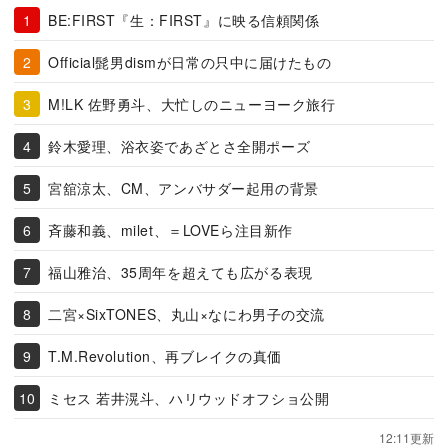
BE:FIRST『生：FIRST』に映る信頼関係
Official髭男dismが日常の只中に届けたもの
M!LK 佐野勇斗、大忙しのニューヨーク旅行
鈴木愛理、浴衣姿であざとさ全開ポーズ
宮舘涼太、CM、アンバサダー起用の背景
斉藤和義、milet、＝LOVEら注目新作
福山雅治、35周年を超えても広がる表現
二宮×SixTONES、丸山×なにわ男子の交流
T.M.Revolution、再ブレイクの真価
ミセス 若井滉斗、ハリウッドオフショ公開
12:11更新