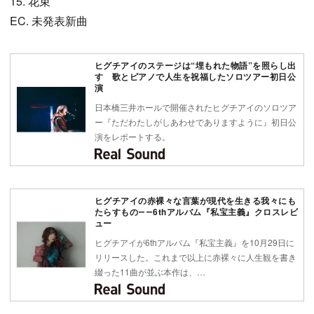
15. 花束
EC. 未発表新曲
ヒグチアイのステージは“埋もれた物語”を照らし出
す 歌とピアノで人生を祝福したソロツアー初日公
演
日本橋三井ホールで開催されたヒグチアイのソロツア
ー『ただわたしがしあわせでありますように』初日公
演をレポートする。
ヒグチアイの赤裸々な言葉が現代を生きる我々にも
たらすもの――6thアルバム『私宝主義』クロスレビ
ュー
ヒグチアイが6thアルバム『私宝主義』を10月29日に
リリースした。これまで以上に赤裸々に人生観を書き
綴った11曲が並ぶ本作は、…