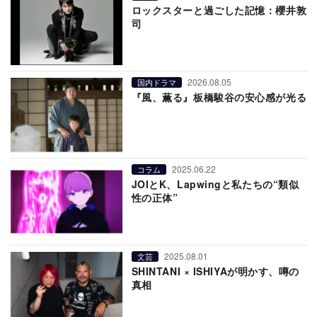
ロックスターと過ごした記憶：櫻井敦
司
2026.08.05
国内ドラマ
『風、薫る』板橋駿谷の安心感が光る
2025.06.22
コラム
JOIとK、Lapwingと私たちの“類似
性の正体”
2025.08.01
文芸
SHINTANI × ISHIYAが明かす、噂の
真相