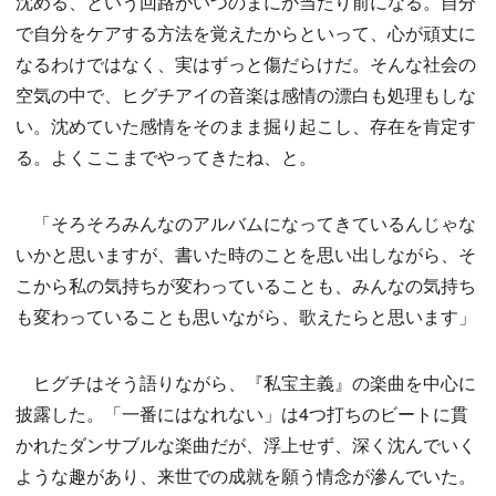
沈める、という回路がいつのまにか当たり前になる。自分
で自分をケアする方法を覚えたからといって、心が頑丈に
なるわけではなく、実はずっと傷だらけだ。そんな社会の
空気の中で、ヒグチアイの音楽は感情の漂白も処理もしな
い。沈めていた感情をそのまま掘り起こし、存在を肯定す
る。よくここまでやってきたね、と。
「そろそろみんなのアルバムになってきているんじゃな
いかと思いますが、書いた時のことを思い出しながら、そ
こから私の気持ちが変わっていることも、みんなの気持ち
も変わっていることも思いながら、歌えたらと思います」
ヒグチはそう語りながら、『私宝主義』の楽曲を中心に
披露した。「一番にはなれない」は4つ打ちのビートに貫
かれたダンサブルな楽曲だが、浮上せず、深く沈んでいく
ような趣があり、来世での成就を願う情念が滲んでいた。