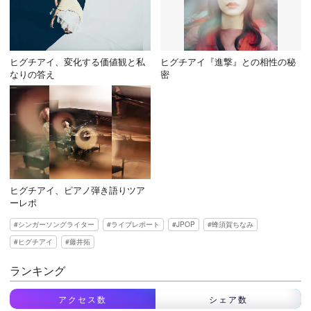
ヒグチアイ、変化する価値観と私
ヒグチアイ『進撃』との相性の秘
なりの答え
密
ヒグチアイ、ピアノ弾き語りツア
ーレポ
シンガーソングライター
ライブレポート
JPOP
蜂須賀ちなみ
ヒグチアイ
藤井拓
ランキング
アクセス数
シェア数