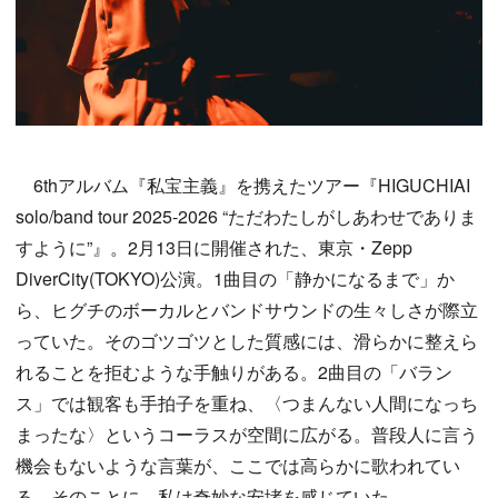
6thアルバム『私宝主義』を携えたツアー『HIGUCHIAI
solo/band tour 2025-2026 “ただわたしがしあわせでありま
すように”』。2月13日に開催された、東京・Zepp
DiverCity(TOKYO)公演。1曲目の「静かになるまで」か
ら、ヒグチのボーカルとバンドサウンドの生々しさが際立
っていた。そのゴツゴツとした質感には、滑らかに整えら
れることを拒むような手触りがある。2曲目の「バラン
ス」では観客も手拍子を重ね、〈つまんない人間になっち
まったな〉というコーラスが空間に広がる。普段人に言う
機会もないような言葉が、ここでは高らかに歌われてい
る。そのことに、私は奇妙な安堵を感じていた。