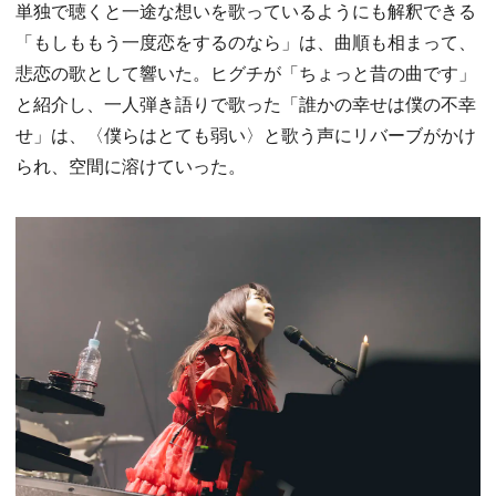
単独で聴くと一途な想いを歌っているようにも解釈できる
「もしももう一度恋をするのなら」は、曲順も相まって、
悲恋の歌として響いた。ヒグチが「ちょっと昔の曲です」
と紹介し、一人弾き語りで歌った「誰かの幸せは僕の不幸
せ」は、〈僕らはとても弱い〉と歌う声にリバーブがかけ
られ、空間に溶けていった。