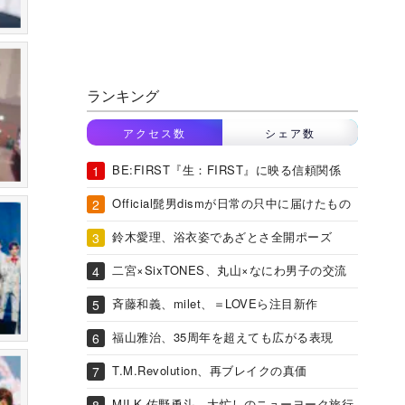
ランキング
アクセス数
シェア数
BE:FIRST『生：FIRST』に映る信頼関係
Official髭男dismが日常の只中に届けたもの
鈴木愛理、浴衣姿であざとさ全開ポーズ
二宮×SixTONES、丸山×なにわ男子の交流
斉藤和義、milet、＝LOVEら注目新作
福山雅治、35周年を超えても広がる表現
T.M.Revolution、再ブレイクの真価
M!LK 佐野勇斗、大忙しのニューヨーク旅行