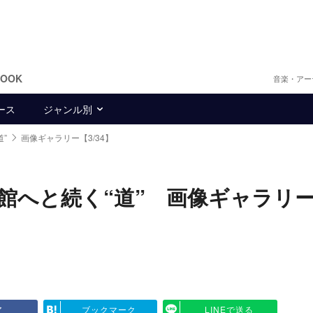
BOOK
音楽・アー
ース
ジャンル別
”
画像ギャラリー【3/34】
道館へと続く“道” 画像ギャラリ
ア
ブックマーク
LINEで送る