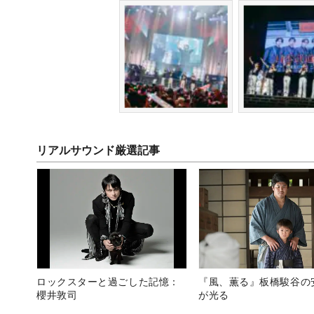
リアルサウンド厳選記事
ロックスターと過ごした記憶：
『風、薫る』板橋駿谷の
櫻井敦司
が光る