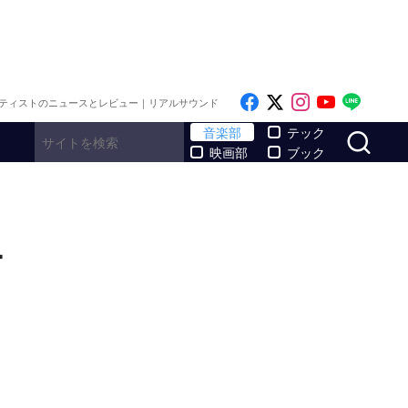
Like on Facebook
Follow on x
Follow on I
Follow o
Follo
ティストのニュースとレビュー｜リアルサウンド
サ
音楽部
テック
映画部
ブック
ー