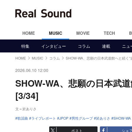
HOME
MUSIC
MOVIE
TECH
特集
インタビュー
コラム
連載
ニュ
HOME
MUSIC
コラム
SHOW-WA、悲願の日本武道館へと続く“道
2026.06.10 12:00
SHOW-WA、悲願の日本武
[3/34]
文＝於ありさ
歌謡曲
ライブレポート
JPOP
男性グループ
於ありさ
SHOW-WA
ポスト
シェ