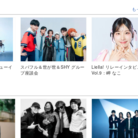
も
デビューイ
スパフル＆世が世＆SHY グルー
Liella! リレーインタ
プ座談会
Vol.9：岬 なこ