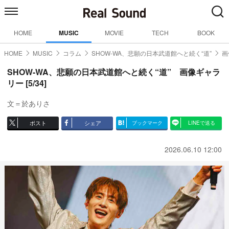
HOME
MUSIC
MOVIE
TECH
BOOK
HOME
MUSIC
コラム
SHOW-WA、悲願の日本武道館へと続く“道”
画
SHOW-WA、悲願の日本武道館へと続く“道” 画像ギャラ
リー [5/34]
文＝於ありさ
ポスト
シェア
ブックマーク
LINEで送る
2026.06.10 12:00