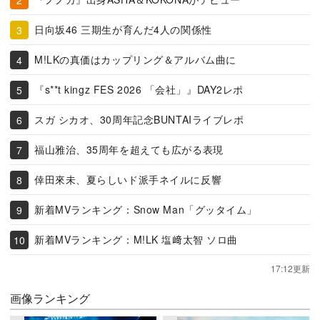
日向坂46 三期生が育んだ4人の関係性
M!LKの真価はカップリング＆アルバム曲に
『s**t kingz FES 2026 「会社」』DAY2レポ
スガ シカオ、30周年記念BUNTAIライブレポ
福山雅治、35周年を超えても広がる表現
倖田來未、夏らしいド派手ネイルに反響
新着MVランキング：Snow Man「グッタイム」
新着MVランキング：M!LK 塩﨑太智 ソロ曲
17:12更新
画像ランキング