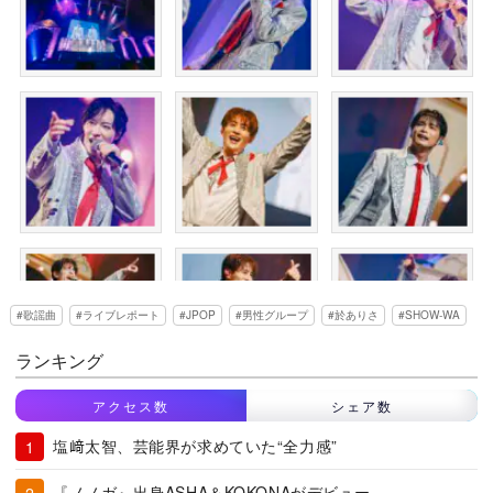
歌謡曲
ライブレポート
JPOP
男性グループ
於ありさ
SHOW-WA
ランキング
アクセス数
シェア数
塩﨑太智、芸能界が求めていた“全力感”
『ノノガ』出身ASHA＆KOKONAがデビュー