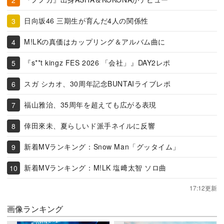
日向坂46 三期生が育んだ4人の関係性
M!LKの真価はカップリング＆アルバム曲に
『s**t kingz FES 2026 「会社」』DAY2レポ
スガ シカオ、30周年記念BUNTAIライブレポ
福山雅治、35周年を超えても広がる表現
倖田來未、夏らしいド派手ネイルに反響
新着MVランキング：Snow Man「グッタイム」
新着MVランキング：M!LK 塩﨑太智 ソロ曲
17:12更新
画像ランキング