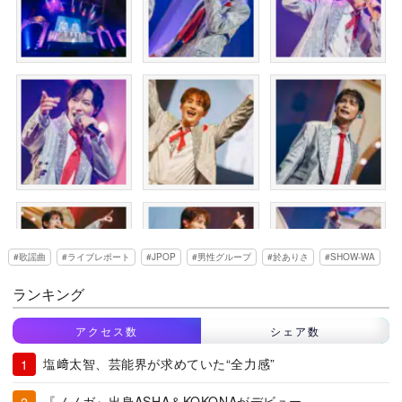
歌謡曲
ライブレポート
JPOP
男性グループ
於ありさ
SHOW-WA
ランキング
アクセス数
シェア数
塩﨑太智、芸能界が求めていた“全力感”
『ノノガ』出身ASHA＆KOKONAがデビュー