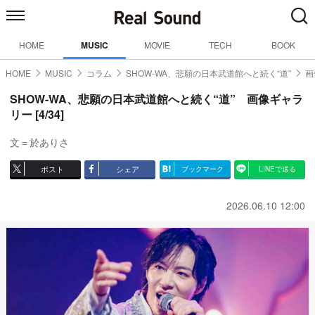
HOME
MUSIC
MOVIE
TECH
BOOK
HOME
MUSIC
コラム
SHOW-WA、悲願の日本武道館へと続く“道”
画
SHOW-WA、悲願の日本武道館へと続く“道” 画像ギャラ
リー [4/34]
文＝於ありさ
ポスト
シェア
ブックマーク
LINEで送る
2026.06.10 12:00