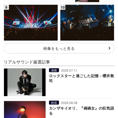
画像をもっと見る
リアルサウンド厳選記事
2026.07.11
連載
ロックスターと過ごした記憶：櫻井敦
司
2026.08.08
映画
カンザキイオリ、『禍禍女』の狂気語
る