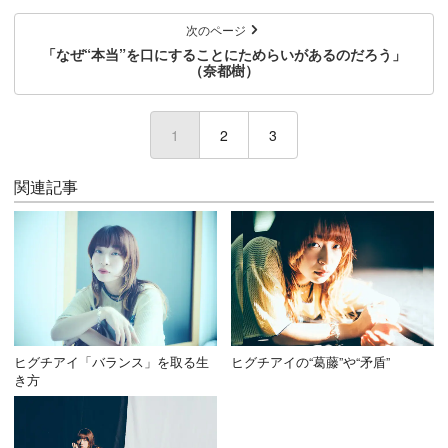
次のページ
「なぜ“本当”を口にすることにためらいがあるのだろう」
（奈都樹）
1
(current)
2
3
関連記事
ヒグチアイ「バランス」を取る生
ヒグチアイの“葛藤”や“矛盾”
き方