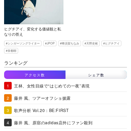
ヒグチアイ、変化する価値観と私
なりの答え
シンガーソングライター
JPOP
蜂須賀ちなみ
天野史彬
ヒグチアイ
奈都樹
ランキング
アクセス数
シェア数
王林、女性目線で“はじめての一夜”表現
藤井 風、ツアーオフショ披露
歌声分析 Vol.20：BE:FIRST
藤井 風、原宿のadidas店外にファン殺到