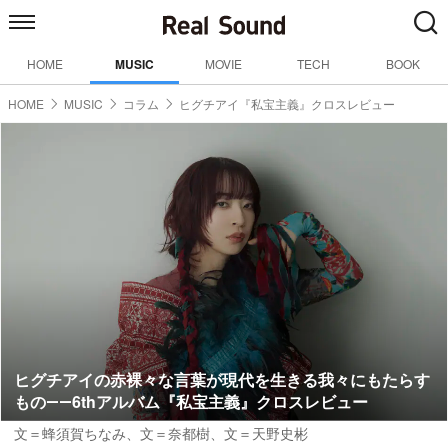
HOME
MUSIC
MOVIE
TECH
BOOK
HOME
MUSIC
コラム
ヒグチアイ『私宝主義』クロスレビュー
ヒグチアイの赤裸々な言葉が現代を生きる我々にもたらす
もの――6thアルバム『私宝主義』クロスレビュー
文＝蜂須賀ちなみ
、
文＝奈都樹
、
文＝天野史彬