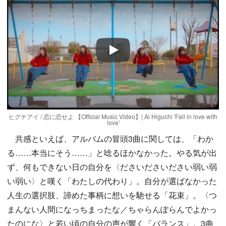
Play
ヒグチアイ / 恋に恋せよ 【Official Music Video】| Ai Higuchi 'Fall in love with
love'
共感といえば、アルバムの冒頭3曲に関しては、「わか
る……本当にそう……」と唸るほかなかった。やる気が出
ず、何もできない日の自分を〈ださいださいださい弱い弱
い弱い〉と嘆く「わたしの代わり」。自分が選ばなかった
人生の選択肢、諦めた事柄に想いを馳せる「花束」。〈つ
まんない人間になっちまったな／ちゃらんぽらんでよかっ
たのにな〉と若い頃の自分の声が響く「バランス」。3曲