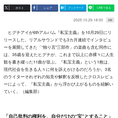
ポスト
シェア
ブックマーク
LINEで送る
2025.10.29 18:00
PR
ヒグチアイが6thアルバム『私宝主義』を10月29日にリ
リースした。リアルサウンドでも3カ月連続でインタビュ
ーを展開してきた「“独り言”三部作」の楽曲も含む同作に
は、35歳を迎えたヒグチが、これまで以上に赤裸々に人生
観を書き綴った11曲が並ぶ。『私宝主義』という1枚は、
現代社会を生きる人々に何を訴えかけるのだろうか。3名
のライターそれぞれの知見や解釈を反映したクロスレビュ
ーによって、『私宝主義』から浮かび上がるものを紐解い
ていく。（編集部）
「自己批判の権利を、自分だけの“宝”とすること」