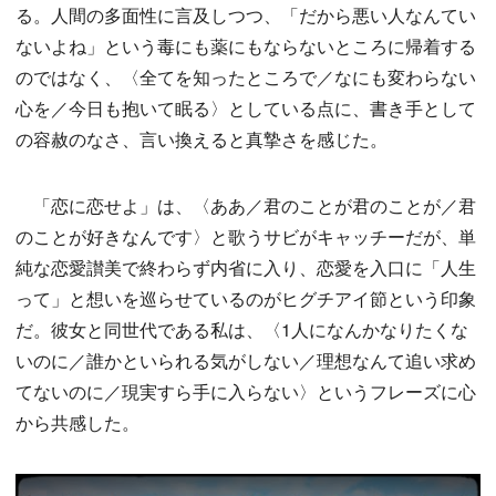
る。人間の多面性に言及しつつ、「だから悪い人なんてい
ないよね」という毒にも薬にもならないところに帰着する
のではなく、〈全てを知ったところで／なにも変わらない
心を／今日も抱いて眠る〉としている点に、書き手として
の容赦のなさ、言い換えると真摯さを感じた。
「恋に恋せよ」は、〈ああ／君のことが君のことが／君
のことが好きなんです〉と歌うサビがキャッチーだが、単
純な恋愛讃美で終わらず内省に入り、恋愛を入口に「人生
って」と想いを巡らせているのがヒグチアイ節という印象
だ。彼女と同世代である私は、〈1人になんかなりたくな
いのに／誰かといられる気がしない／理想なんて追い求め
てないのに／現実すら手に入らない〉というフレーズに心
から共感した。