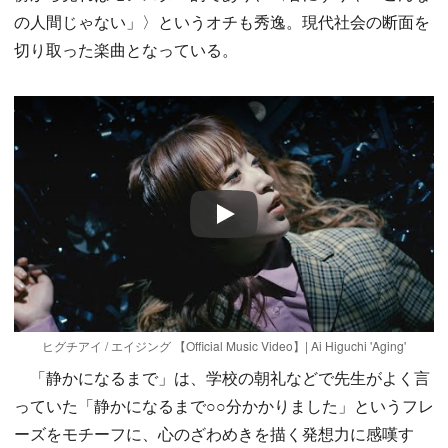
の人間じゃない」〉というオチも秀逸。現代社会の断面を
切り取った楽曲となっている。
Play
ヒグチアイ / エイジング 【Official Music Video】| Ai Higuchi 'Aging'
「静かになるまで」は、学校の朝礼などで先生がよく言
っていた「静かになるまで○○分かかりました」というフレ
ーズをモチーフに、心のざわめきを描く発想力に感嘆す