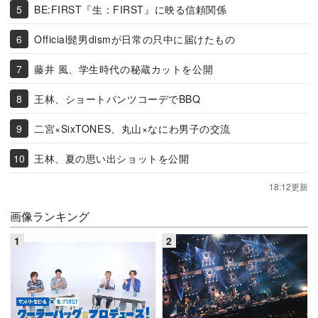
BE:FIRST『生：FIRST』に映る信頼関係
Official髭男dismが日常の只中に届けたもの
藤井 風、学生時代の秘蔵カットを公開
王林、ショートパンツコーデでBBQ
二宮×SixTONES、丸山×なにわ男子の交流
王林、夏の思い出ショットを公開
18:12更新
画像ランキング