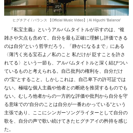
ヒグチアイ / バランス 【Official Music Video】| Ai Higuchi 'Balance'
『私宝主義』というアルバムタイトルが示すのは、“複
雑さや欠点も含めて、自分を最も正確に理解し評価できる
のは自分”という哲学だろう。「静かになるまで」にある
〈薄汚く光る宝石よ／私のこと 私だけが 貶すことを許さ
れてる〉という一節も、アルバムタイトルと深く結びつい
ているものと考えられる。自己批判の権利を、自分だけ
の“宝”とすること。しかしこれは、自己卑下の許可証では
ない。極端な個人主義や他者との断絶を推奨するものでも
ない。むしろ他者からの一方的な評価や批判から自分を守
る意味での“自分のことは自分が一番わかっている”という
主張であり、ここにシンガーソングライターとして自分の
歌を、自分の声で歌い続けてきたヒグチアイの矜持を感じ
た。