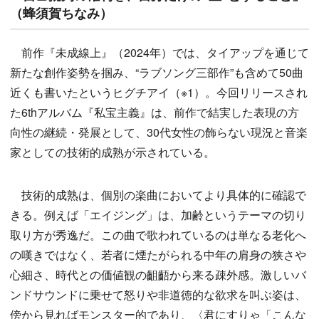
（蜂須賀ちなみ）
前作『未成線上』（2024年）では、タイアップを通じて
新たな創作姿勢を掴み、“ラブソング三部作”も含めて50曲
近くも書いたというヒグチアイ（※1）。今回リリースされ
た6thアルバム『私宝主義』は、前作で結実した表現の方
向性の継続・発展として、30代女性の飾らない現況と音楽
家としての技術的成熟が示されている。
技術的成熟は、個別の楽曲においてより具体的に確認で
きる。例えば「エイジング」は、加齢というテーマの切り
取り方が秀逸だ。この曲で歌われているのは単なる老化へ
の嘆きではなく、若者に煙たがられる中年の肩身の狭さや
心細さ、時代との価値観の齟齬から来る疎外感。激しいバ
ンドサウンドに乗せて怒りや非道徳的な欲求を叫ぶ姿は、
傍から見ればモンスター的であり、〈君にすりゃ「こんな