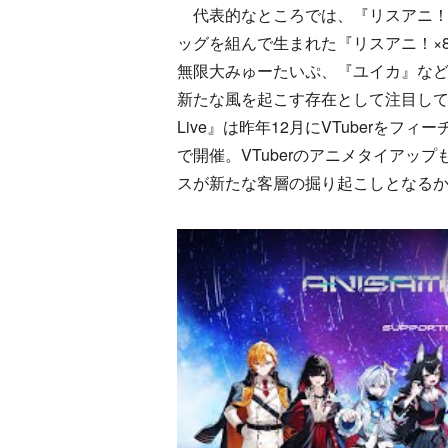
代表的なところでは、『リスアニ！LIVE
ッグを組んで生まれた『リスアニ！×802
無限大みゅーたいぷ、『ユイカ』な
新たな風を起こす存在として注目しておき
Live』は昨年12月にVTuberをフィ
で開催。VTuberのアニメタイアップ
スが新たな客層の掘り起こしとなる