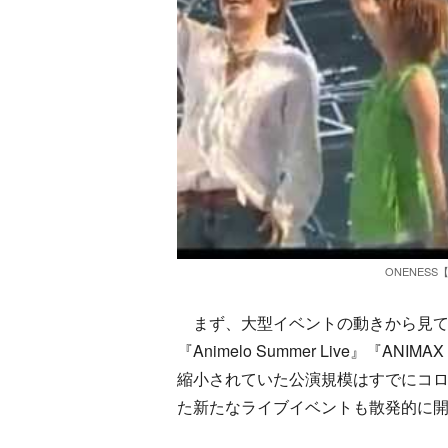
ONENESS【An
まず、大型イベントの動きから見てい
『Animelo Summer Live』『A
縮小されていた公演規模はすでにコ
た新たなライブイベントも散発的に