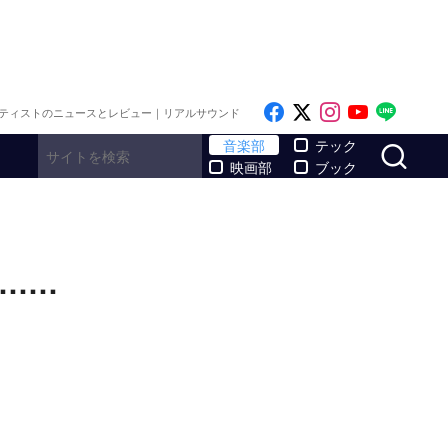
Like on Facebook
Follow on x
Follow on I
Follow o
Follo
ティストのニュースとレビュー｜リアルサウンド
サ
音楽部
テック
映画部
ブック
……