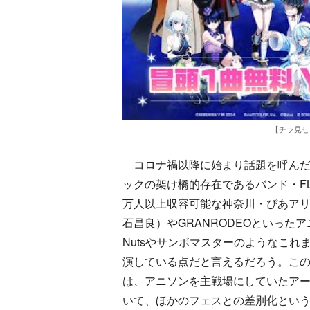
【チラ見せ】
コロナ禍以降に始まり話題を呼んだ、『F
ックの架け橋的存在であるバンド・FL
万人以上収容可能な神奈川・ぴあアリ
石昌良）やGRANRODEOといった
Nutsやサンボマスターのようなこ
演している点だと言えるだろう。こ
は、アニソンを主戦場にしていたア
いて、ほかのフェスとの差別化とい