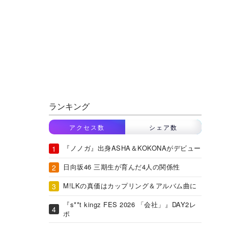
ランキング
アクセス数
シェア数
『ノノガ』出身ASHA＆KOKONAがデビュー
日向坂46 三期生が育んだ4人の関係性
M!LKの真価はカップリング＆アルバム曲に
『s**t kingz FES 2026 「会社」』DAY2レ
ポ