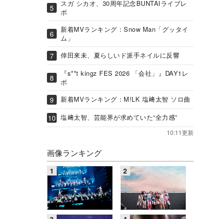
スガ シカオ、30周年記念BUNTAIライブレ
ポ
新着MVランキング：Snow Man「グッタイ
ム」
倖田來未、夏らしいド派手ネイルに反響
『s**t kingz FES 2026 「会社」』DAY1レ
ポ
新着MVランキング：M!LK 塩﨑太智 ソロ曲
塩﨑太智、芸能界が求めていた“全力感”
10:11更新
画像ランキング