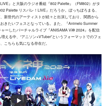
』と大阪のラジオ番組『802 Palette』（FM802）がタ
 Palette リスパレ！LIVE』だろうか。ぼっちぼろまる、
ど、新世代のアーティストが続々と出演しており、関西から
たいフェスとなっている。また、『Animelo Summer
ーチャーしたバーチャルライブ『ANISAMA V神 2024』を配信
も増える中、“アニソン×VTuber”というフォーマットでのフェ
か、こちらも気になる存在だ。
Play