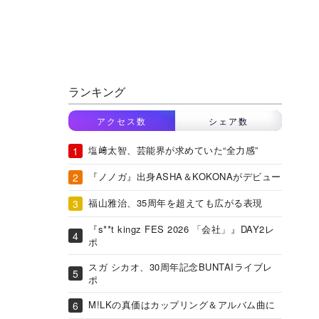
ランキング
アクセス数
シェア数
塩﨑太智、芸能界が求めていた“全力感”
『ノノガ』出身ASHA＆KOKONAがデビュー
福山雅治、35周年を超えても広がる表現
『s**t kingz FES 2026 「会社」』DAY2レ
ポ
スガ シカオ、30周年記念BUNTAIライブレ
ポ
M!LKの真価はカップリング＆アルバム曲に