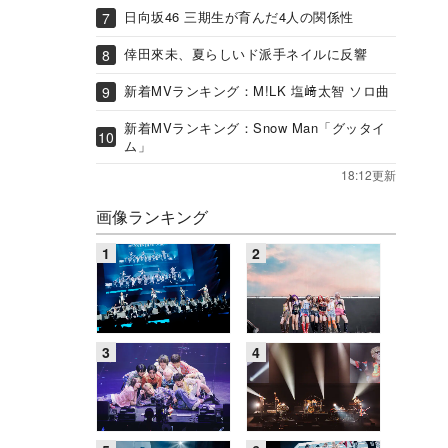
日向坂46 三期生が育んだ4人の関係性
倖田來未、夏らしいド派手ネイルに反響
新着MVランキング：M!LK 塩﨑太智 ソロ曲
新着MVランキング：Snow Man「グッタイ
ム」
18:12更新
画像ランキング