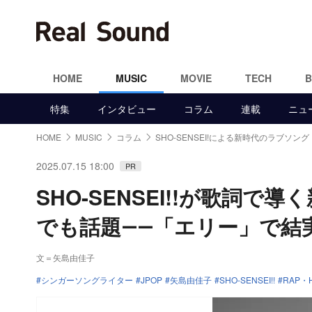
HOME
MUSIC
MOVIE
TECH
特集
インタビュー
コラム
連載
ニュ
HOME
MUSIC
コラム
SHO-SENSEI!による新時代のラブソング
2025.07.15 18:00
PR
SHO-SENSEI!!が歌詞
でも話題――「エリー」で結
文＝矢島由佳子
シンガーソングライター
JPOP
矢島由佳子
SHO-SENSEI!!
RAP・