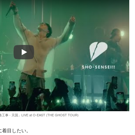
Play
路工事 - 天国」LIVE at O-EAST (THE GHOST TOUR)
”に着目したい。