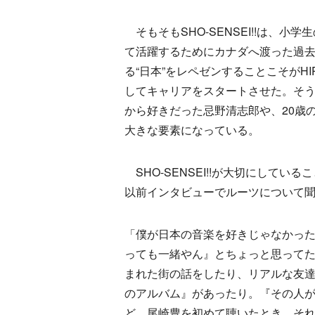
そもそもSHO-SENSEI!!は、小
て活躍するためにカナダへ渡った過
る“日本”をレペゼンすることこそがHIP
してキャリアをスタートさせた。そうし
から好きだった忌野清志郎や、20歳の頃
大きな要素になっている。
SHO-SENSEI!!が大切にしてい
以前インタビューでルーツについて
「僕が日本の音楽を好きじゃなかっ
っても一緒やん』とちょっと思ってた
まれた街の話をしたり、リアルな友
のアルバム』があったり。『その人
ど、尾崎豊を初めて聴いたとき、それ