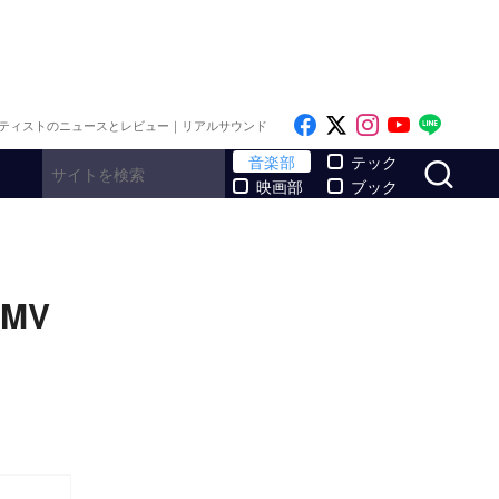
Like on Facebook
Follow on x
Follow on I
Follow o
Follo
ティストのニュースとレビュー｜リアルサウンド
サ
音楽部
テック
映画部
ブック
MV