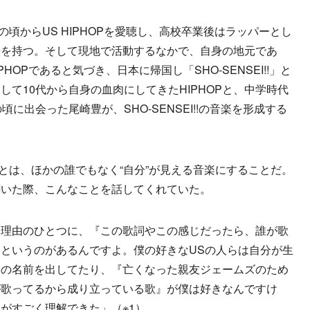
学生の頃からUS HIPHOPを愛聴し、高校卒業後はラッパーとし
去を持つ。そして現地で活動するなかで、自身の地元であ
HOPであると気づき、日本に帰国し「SHO-SENSEI!!」と
て10代から自身の血肉にしてきたHIPHOPと、中学時代
に出会った尾崎豊が、SHO-SENSEI!!の音楽を形成する
ることは、ほかの誰でもなく“自分”が見える音楽にすることだ。
聞いた際、こんなことを話してくれていた。
た理由のひとつに、『この歌詞やこの感じだったら、誰が歌
というのがあるんですよ。僕の好きなUSの人らは自分が生
達の名前を出してたり、『亡くなった親友ジェームズのため
が歌ってるから成り立っている歌』が僕は好きなんですけ
がすごく理解できた」（※1）