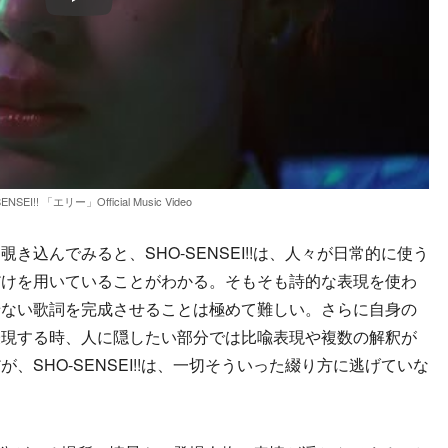
Play
ENSEI!! 「エリー」Official Music Video
込んでみると、SHO-SENSEI!!は、人々が日常的に使う
だけを用いていることがわかる。そもそも詩的な表現を使わ
せない歌詞を完成させることは極めて難しい。さらに自身の
表現する時、人に隠したい部分では比喩表現や複数の解釈が
、SHO-SENSEI!!は、一切そういった綴り方に逃げていな