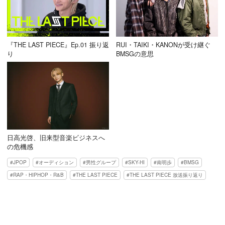
『THE LAST PIECE』Ep.01 振り返
RUI・TAIKI・KANONが受け継ぐ
り
BMSGの意思
日高光啓、旧来型音楽ビジネスへ
の危機感
JPOP
オーディション
男性グループ
SKY-HI
南明歩
BMSG
RAP・HIPHOP・R&B
THE LAST PIECE
THE LAST PIECE 放送振り返り