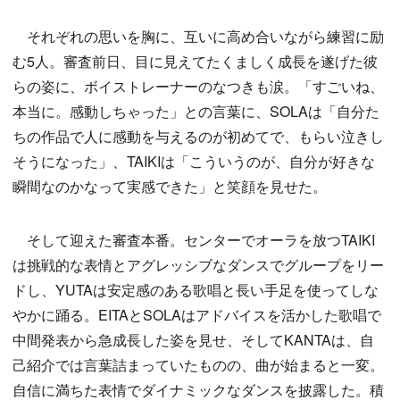
それぞれの思いを胸に、互いに高め合いながら練習に励
む5人。審査前日、目に見えてたくましく成長を遂げた彼
らの姿に、ボイストレーナーのなつきも涙。「すごいね、
本当に。感動しちゃった」との言葉に、SOLAは「自分た
ちの作品で人に感動を与えるのが初めてで、もらい泣きし
そうになった」、TAIKIは「こういうのが、自分が好きな
瞬間なのかなって実感できた」と笑顔を見せた。
そして迎えた審査本番。センターでオーラを放つTAIKI
は挑戦的な表情とアグレッシブなダンスでグループをリー
ドし、YUTAは安定感のある歌唱と長い手足を使ってしな
やかに踊る。EITAとSOLAはアドバイスを活かした歌唱で
中間発表から急成長した姿を見せ、そしてKANTAは、自
己紹介では言葉詰まっていたものの、曲が始まると一変。
自信に満ちた表情でダイナミックなダンスを披露した。積