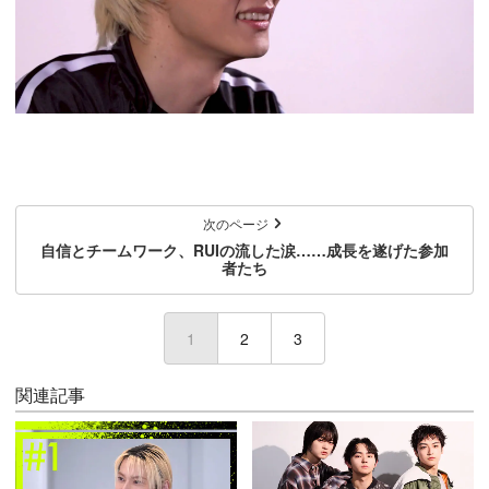
次のページ
自信とチームワーク、RUIの流した涙……成長を遂げた参加
者たち
1
(current)
2
3
関連記事