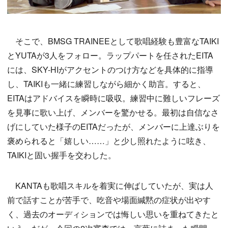
そこで、BMSG TRAINEEとして歌唱経験も豊富なTAIKI
とYUTAが3人をフォロー。ラップパートを任されたEITA
には、SKY-HIがアクセントのつけ方などを具体的に指導
し、TAIKIも一緒に練習しながら細かく助言。すると、
EITAはアドバイスを瞬時に吸収。練習中に難しいフレーズ
を見事に歌い上げ、メンバーを驚かせる。最初は自信なさ
げにしていた様子のEITAだったが、メンバーに上達ぶりを
褒められると「嬉しい……」と少し照れたように呟き、
TAIKIと固い握手を交わした。
KANTAも歌唱スキルを着実に伸ばしていたが、実は人
前で話すことが苦手で、吃音や場面緘黙の症状が出やす
く、過去のオーディションでは悔しい思いを重ねてきたと