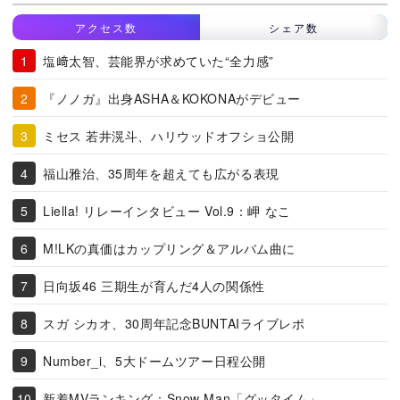
アクセス数
シェア数
塩﨑太智、芸能界が求めていた“全力感”
『ノノガ』出身ASHA＆KOKONAがデビュー
ミセス 若井滉斗、ハリウッドオフショ公開
福山雅治、35周年を超えても広がる表現
Liella! リレーインタビュー Vol.9：岬 なこ
M!LKの真価はカップリング＆アルバム曲に
日向坂46 三期生が育んだ4人の関係性
スガ シカオ、30周年記念BUNTAIライブレポ
Number_i、5大ドームツアー日程公開
新着MVランキング：Snow Man「グッタイム」