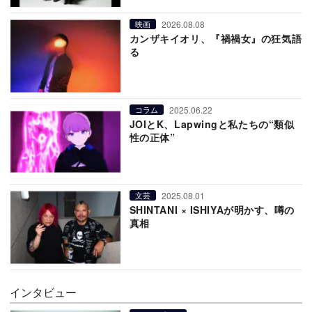
2026.08.08
映画
カンザキイオリ、『禍禍女』の狂気語
る
2025.06.22
コラム
JOIとK、Lapwingと私たちの“類似
性の正体”
2025.08.01
文芸
SHINTANI × ISHIYAが明かす、噂の
真相
インタビュー