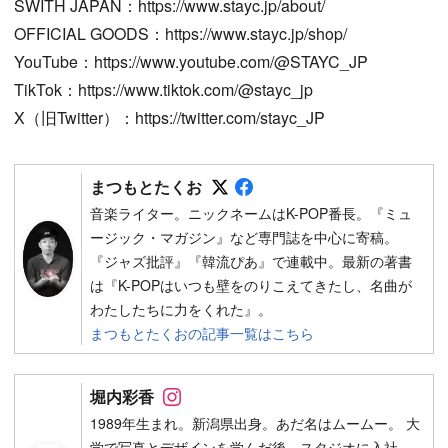
SWITH JAPAN：https://www.stayc.jp/about/
OFFICIAL GOODS：https://www.stayc.jp/shop/
YouTube：https://www.youtube.com/@STAYC_JP
TikTok：https://www.tiktok.com/@stayc_jp
X（旧Twitter）：https://twitter.com/stayc_JP
Follow on SNS
Follow on SNS
まつもとたくお
音楽ライター。ニックネームはK-POP番長。『ミュ
ージック・マガジン』など専門誌を中心に寄稿。
『ジャズ批評』『韓流ぴあ』で連載中。最新の著書
は『K-POPはいつも壁をのりこえてきたし、名曲が
わたしたちに力をくれた』。
まつもとたくおの記事一覧はこちら
Follow on SNS
堀内彩香
1989年生まれ。新潟県出身。あだ名はムームー。 大
学で写真とデザインを学んだ後、スタジオに入社。