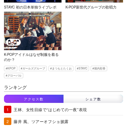
STAYC 初の日本単独ライブレポ
K-POP新世代グループの歌唱力
K-POPアイドルはなぜ制服を着る
のか？
KPOP
ガールズグループ
まつもとたくお
STAYC
堀内彩香
グローバル
ランキング
アクセス数
シェア数
王林、女性目線で“はじめての一夜”表現
藤井 風、ツアーオフショ披露