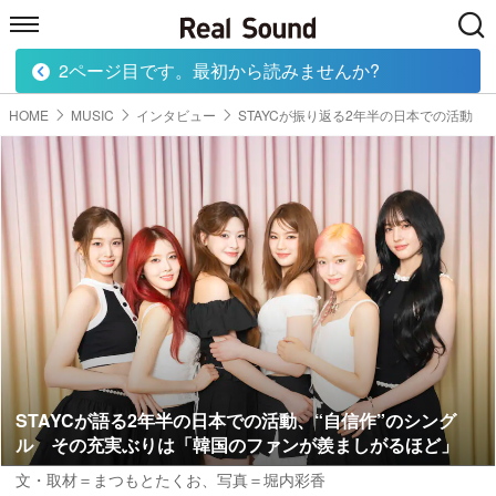
2ページ目です。最初から読みませんか?
HOME
MUSIC
MOVIE
TECH
BOOK
HOME
MUSIC
インタビュー
STAYCが振り返る2年半の日本での活動
STAYCが語る2年半の日本での活動、“自信作”のシング
ル その充実ぶりは「韓国のファンが羨ましがるほど」
文・取材＝まつもとたくお
、
写真＝堀内彩香