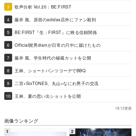
歌声分析 Vol.20：BE:FIRST
藤井 風、原宿のadidas店外にファン殺到
BE:FIRST『生：FIRST』に映る信頼関係
Official髭男dismが日常の只中に届けたもの
藤井 風、学生時代の秘蔵カットを公開
王林、ショートパンツコーデでBBQ
二宮×SixTONES、丸山×なにわ男子の交流
王林、夏の思い出ショットを公開
18:12更新
画像ランキング