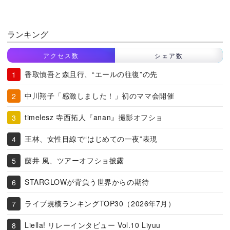
ランキング
アクセス数
シェア数
香取慎吾と森且行、“エールの往復”の先
中川翔子「感激しました！」初のママ会開催
timelesz 寺西拓人『anan』撮影オフショ
王林、女性目線で“はじめての一夜”表現
藤井 風、ツアーオフショ披露
STARGLOWが背負う世界からの期待
ライブ規模ランキングTOP30（2026年7月）
Liella! リレーインタビュー Vol.10 Liyuu