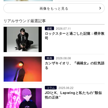
画像をもっと見る
リアルサウンド厳選記事
2026.07.11
連載
ロックスターと過ごした記憶：櫻井敦
司
2026.08.08
映画
カンザキイオリ、『禍禍女』の狂気語
る
2025.06.22
コラム
JOIとK、Lapwingと私たちの“類似
性の正体”