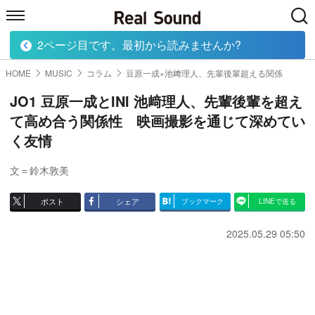
2ページ目です。最初から読みませんか?
HOME
MUSIC
MOVIE
TECH
BOOK
HOME
MUSIC
コラム
豆原一成×池﨑理人、先輩後輩超える関係
JO1 豆原一成とINI 池﨑理人、先輩後輩を超え
て高め合う関係性 映画撮影を通じて深めてい
く友情
文＝鈴木敦美
ポスト
シェア
ブックマーク
LINEで送る
2025.05.29 05:50