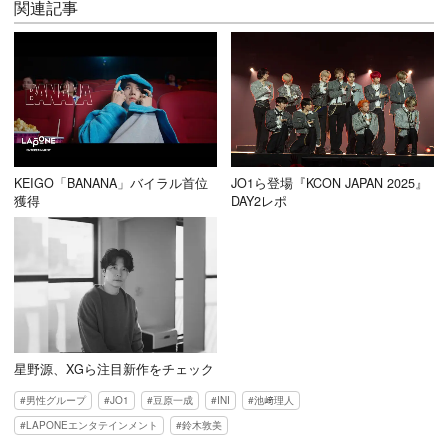
関連記事
KEIGO「BANANA」バイラル首位
JO1ら登場『KCON JAPAN 2025』
獲得
DAY2レポ
星野源、XGら注目新作をチェック
男性グループ
JO1
豆原一成
INI
池﨑理人
LAPONEエンタテインメント
鈴木敦美