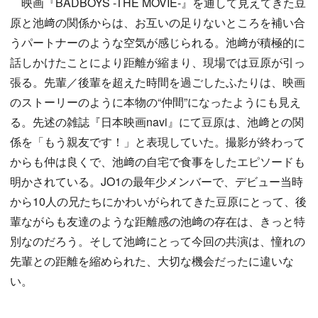
映画『BADBOYS -THE MOVIE-』を通して見えてきた豆
原と池﨑の関係からは、お互いの足りないところを補い合
うパートナーのような空気が感じられる。池﨑が積極的に
話しかけたことにより距離が縮まり、現場では豆原が引っ
張る。先輩／後輩を超えた時間を過ごしたふたりは、映画
のストーリーのように本物の“仲間”になったようにも見え
る。先述の雑誌『日本映画navi』にて豆原は、池﨑との関
係を「もう親友です！」と表現していた。撮影が終わって
からも仲は良くで、池﨑の自宅で食事をしたエピソードも
明かされている。JO1の最年少メンバーで、デビュー当時
から10人の兄たちにかわいがられてきた豆原にとって、後
輩ながらも友達のような距離感の池﨑の存在は、きっと特
別なのだろう。そして池﨑にとって今回の共演は、憧れの
先輩との距離を縮められた、大切な機会だったに違いな
い。