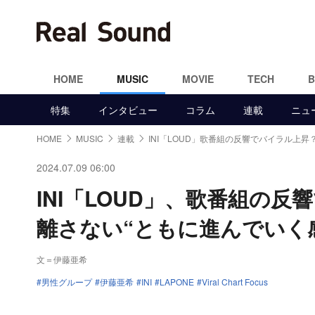
HOME
MUSIC
MOVIE
TECH
特集
インタビュー
コラム
連載
ニュ
HOME
MUSIC
連載
INI「LOUD」歌番組の反響でバイラル上昇
2024.07.09 06:00
INI「LOUD」、歌番組の
離さない“ともに進んでいく
文＝伊藤亜希
男性グループ
伊藤亜希
INI
LAPONE
Viral Chart Focus