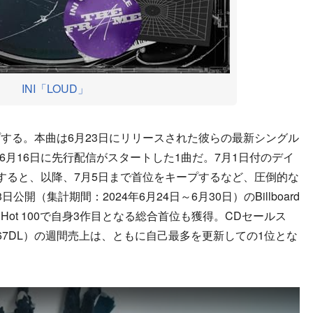
INI「LOUD」
プする。本曲は6月23日にリリースされた彼らの最新シングル
、6月16日に先行配信がスタートした1曲だ。7月1日付のデイ
すると、以降、7月5日まで首位をキープするなど、圧倒的な
開（集計期間：2024年6月24日～6月30日）のBillboard
N Hot 100で自身3作目となる総合首位も獲得。CDセールス
8,867DL）の週間売上は、ともに自己最多を更新しての1位とな