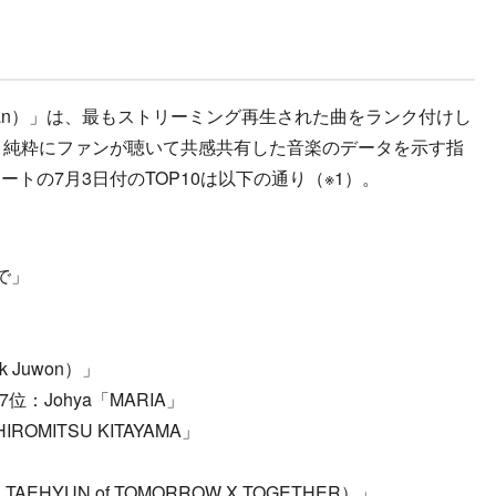
ongs（Japan）」は、最もストリーミング再生された曲をランク付けし
とは異なり、純粋にファンが聴いて共感共有した音楽のデータを示す指
トの7月3日付のTOP10は以下の通り（※1）。
で」
ark Juwon）」
ne」7位：Johya「MARIA」
IROMITSU KITAYAMA」
. TAEHYUN of TOMORROW X TOGETHER）」