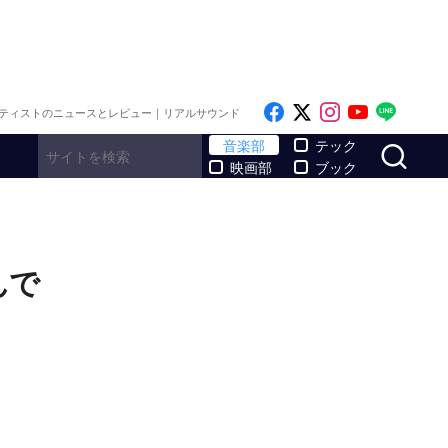
Like on Facebook
Follow on x
Follow on I
Follow o
Follo
ティストのニュースとレビュー｜リアルサウンド
サ
音楽部
テック
映画部
ブック
んで