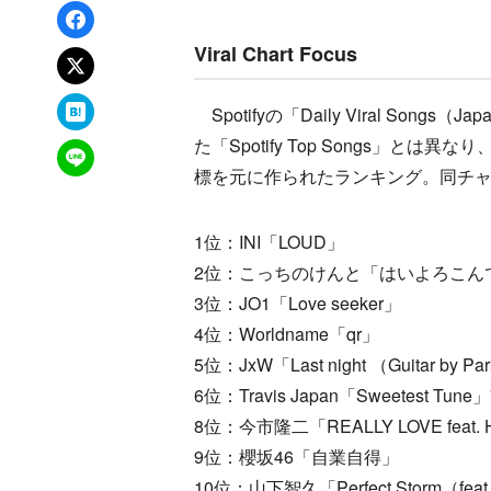
Facebookでシェア
Viral Chart Focus
xでポスト
はてなブックマーク
Spotifyの「Daily Viral S
た「Spotify Top Songs」
LINEで送る
標を元に作られたランキング。同チャー
1位：INI「LOUD」
2位：こっちのけんと「はいよろこん
3位：JO1「Love seeker」
4位：Worldname「qr」
5位：JxW「Last night （Guitar by P
6位：Travis Japan「Sweetest Tu
8位：今市隆二「REALLY LOVE feat. H
9位：櫻坂46「自業自得」
10位：山下智久「Perfect Storm（feat