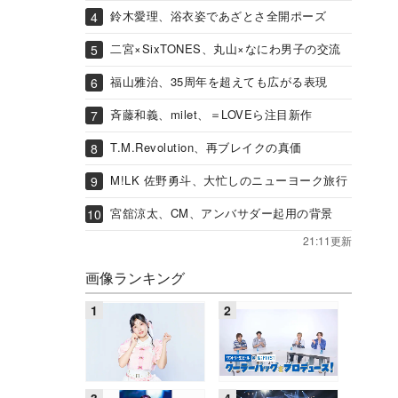
鈴木愛理、浴衣姿であざとさ全開ポーズ
二宮×SixTONES、丸山×なにわ男子の交流
福山雅治、35周年を超えても広がる表現
斉藤和義、milet、＝LOVEら注目新作
T.M.Revolution、再ブレイクの真価
M!LK 佐野勇斗、大忙しのニューヨーク旅行
宮舘涼太、CM、アンバサダー起用の背景
21:11更新
画像ランキング