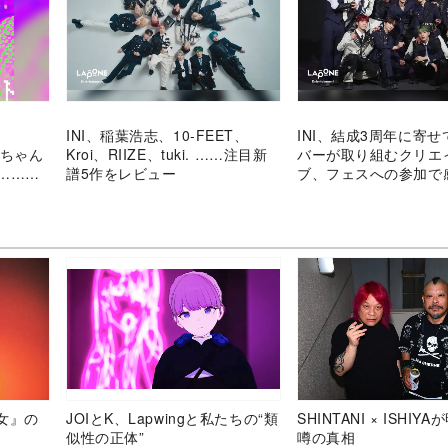
INI、稲葉浩志、10-FEET、
INI、結成3周年に寄
s、ちゃん
Kroi、RIIZE、tuki. ……注目新
バーが取り組むクリエ
s……注
譜5作をレビュー
ブ、フェスへの参加で
長
女』の
JOIとK、Lapwingと私たちの“類
SHINTANI × ISHIY
似性の正体”
噂の真相