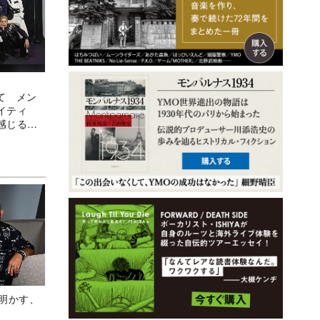
せて メン
イティ
感じる成
Aが明かす、