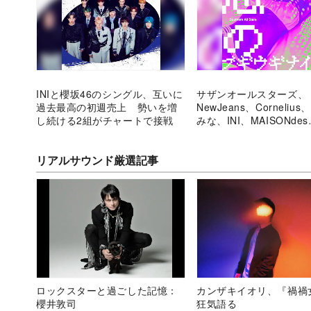
INIと櫻坂46のシングル、互いに
サザンオールスターズ、
過去最高の初週売上 勢いを増
NewJeans、Corneliu
し続ける2組がチャートで接戦
みな、INI、MAISONde
目新譜5作をレビュー
リアルサウンド厳選記事
ロックスターと過ごした記憶：
カンザキイオリ、『禍禍
櫻井敦司
狂気語る