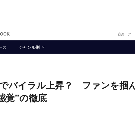
BOOK
音楽・アー
ース
ジャンル別
？
反響でバイラル上昇？ ファンを掴
感覚”の徹底