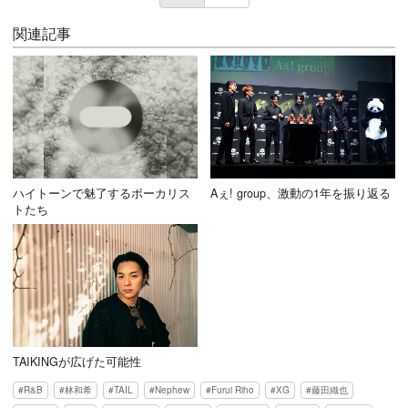
関連記事
ハイトーンで魅了するボーカリス
Aぇ! group、激動の1年を振り返る
トたち
TAIKINGが広げた可能性
R&B
林和希
TAIL
Nephew
Furui Riho
XG
藤田織也