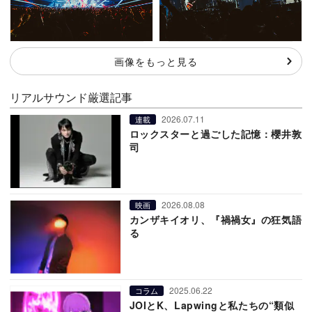
画像をもっと見る
リアルサウンド厳選記事
2026.07.11
連載
ロックスターと過ごした記憶：櫻井敦
司
2026.08.08
映画
カンザキイオリ、『禍禍女』の狂気語
る
2025.06.22
コラム
JOIとK、Lapwingと私たちの“類似