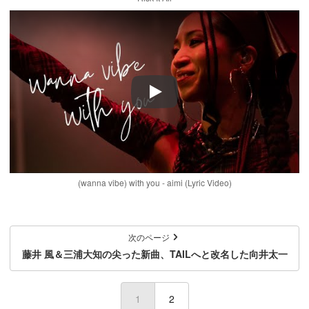
Play
(wanna vibe) with you - aimi (Lyric Video)
次のページ
藤井 風＆三浦大知の尖った新曲、TAILへと改名した向井太一
1
(current)
2