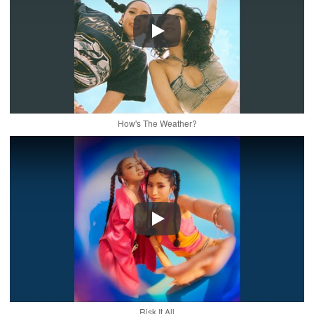
Play
How's The Weather?
Play
Risk It All