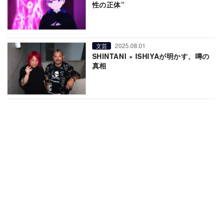
性の正体”
2025.08.01
文芸
SHINTANI × ISHIYAが明かす、噂の
真相