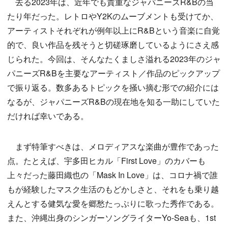
去る2023年は、近年でも貴重なジャパニーズR&Bの当
たり年だった。レトロやY2Kのムーブメントも受けてか、
アーティストそれぞれが例年以上にR&Bという音楽に自覚
的で、良い作品を残そうと切磋琢磨しているようにさえ感
じられた。今回は、そんなたくましさ溢れる2023年のジャ
パニーズR&Bを主要なアーティスト／作品のピックアップ
で振り返る。数多あるトピックを掻い摘む形での紹介には
なるが、ジャパニーズR&Bの現在地を知る一助にしていた
だければ幸いである。
まず特筆すべきは、メロディアスな楽曲が豊作であった
点。たとえば、宇多田ヒカル「First Love」のカバーも
上々だった藤田織也の「Mask In Love」は、コロナ禍で誰
もが経験したマスク生活のもどかしさと、それをも乗り越
えんとする健気な愛を郷愁たっぷりに歌った秀作である。
また、沖縄出身のシンガーソングライターYo-Seaも、1st