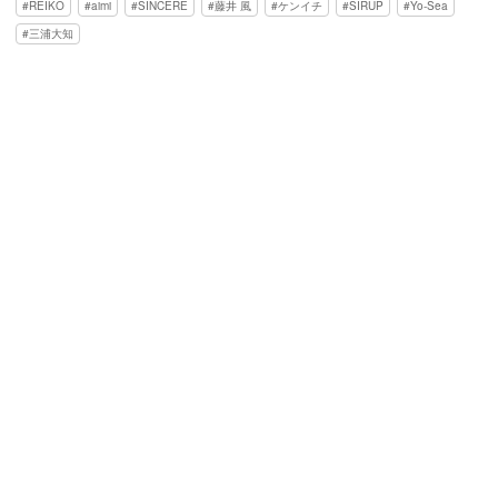
REIKO
aimi
SINCERE
藤井 風
ケンイチ
SIRUP
Yo-Sea
三浦大知