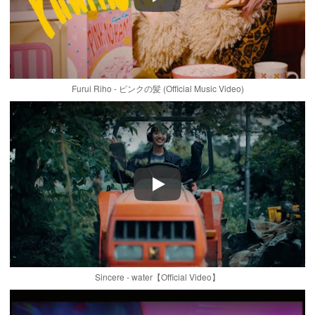
Play
Furui Riho - ピンクの髪 (Official Music Video)
Play
Sincere - water【Official Video】