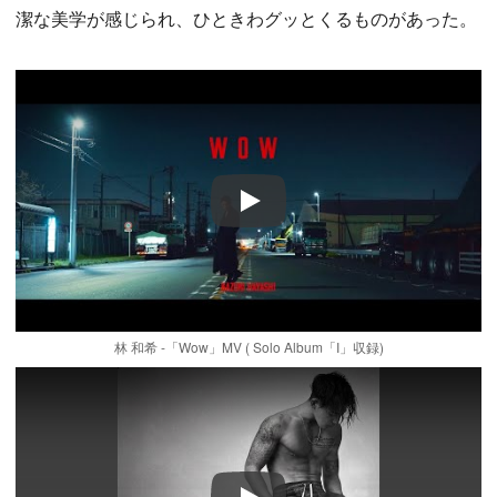
潔な美学が感じられ、ひときわグッとくるものがあった。
Play
林 和希 -「Wow」MV ( Solo Album「I」収録)