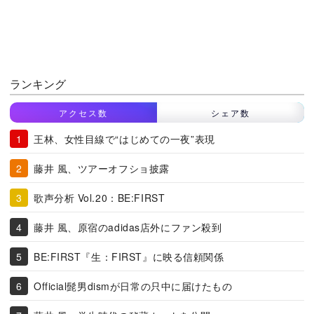
ランキング
アクセス数
シェア数
王林、女性目線で“はじめての一夜”表現
藤井 風、ツアーオフショ披露
歌声分析 Vol.20：BE:FIRST
藤井 風、原宿のadidas店外にファン殺到
BE:FIRST『生：FIRST』に映る信頼関係
Official髭男dismが日常の只中に届けたもの