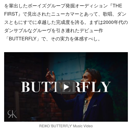
を輩出したボーイズグループ発掘オーディション『THE
FIRST』で見出されたニューカマーとあって、歌唱、ダン
スともにすでに卓越した完成度を誇る。まずは2000年代の
ダンサブルなグルーヴを引き連れたデビュー作
「BUTTERFLY」で、その実力を体感すべし。
Play
REIKO 'BUTTERFLY' Music Video