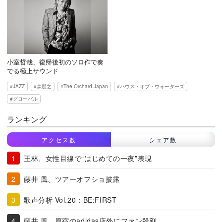
小室哲哉、復帰後初のソロ作で奏
でる極上サウンド
JAZZ
森朋之
The Orchard Japan
ハウス・オブ・ウォーターズ
グローバル
ランキング
アクセス数
シェア数
王林、女性目線で“はじめての一夜”表現
藤井 風、ツアーオフショ披露
歌声分析 Vol.20：BE:FIRST
藤井 風、原宿のadidas店外にファン殺到