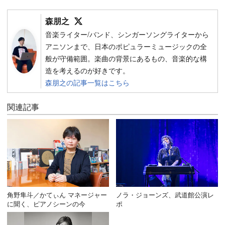
Follow on SNS
森朋之
音楽ライター/バンド、シンガーソングライターから
アニソンまで、日本のポピュラーミュージックの全
般が守備範囲。楽曲の背景にあるもの、音楽的な構
造を考えるのが好きです。
森朋之の記事一覧はこちら
関連記事
角野隼斗／かてぃん マネージャー
ノラ・ジョーンズ、武道館公演レ
に聞く、ピアノシーンの今
ポ