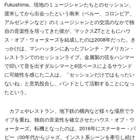
Fukushima。現地のミュージシャンたちとのセッション、
渡米してから出会ったという南米（ペルー、コロンビア、
アルゼンチンなど）のミュージシャンとの交流のなかで独
自の音楽性を培ってきた彼が、マックスZTとともにハウ
ス・オブ・ウォーターズを結成したのは2008年だった。き
っかけは、マンハッタンにあったフレンチ・アメリカン・
レストランでのセッションライブ。金属製の弦をハンマー
で叩いて音を出すダルシマーと6弦ベースによるサウンド
に可能性を感じた二人は、「セッションだけではもったい
ないね」と意気投合し、バンドとして活動することになっ
たという。
カフェやレストラン、地下鉄の構内など様々な場所でラ
イブを重ね、独自の音楽性を確立させたハウス・オブ・ウ
ォーターズ。転機となったのは、2016年にスナーキー・パ
ピー（00年代からジャズ、インスト系シーンを牽引し続け