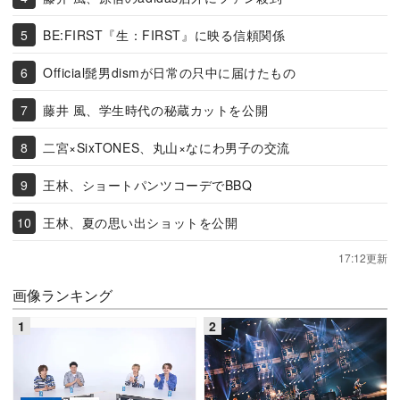
BE:FIRST『生：FIRST』に映る信頼関係
Official髭男dismが日常の只中に届けたもの
藤井 風、学生時代の秘蔵カットを公開
二宮×SixTONES、丸山×なにわ男子の交流
王林、ショートパンツコーデでBBQ
王林、夏の思い出ショットを公開
17:12更新
画像ランキング