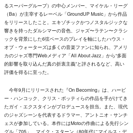
るスーパーグループ）の中心メンバー、マイケル・リーグ
（Ba）が主宰するレーベル「GroundUP Music」から作品
をリリースしたこと。エキゾチックかつノスタルジックな
響きを持ったダルシマーの音色、ジャズ〜ラテン〜クラシ
ックを背景にした6弦ベースのプレイを軸にしたハウス・
オブ・ウォーターズは多くの音楽ファンに知られ、アメリ
カのジャズ専門Webメディア「All About Jazz」から“多面
的影響を取り込んだ真の折衷主義”と評されるなど、高い
評価を得るに至った。
今年9月にリリースされた『On Becoming』は、ハービ
ー・ハンコック、クリス・ボッティらの作品を手がけてき
たガイ・エクスタインがプロデュースを担当。また、現代
のジャズシーンを代表するドラマー、アントニオ・サンチ
ェスが参加している。本作にはMotoの作曲による先行シン
グル「705」、マイク・スターン（80年代にマイルス・デ