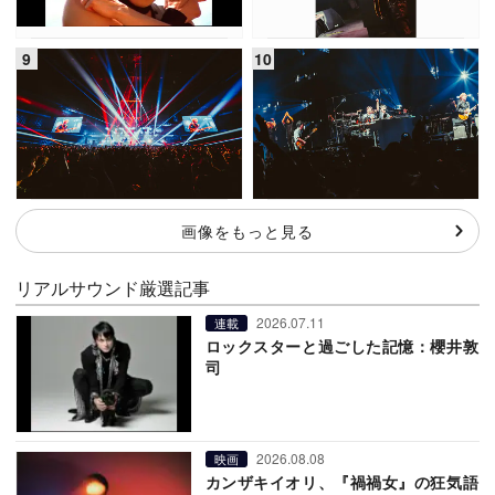
画像をもっと見る
リアルサウンド厳選記事
2026.07.11
連載
ロックスターと過ごした記憶：櫻井敦
司
2026.08.08
映画
カンザキイオリ、『禍禍女』の狂気語