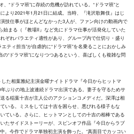
リオ、“ドラマ班”に存続の危機が訪れている。“ドラマ班”と
より2021年1月21日に結成。当時、『滝沢歌舞伎』はじ
演技仕事がほとんどなかった3人が、ファン向けの動画内で
から始まる（『教場Ⅱ』など先にドラマ仕事が活発化していた
それぞれバラエティ適性があり、グループ内で仕切り・盛り
エティ担当”が自虐的に“ドラマ班”を名乗ることにおかしみ
当の“ドラマ班”になりつつあるという、喜ばしくも複雑な問
トした相葉雅紀主演金曜ナイトドラマ『今日からヒットマ
0年ぶりの地上波連続ドラマ出演である。妻子を守るためサ
を送る稲葉十吉が主人公のアクションコメディだ。深澤は相
じている。ミスをしては十吉を困らせ、悪びれる様子もな
ついている。さらに、ヒットマンとしての十吉の相棒である
描いたサイドストーリーが、スピンオフ作品『今日からラブ
信中。今作でドラマ単独初主演を飾った。“真面目でカッコい