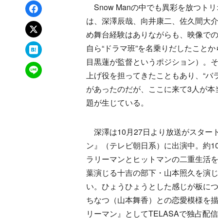
Facebookでシェア
Snow Manの中でも異彩を放つト
は、深澤辰哉、向井康二、佐久間大介に
xでポスト
め舞台経験はありながらも、映像での
はてなブックマーク
自ら“ドラマ班”を名乗りだしたこと
目黒蓮が監督というポジション）。
LINEで送る
上げ役を担ってきたこともあり、“バラ
があったのだが、ここに来て3人が本
題が生じている。
深澤は10月27日より放送がスター
ン』（テレビ朝日系）に出演中。約1
ラリーマンとヒットマンの二重生活
葉演じる十吉の部下・山本照久を演
い。ひょうひょうとした感じが板に
ちなつ（山本舞香）との恋愛模様を
リーマン』としてTELASAで独占配