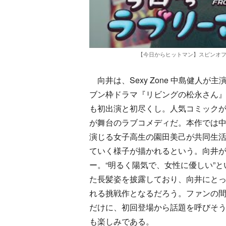
【今日からヒットマン】スピンオフド
向井は、Sexy Zone 中島健人
ブン枠ドラマ『リビングの松永さん
も初出演と初尽くし。人気コミック
が舞台のラブコメディだ。本作では
演じる女子高生の園田美己が共同生
ていく様子が描かれるという。向井
ー。“明るく陽気で、女性に優しい”
た長髪姿を披露しており、向井にと
れる挑戦作となるだろう。ファンの
だけに、初回登場から話題を呼びそう
も楽しみである。