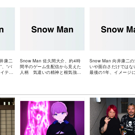
向井康二
Snow Man 佐久間大介、約4時
Snow Man 向井康二
”、“バ
間半のゲーム生配信から見えた
いや面白さだけではな
マイティ
人柄 気遣いの精神と根気強さ
最後の1年、イメージ
に好感
し？