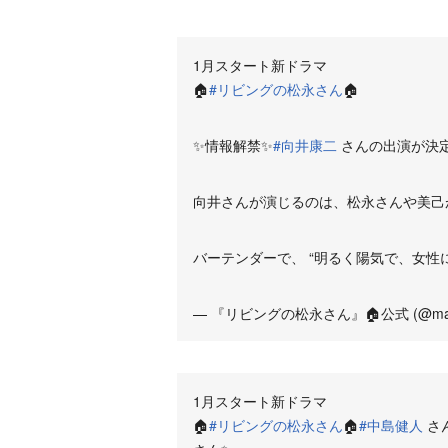
1月スタート新ドラマ
🏠
#リビングの松永さん
🏠
✨情報解禁✨
#向井康二
さんの出演が決定
向井さんが演じるのは、松永さんや美己
バーテンダーで、 “明るく陽気で、女性
— 『リビングの松永さん』🏠公式 (@mats
1月スタート新ドラマ
🏠
#リビングの松永さん
🏠
#中島健人
さ