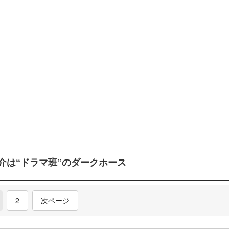
介は“ドラマ班”のダークホース
current)
2
次ページ