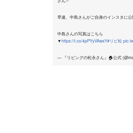
さん✨
早速、中島さんがご自身のインスタに公
中島さんの写真はこちら
▼
https://t.co/4pPYyVAwsY
#リビ松
pic.
— 『リビングの松永さん』🏠公式 (@mats