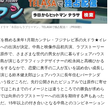
ラマ「今日からラブリーマン」TELASAで独占配信！（PR30秒）
が主演を務める来年1月期カンテレ・フジテレビ系の火ドラ★イレ
』への出演が決定。中島と映像作品初共演、ラブストーリー
が原作で、さまざまな世代の男女が共に暮らすシェアハウス
中島が演じるグラフィックデザイナーの松永純と髙橋ひかる
活をするなかで、恋愛に奥手の二人が互いを認め合い成長し
が演じる鈴木健太郎はシェアハウスに長年住むバーテンダ
という役どころだ。先行公開されたビジュアルでは原作に寄せ
ってはこれまでのイメージとは違うところでの勝負が求めら
間では向井のラブストーリーへの出演を期待する声もあった
だ。15年以上の付き合いとなる中島とのコンビネーション