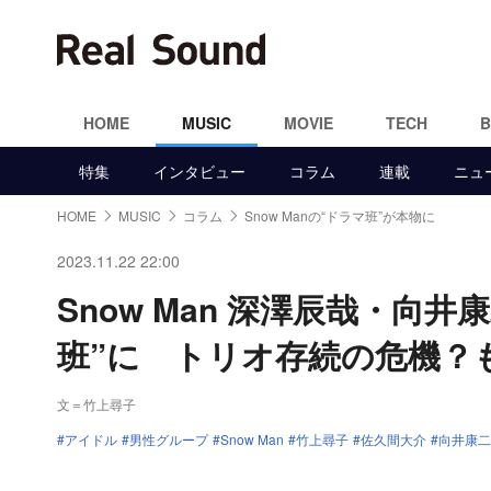
HOME
MUSIC
MOVIE
TECH
特集
インタビュー
コラム
連載
ニュ
HOME
MUSIC
コラム
Snow Manの“ドラマ班”が本物に
2023.11.22 22:00
Snow Man 深澤辰哉・向
班”に トリオ存続の危機？
文＝竹上尋子
アイドル
男性グループ
Snow Man
竹上尋子
佐久間大介
向井康二