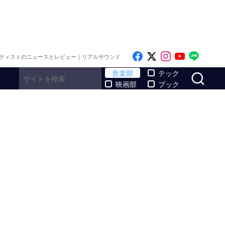
Like on Facebook
Follow on x
Follow on I
Follow o
Follo
ティストのニュースとレビュー｜リアルサウンド
サ
音楽部
テック
映画部
ブック