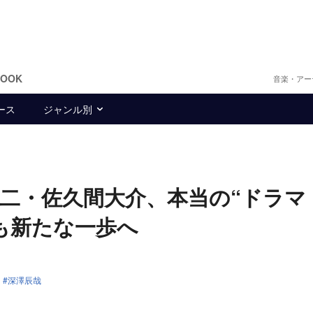
BOOK
音楽・アー
ース
ジャンル別
井康二・佐久間大介、本当の“ドラマ
も新たな一歩へ
深澤辰哉