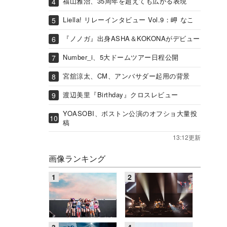
福山雅治、35周年を超えても広がる表現
Liella! リレーインタビュー Vol.9：岬 なこ
『ノノガ』出身ASHA＆KOKONAがデビュー
Number_i、5大ドームツアー日程公開
宮舘涼太、CM、アンバサダー起用の背景
渡辺美里『Birthday』クロスレビュー
YOASOBI、ボストン公演のオフショ大量投
稿
13:12更新
画像ランキング