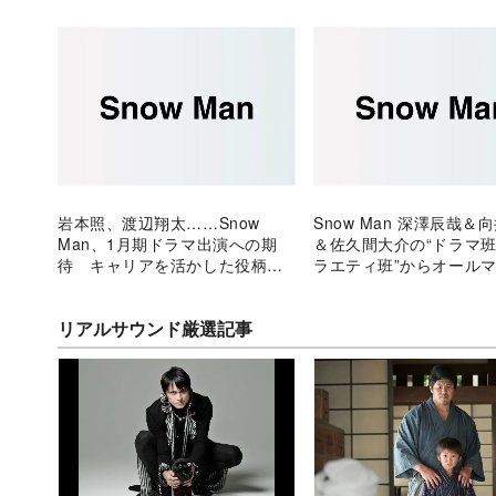
岩本照、渡辺翔太……Snow
Snow Man 深澤辰哉＆
Man、1月期ドラマ出演への期
＆佐久間大介の“ドラマ班
待 キャリアを活かした役柄
ラエティ班”からオール
に？
な敏腕トリオへ
リアルサウンド厳選記事