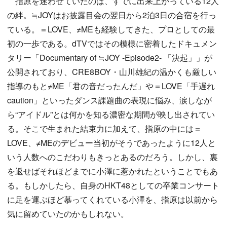
指原を迷わせていたのは、すでに出来上がっている12人
の絆。≒JOYはお披露目会の翌日から2泊3日の合宿を行っ
ている。＝LOVE、≠MEも経験してきた、プロとしての最
初の一歩である。dTVではその模様に密着したドキュメン
タリー「Documentary of ≒JOY -Episode2- 「決起」」が
公開されており、CRE8BOY・山川雄紀の温かくも厳しい
指導のもと≠ME「君の音だったんだ」や＝LOVE「手遅れ
caution」といったダンス課題曲の表現に悩み、涙しなが
ら“アイドル”とは何かを知る濃密な期間が映し出されてい
る。そこで生まれた結束力に加えて、指原の中には＝
LOVE、≠MEのデビュー当初がそうであったように12人と
いう人数へのこだわりもきっとあるのだろう。しかし、裏
を返せばそれほどまでに小澤に惹かれたということでもあ
る。もしかしたら、自身のHKT48としての卒業コンサート
に足を運ぶほど慕ってくれている小澤を、指原は以前から
気に留めていたのかもしれない。