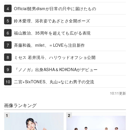
Official髭男dismが日常の只中に届けたもの
鈴木愛理、浴衣姿であざとさ全開ポーズ
福山雅治、35周年を超えても広がる表現
斉藤和義、milet、＝LOVEら注目新作
ミセス 若井滉斗、ハリウッドオフショ公開
『ノノガ』出身ASHA＆KOKONAがデビュー
二宮×SixTONES、丸山×なにわ男子の交流
10:11更新
画像ランキング