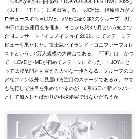
≒JOYが8月6日開催の『TOKYO IDOL FESTIVAL 2022』
（以下、『TIF』）に初出演する。≒JOYは、指原莉乃がプ
ロデュースする＝LOVE、≠MEに続く第3のグループ。3月
29日にお披露目会を開き、そこから約3カ月という短さで
合同コンサート『イコノイジョイ 2022』にてステージデ
ビューを果たした。富士急ハイランド・コニファーフォレ
ストという、2万人規模の大舞台である。『TIF』は、かつ
て＝LOVEと≠MEが初めてステージに立った、≒JOYにと
っては登竜門とも言える大切な一歩となる。グループのコ
アなファン以外も見届ける注目のステージであるが、中で
も先行して注目を集めているのが、6月25日に新メンバー
として加入したばかりの小澤愛実ではないだろうか。