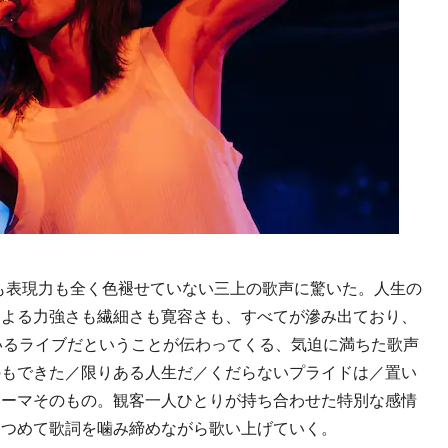
声量も表現力も全く色褪せていない三上の歌声に驚いた。人生の
による力強さも繊細さも寛容さも、すべてが滲み出ており、
いるライブだということが伝わってくる、気迫に満ちた歌声
のもできた／限りある人生だ／くだらないプライドは／置い
テーマそのもの。観客一人ひとりが持ち合わせた特別な感情
見つめて歌詞を噛み締めながら歌い上げていく。