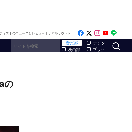
Like on Facebook
Follow on x
Follow on I
Follow o
Follo
ティストのニュースとレビュー｜リアルサウンド
サ
音楽部
テック
映画部
ブック
aの