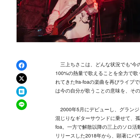
Facebookでシェア
三上ちさこは、どんな状況でも“今の
100%の熱量で歌えることを全力で歌
xでポスト
れてきたfra-foaの楽曲を再びラ
はてなブックマーク
は今の自分が歌うことの意味を、そ
LINEで送る
2000年5月にデビューし、グラン
混じりなギターサウンドに乗せて、孤
foa。一方で解散以降の三上のソロ活動は
リリースした2018年から、顕著に