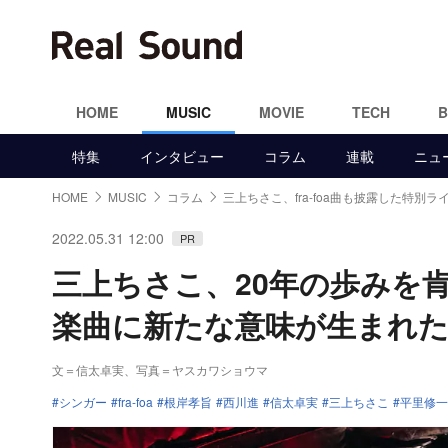
HOME
MUSIC
MOVIE
TECH
特集
インタビュー
コラム
連載
ニュ
HOME
MUSIC
コラム
三上ちさこ、fra-foa曲も披露した特別ラ
2022.05.31 12:00
PR
三上ちさこ、20年の歩みを肯定
楽曲に新たな意味が生まれ
文＝信太卓実
、写真＝ヤスカワショウマ
シンガー
fra-foa
根岸孝旨
西川進
信太卓実
三上ちさこ
平里修一