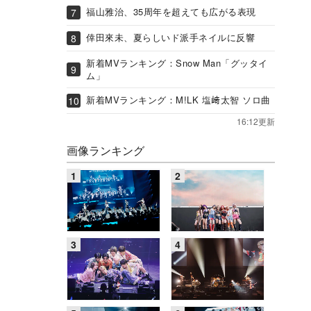
福山雅治、35周年を超えても広がる表現
倖田來未、夏らしいド派手ネイルに反響
新着MVランキング：Snow Man「グッタイ
ム」
新着MVランキング：M!LK 塩﨑太智 ソロ曲
16:12更新
画像ランキング