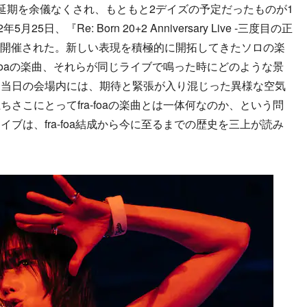
期を余儀なくされ、もともと2デイズの予定だったものが1
日、『Re: Born 20+2 Anniversary Live -三度目の正
Rで開催された。新しい表現を積極的に開拓してきたソロの楽
-foaの楽曲、それらが同じライブで鳴った時にどのような景
た当日の会場内には、期待と緊張が入り混じった異様な空気
さこにとってfra-foaの楽曲とは一体何なのか、という問
ブは、fra-foa結成から今に至るまでの歴史を三上が読み