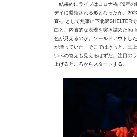
結果的にライブはコロナ禍で2年の延
デイに凝縮される形となったが、2022年5月25
直-』として無事に下北沢SHELTE
曲と、内省的な表現を突き詰めたfra
色が見えるのか。ソールドアウトし
が漂っていた。そこではきっと、三上ち
いへの答えも見えるはずだ。注目のライ
上げるところからスタートする。