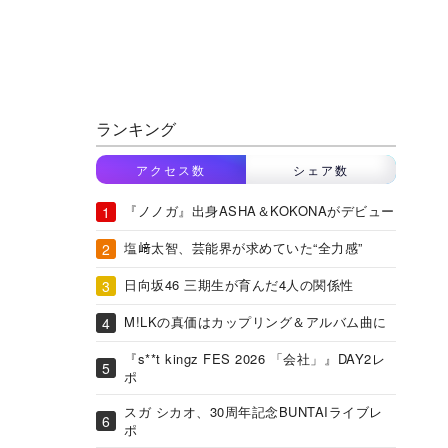
ランキング
アクセス数
シェア数
『ノノガ』出身ASHA＆KOKONAがデビュー
塩﨑太智、芸能界が求めていた“全力感”
日向坂46 三期生が育んだ4人の関係性
M!LKの真価はカップリング＆アルバム曲に
『s**t kingz FES 2026 「会社」』DAY2レ
ポ
スガ シカオ、30周年記念BUNTAIライブレ
ポ