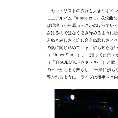
セットリストの流れも大きなポイント
ミニアルバム『tribute to…』収
ば現地点から原点へさかのぼっていく構
ざけるのではなく抱き締めるように
えぬさみしさ／許し合えぬ悲しさ／そ
の奥に閉じ込めている／誰も知らな
（「Inner Star」）、〈潜って
（「TRAJECTORY-キセキ-」）と
の三上が明るく照らし、“一緒に歩も
導かれるように、ライブは後半へと