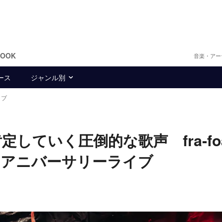
BOOK
音楽・アー
ース
ジャンル別
イブ
していく圧倒的な歌声 fra-fo
たアニバーサリーライブ