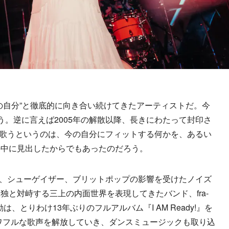
自分”と徹底的に向き合い続けてきたアーティストだ。今
う。逆に言えば2005年の解散以降、長きにわたって封印さ
イブで歌うというのは、今の自分にフィットする何かを、あるい
の中に見出したからでもあったのだろう。
ジ、シューゲイザー、ブリットポップの影響を受けたノイズ
独と対峙する三上の内面世界を表現してきたバンド、fra-
、とりわけ13年ぶりのフルアルバム『I AM Ready!』を
パワフルな歌声を解放していき、ダンスミュージックも取り込