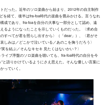
だった。近年のソロ楽曲から始まり、2012年の自主制作
録曲などを経て、後半はfra-foa時代の楽曲を畳みかける。言うなれ
成であり、fra-foaを自分の大事な一部分として認め、遠
歌えるようになったことを示していくものだった。〈求め合
のすべてが君を照らし出すから〉（「dear」）、〈君がそ
い哀しみは／どこかで泣いている／あのこを掬うだろう〉
た日々が実を結ぶ／そんなキセキ 見たくはないかい？〉
歌うライブ序盤のソロ楽曲を聴いても、fra-foa時代の自分を今
う”と語りかけているようにさえ思えた。そんな優しい言葉に
向かっていく。