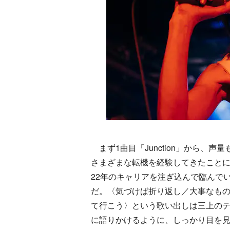
まず1曲目「Junction」から、
さまざまな転機を経験してきたこと
22年のキャリアを注ぎ込んで臨んで
だ。〈気づけば折り返し／大事なも
て行こう〉という歌い出しは三上の
に語りかけるように、しっかり目を