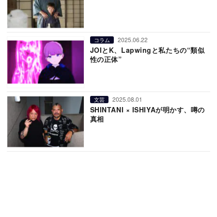
2025.06.22
コラム
JOIとK、Lapwingと私たちの“類似
性の正体”
2025.08.01
文芸
SHINTANI × ISHIYAが明かす、噂の
真相