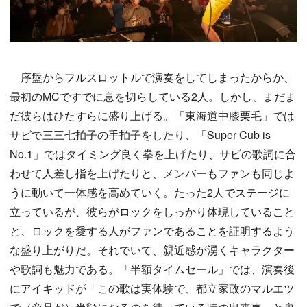
序盤からフルスロットルで演奏をしてしまったからか、
最初のMCですでに息を切らしている2人。しかし、まだま
だ彼らはひたすらに盛り上げる。「東海道中膝栗毛」では
サビで三三七拍子の手拍子をしたり、「Super Cub is
No.1」ではタイミング良く拳を上げたり、サビの歌詞に合
わせて人差し指を上げたりと、メンバーもファンも同じよ
うに動いて一体感を高めていく。たった2人でステージに
立っているが、彼らがロックをしっかり体現していること
と、ロックを愛する人がファンであることを証明するよう
な盛り上がりだ。それでいて、親近感が湧くキャラクター
や歌詞も魅力である。「半額タイムセール」では、演奏後
にアイキッドが「この歌は実体験で、都立家政のマルエツ