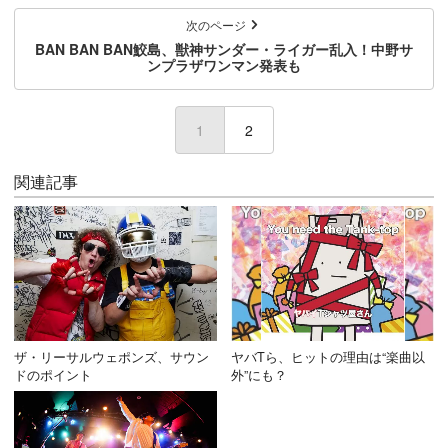
次のページ
BAN BAN BAN鮫島、獣神サンダー・ライガー乱入！中野サ
ンプラザワンマン発表も
1
(current)
2
関連記事
ザ・リーサルウェポンズ、サウン
ヤバTら、ヒットの理由は“楽曲以
ドのポイント
外”にも？