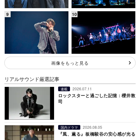
画像をもっと見る
リアルサウンド厳選記事
2026.07.11
連載
ロックスターと過ごした記憶：櫻井敦
司
2026.08.05
国内ドラマ
『風、薫る』板橋駿谷の安心感が光る