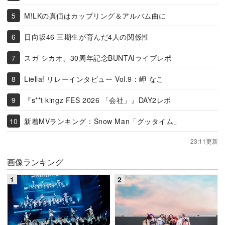
M!LKの真価はカップリング＆アルバム曲に
日向坂46 三期生が育んだ4人の関係性
スガ シカオ、30周年記念BUNTAIライブレポ
Liella! リレーインタビュー Vol.9：岬 なこ
『s**t kingz FES 2026 「会社」』DAY2レポ
新着MVランキング：Snow Man「グッタイム」
23:11更新
画像ランキング