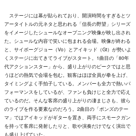
ステージには幕が貼られており、開演時間をすぎるとツ
アータイトルの元ネタと思われる「信長の野望」シリーズ
をイメージしたシュールなオープニング映像が映し出され
た。シュールな内容で笑いに包まれる会場。映像が終わる
と、サイボーグジョー（Vo）とアイキッド（Gt）が勢いよ
くステージに出てきてライブがスタート。1曲目の「80年
代アクションスター」から、盛り上がりのピークではと思
うほどの熱気で会場を包む。観客はほぼ全員が拳を上げ、
タイミングよく手拍子している。メンバーも全力で熱いパ
フォーマンスをしているが、ファンも負けじと全力で応え
ているのだ。そんな客席の盛り上がりの凄まじさも、彼ら
のライブを作る要素なのだろう。2曲目の「ポンズのテー
マ」ではアイキッドがギターを置き、両手にスモークガン
を持って客席に発射したりと、歌や演奏だけでなく演出で
も盛り上げていた。