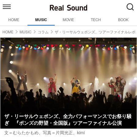
HOME
MUSIC
MOVIE
TECH
BOOK
HOME
MUSIC
コラム
ザ・リーサルウェポンズ、ツアーファイナルレポ
ザ・リーサルウェポンズ、全力パフォーマンスでお祭り騒
ぎ 『ポンズの野望・全国版』ツアーファイナル公演
文＝むらたかもめ
、写真＝片岡光正、kimi