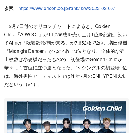
参照：
https://www.oricon.co.jp/rank/js/w/2022-02-07/
2月7日付のオリコンチャートによると、Golden
Child『A WOO!!』が11,756枚を売り上げ1位を記録。続い
てAimer『残響散歌/朝が来る』が7,652枚で2位、増田俊樹
『Midnight Dancer』が7,214枚で3位となり、全体的な売
上枚数は小規模だったものの、初登場のGolden Childが
華々しく首位に立つ週となった。1stシングルの初登場1位
は、海外男性アーティストでは昨年7月のENHYPEN以来
だという（※1）。