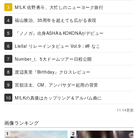
M!LK 佐野勇斗、大忙しのニューヨーク旅行
福山雅治、35周年を超えても広がる表現
『ノノガ』出身ASHA＆KOKONAがデビュー
Liella! リレーインタビュー Vol.9：岬 なこ
Number_i、5大ドームツアー日程公開
渡辺美里『Birthday』クロスレビュー
宮舘涼太、CM、アンバサダー起用の背景
M!LKの真価はカップリング＆アルバム曲に
11:14更新
画像ランキング