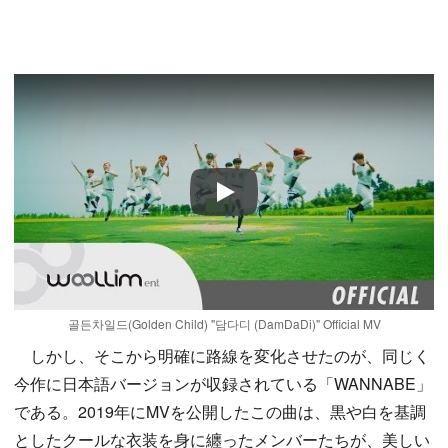
Play
골든차일드(Golden Child) "담다디 (DamDaDi)" Official MV
しかし、そこから明確に路線を変化させたのが、同じく
今作に日本語バージョンが収録されている「WANNABE」
である。2019年にMVを公開したこの曲は、黒や白を基調
としたクールな衣装を身に纏ったメンバーたちが、美しい