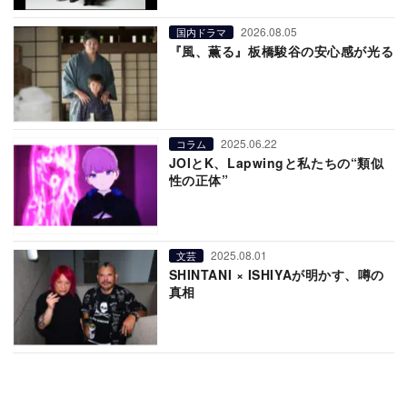
2026.08.05
国内ドラマ
『風、薫る』板橋駿谷の安心感が光る
2025.06.22
コラム
JOIとK、Lapwingと私たちの“類似
性の正体”
2025.08.01
文芸
SHINTANI × ISHIYAが明かす、噂の
真相