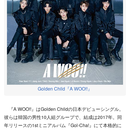
Golden Child『A WOO!!』
『A WOO!!』はGolden Childの日本デビューシングル。
彼らは韓国の男性10人組グループで、結成は2017年。同
年リリースの1stミニアルバム『Gol-Cha!』にて本格的に