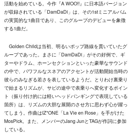
活動を始めている。今作『A WOO!!』に日本語バージョン
が収録されている「DamDaDi」は、その1stミニアルバム
の実質的な1曲目であり、このグループのデビューを象徴
する1曲だ。
Golden Childは当初、明るいポップ路線を貫いていたグ
ループであった。まさに「DamDaDi」がその好例で、ギ
ターやドラム、ホーンセクションといった豪華なサウンド
の中で、パワフルなスネアのアクセントが活動開始当時の
彼らのみなぎる若さを表しているようだ。とりわけ裏乗り
で始まるリズムが、サビの途中で表乗りへ変化するポイン
ト（振り付け的には軽いヘッドバンギングで表現している
箇所）は、リズムの大胆な展開のさせ方に思わず心が躍っ
てしまう。作曲はIZ*ONE「La Vie en Rose」を手がけた
MosPick。また、メンバーのJang JunとTAGが作詞に参加
している。