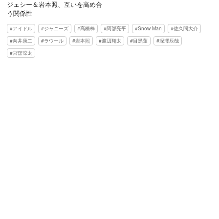
ジェシー＆岩本照、互いを高め合
う関係性
アイドル
ジャニーズ
高橋梓
阿部亮平
Snow Man
佐久間大介
向井康二
ラウール
岩本照
渡辺翔太
目黒蓮
深澤辰哉
宮舘涼太