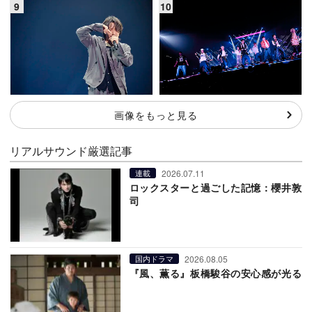
画像をもっと見る
リアルサウンド厳選記事
2026.07.11
連載
ロックスターと過ごした記憶：櫻井敦
司
2026.08.05
国内ドラマ
『風、薫る』板橋駿谷の安心感が光る