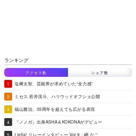
ランキング
アクセス数
シェア数
塩﨑太智、芸能界が求めていた“全力感”
ミセス 若井滉斗、ハリウッドオフショ公開
福山雅治、35周年を超えても広がる表現
『ノノガ』出身ASHA＆KOKONAがデビュー
Liella! リレーインタビュー Vol.9：岬 なこ