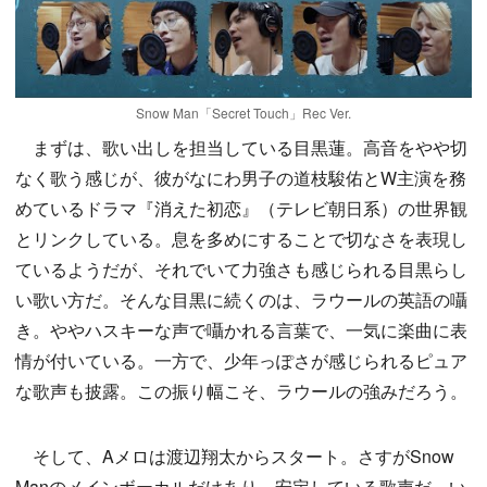
Snow Man「Secret Touch」Rec Ver.
まずは、歌い出しを担当している目黒蓮。高音をやや切
なく歌う感じが、彼がなにわ男子の道枝駿佑とW主演を務
めているドラマ『消えた初恋』（テレビ朝日系）の世界観
とリンクしている。息を多めにすることで切なさを表現し
ているようだが、それでいて力強さも感じられる目黒らし
い歌い方だ。そんな目黒に続くのは、ラウールの英語の囁
き。ややハスキーな声で囁かれる言葉で、一気に楽曲に表
情が付いている。一方で、少年っぽさが感じられるピュア
な歌声も披露。この振り幅こそ、ラウールの強みだろう。
そして、Aメロは渡辺翔太からスタート。さすがSnow
Manのメインボーカルだけあり、安定している歌声だ。い