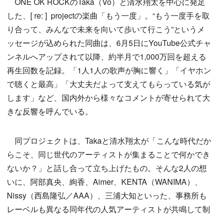
ONE OK ROCKのTaka（Vo）と清水翔太を中心に発足
した、[ re: ] projectの楽曲「もう一度」。“もう一度手を取
り合って、みんなで未来を向いて歩いて行こう”というメ
ッセージが込められた同曲は、6月5日にYouTube公式チャ
ンネルへアップされて以降、約半月で1,000万回を超える
再生回数を記録。「1人1人の歌声が胸に響く」「イヤホン
で聴くと最高」「大丈夫だよって支えてもらっている気が
します」など、国内外から様々なコメントが寄せられて大
きな反響を呼んでいる。
同プロジェクトは、Takaと清水翔太が「こんな時代だか
らこそ、同じ世代のアーティストが集まることで何かでき
ないか？」と話し合って立ち上げたもの。そんな2人の想
いに、阿部真央、絢香、Aimer、KENTA（WANIMA）、
Nissy（西島隆弘／AAA）、三浦大知といった、事務所も
レーベルも異なる同年代の人気アーティストが共鳴して制