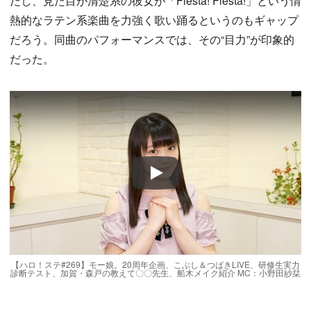
だし、見た目が清楚系の彼女が「Fiesta! Fiesta!」という情
熱的なラテン系楽曲を力強く歌い踊るというのもギャップ
だろう。同曲のパフォーマンスでは、その“目力”が印象的
だった。
Play
【ハロ！ステ#269】モー娘。20周年企画、こぶし＆つばきLIVE、研修生実力
診断テスト、加賀・森戸の教えて〇〇先生、船木メイク紹介 MC：小野田紗栞