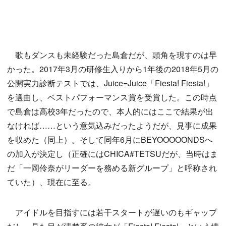
歌もダンスも未経験だった島倉だが、頭角を現すのは早
かった。2017年3月の研修生入りから1年後の2018年5月の
公開実力診断テストでは、Juice=Juice「Fiesta! Fiesta!」
を選曲し、ベストパフォーマンス賞を受賞した。この時点
で島倉は高校3年だったので、本人的にはここで結果が出
なければ……という意気込みだったようだが、見事に成果
を収めた（同上）。そして同年6月にBEYOOOOONDSへ
の加入が決定し（正確にはCHICA#TETSUだが、当時はま
だ「一岡伶奈がリーダーを務める新グループ」と呼称され
ていた）、現在に至る。
アイドルを目指すには若干スタートが遅いのもギャップ