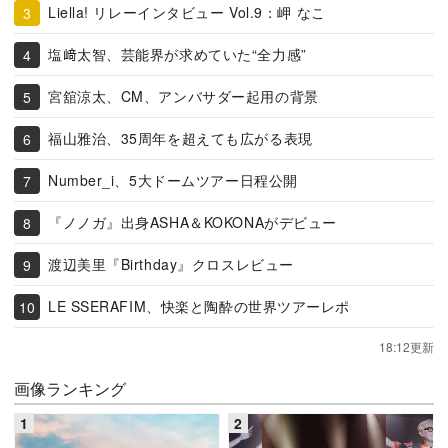
Liella! リレーインタビュー Vol.9：岬 なこ
塩﨑太智、芸能界が求めていた“全力感”
宮舘涼太、CM、アンバサダー起用の背景
福山雅治、35周年を超えても広がる表現
Number_i、5大ドームツアー日程公開
『ノノガ』出身ASHA＆KOKONAがデビュー
渡辺美里『Birthday』クロスレビュー
LE SSERAFIM、快楽と陶酔の世界ツアーレポ
18:12更新
画像ランキング