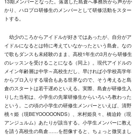
13期メンバーとなった。落選した島倉へ事務所から声がか
かり、ハロプロ研修生のメンバーとして研修活動をスター
トする。
幼少のころからアイドルが好きではあったが、自分がア
イドルになるとは特に考えていなかったという島倉。なの
で歌もダンスも未経験のまま、高校1年生の3月から研修生
のレッスンを受けることになる（同上）。現代アイドルの
メイン年齢層は中学～高校生だし、早ければ小学校高学年
からプロ入りする場合もある世界なので、そう考えると島
倉のスタートは若干遅めといえる。実際、島倉が研修生入
りした当初は、小学生の先輩研修生からいろいろ教わった
という。この頃の小学生の研修生メンバーといえば、清野
桃々姫（現BEYOOOOONDS）、米村姫良々、橋迫鈴（現
アンジュルム）あたりが該当する。小学生メンバーに教え
を請う高校生の島倉……を想像すると、ちょっと微笑まし