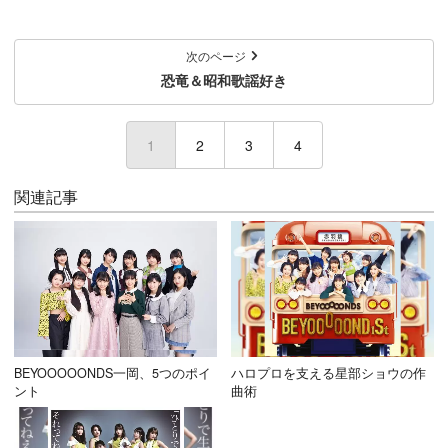
次のページ
恐竜＆昭和歌謡好き
1
(current)
2
3
4
関連記事
BEYOOOOONDS一岡、5つのポイ
ハロプロを支える星部ショウの作
ント
曲術