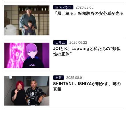
2026.08.05
国内ドラマ
『風、薫る』板橋駿谷の安心感が光る
2025.06.22
コラム
JOIとK、Lapwingと私たちの“類似
性の正体”
2025.08.01
文芸
SHINTANI × ISHIYAが明かす、噂の
真相