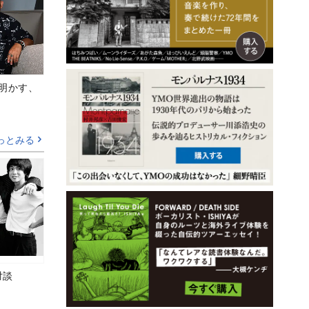
Aが明かす、
っとみる
対談