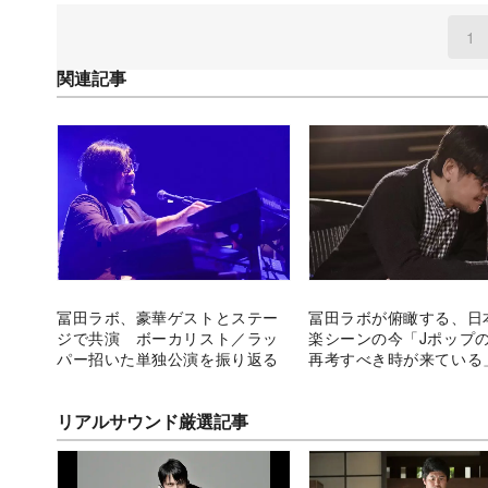
1
(
関連記事
冨田ラボ、豪華ゲストとステー
冨田ラボが俯瞰する、日
ジで共演 ボーカリスト／ラッ
楽シーンの今「Jポップ
パー招いた単独公演を振り返る
再考すべき時が来ている
リアルサウンド厳選記事