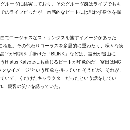
いグルーヴに結実しており、そのグルーヴ感はライブでもも
座でのライブだったが、肉感的なビートには思わず身体を揺
だ。
曲でゴージャスなストリングスを施すイメージがあった
曲程度。その代わりコーラスを多層的に重ねたり、様々な実
城晶平が作詞を手掛けた「BLINK」などは、冨田が畠山に
atus Kaiyoteにも通じるビートが印象的だ。冨田はMC
ックなイメージ”という印象を持っていたそうだが、それが、
していて、くだけたキャラクターだったという話をしてい
れ、観客の笑いを誘っていた。