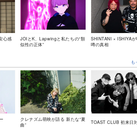
安心感
JOIとK、Lapwingと私たちの“類
SHINTANI × ISHIY
似性の正体”
噂の真相
も
ュー
クレナズム萌映が語る 新たな“夏
TOAST CLUB 初来日
曲”