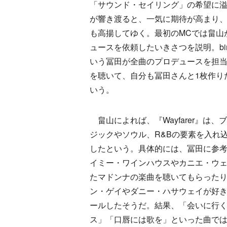
「サウンド・セイリング」の希望に
が響き渡ると、一気に期待が高まり
も高揚してゆく。最初のMCでは畠山
ュースを依頼したいきさつを説明。bir
いう冨田が全曲のプロデュースを担
を聴いて、自分も冨田さんと1枚作り
いう。
畠山によれば、『Wayfarer』は、
ジックやソウル、R&Bの要素を入れ
したという。具体的には、冨田に参
イミー・ワインハウスやカニエ・ウ
たマドンナの楽曲を聴いてもらった
ン・ゲイやダニー・ハサウェイが好
ールしたそうだ。結果、「会いに行
ス」「口唇には歌を」といった曲で