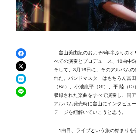
Facebookでシェア
畠山美由紀のおよそ5年半ぶりのオリジ
べての演奏とプロデュース、10曲中
xでポスト
そして、3月16日に、そのアルバム
はてなブックマーク
れた。バンドマスターはもちろん冨田
（Ba）、小池龍平（Gt）、平 陸（D
LINEで送る
収録された楽曲をすべて演奏し、同
アルバム発売時に畠山にインタビュ
テージを紐解いていこうと思う。
1曲目、ライブという旅の始まりを