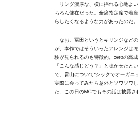
ーリング濃厚な、横に揺れる心地よ
ちろん健在だった。全席指定席で着
らしたくなるような力があったの
なお、冨田というとキリンジなどの
が、本作ではそういったアレンジは2
験が見られるのも特徴的。ceroの高
「こんな感じどう？」と聴かせたというHi
で、畠山について“シックでオーガニ
実際に会ってみたら意外とソワソワ
た。この日のMCでもその話は披露さ