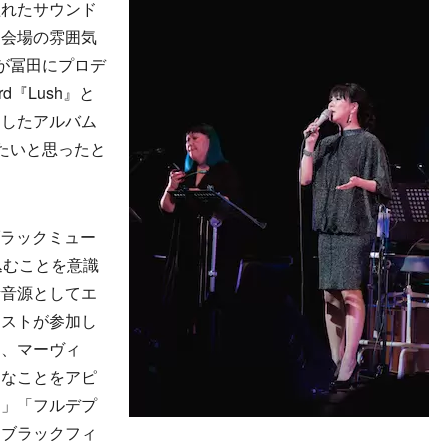
溢れたサウンド
、会場の雰囲気
が冨田にプロデ
d『Lush』と
当したアルバム
たいと思ったと
ブラックミュー
込むことを意識
考音源としてエ
ェストが参加し
り、マーヴィ
きなことをアピ
く」「フルデプ
はブラックフィ