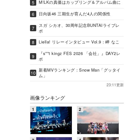
M!LKの真価はカップリング＆アルバム曲に
日向坂46 三期生が育んだ4人の関係性
スガ シカオ、30周年記念BUNTAIライブレ
ポ
Liella! リレーインタビュー Vol.9：岬 なこ
『s**t kingz FES 2026 「会社」』DAY2レ
ポ
新着MVランキング：Snow Man「グッタイ
ム」
23:11更新
画像ランキング