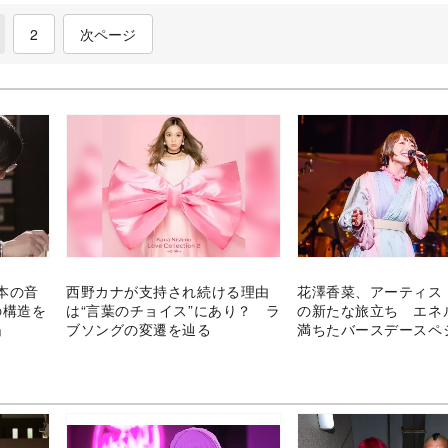
current)
2
次ページ
本の音
西野カナが支持され続ける理由
花澤香菜、アーティス
の構造を
は“言葉のチョイス”にあり？ ラ
の新たな旅立ち エネ
」
ブソングの変遷を辿る
満ちたバースデースペ
イブ