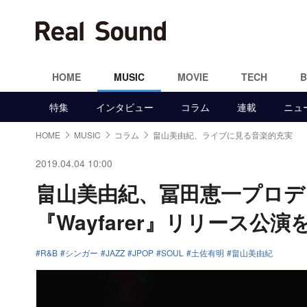
HOME
MUSIC
MOVIE
TECH
特集
インタビュー
コラム
連載
ニュ
HOME
MUSIC
コラム
畠山美由紀、ライブに見る音楽的充実
2019.04.04 10:00
畠山美由紀、冨田恵一プロ
『Wayfarer』リリース公
R&B
シンガー
JAZZ
JPOP
SOUL
土佐有明
畠山美由紀