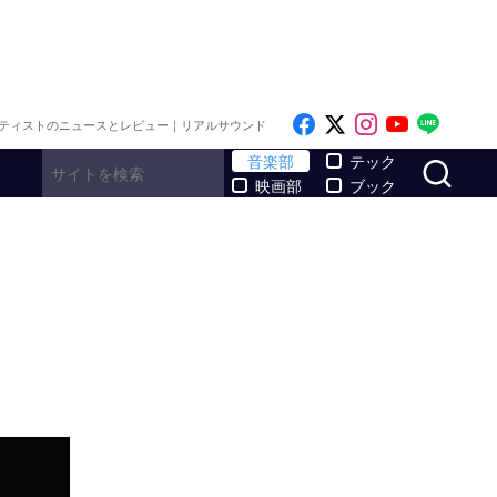
Like on Facebook
Follow on x
Follow on I
Follow o
Follo
ティストのニュースとレビュー｜リアルサウンド
サ
音楽部
テック
映画部
ブック