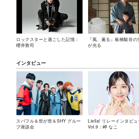
ロックスターと過ごした記憶：
『風、薫る』板橋駿谷の
櫻井敦司
が光る
インタビュー
スパフル＆世が世＆SHY グルー
Liella! リレーインタビ
プ座談会
Vol.9：岬 なこ