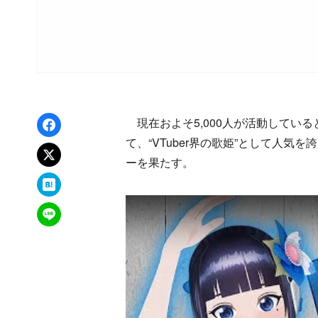
Facebookでシェア
現在およそ5,000人が活動していると言
て、“VTuber界の歌姫”として人気
xでポスト
ーを果たす。
はてなブックマーク
LINEで送る