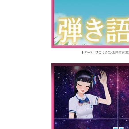
【Cover】ひこうき雲/荒井由実(松任谷由実