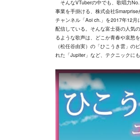
そんなVTuberの中でも、歌唱力N
事業を手掛ける、株式会社Smarpri
チャンネル「Aoi ch.」を2017
配信している。そんな富士葵の人気
るような歌声は、どこか青春や哀愁
（松任谷由実）の「ひこうき雲」のピ
れた「Jupiter」など、テクニッ