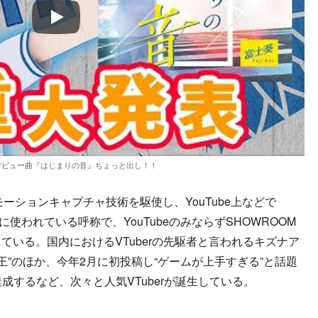
Play
デビュー曲『はじまりの音』ちょっと出し！！
モーションキャプチャ技術を駆使し、YouTube上などで
使われている呼称で、YouTubeのみならずSHOWROOM
っている。国内におけるVTuberの先駆者と言われるキズナア
四天王”のほか、今年2月に初投稿し“ゲームが上手すぎる”と話題
成するなど、次々と人気VTuberが誕生している。