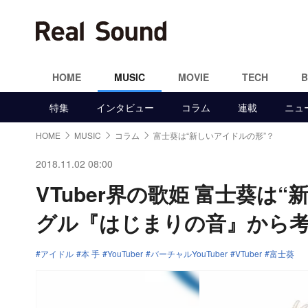
HOME
MUSIC
MOVIE
TECH
特集
インタビュー
コラム
連載
ニュ
HOME
MUSIC
コラム
富士葵は“新しいアイドルの形”？
2018.11.02 08:00
VTuber界の歌姫 富士葵
グル『はじまりの音』から
アイドル
本 手
YouTuber
バーチャルYouTuber
VTuber
富士葵