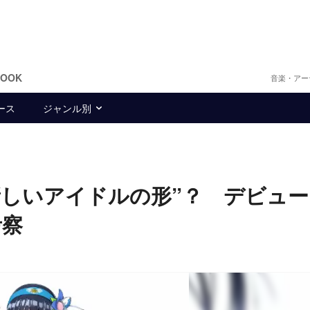
BOOK
音楽・アー
ース
ジャンル別
は“新しいアイドルの形”？ デビュ
考察