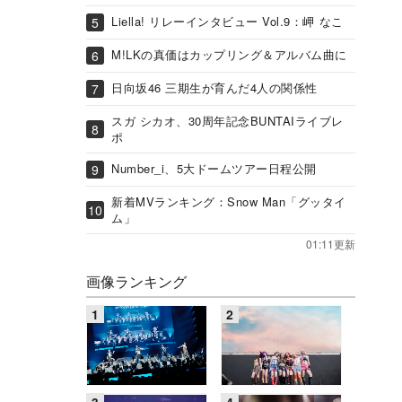
Liella! リレーインタビュー Vol.9：岬 なこ
M!LKの真価はカップリング＆アルバム曲に
日向坂46 三期生が育んだ4人の関係性
スガ シカオ、30周年記念BUNTAIライブレ
ポ
Number_i、5大ドームツアー日程公開
新着MVランキング：Snow Man「グッタイ
ム」
01:11更新
画像ランキング