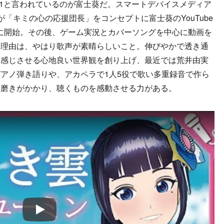
o.1と言われているのが富士葵だ。スマートデバイスメディア
seが「キミの心の応援団長」をコンセプトに富士葵のYouTube
年12月に開始。その後、ゲーム実況とカバーソングを中心に動画を
の理由は、やはり歌声が素晴らしいこと。伸びやかで透き通
を感じさせる心地良い世界観を創り上げ、最近では荒井由実
アノ弾き語りや、アカペラで1人5役で歌い多重録音で作ら
クにも磨きがかかり、聴くものを感動させる力がある。
Play