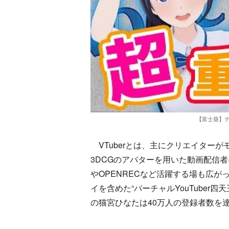
【富士葵】
VTuberとは、主にクリエイターが
3DCGのアバターを用いた動画配信者に
やOPENRECなど活躍する場も広が
イを含めた“バーチャルYouTuber
の猫宮ひなたは40万人の登録者数を達