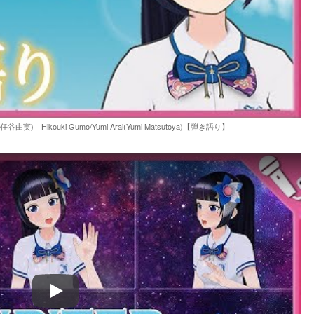
) Hikouki Gumo/Yumi Arai(Yumi Matsutoya)【弾き語り】
Play