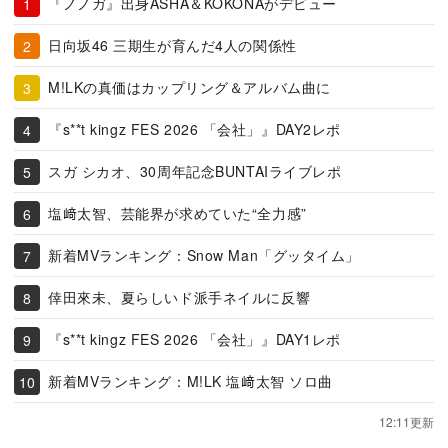
『ノノガ』出身ASHA＆KOKONAがデビュー
日向坂46 三期生が育んだ4人の関係性
M!LKの真価はカップリング＆アルバム曲に
『s**t kingz FES 2026 「会社」』DAY2レポ
スガ シカオ、30周年記念BUNTAIライブレポ
塩﨑太智、芸能界が求めていた“全力感”
新着MVランキング：Snow Man「グッタイム」
倖田來未、夏らしいド派手ネイルに反響
『s**t kingz FES 2026 「会社」』DAY1レポ
新着MVランキング：M!LK 塩﨑太智 ソロ曲
12:11更新