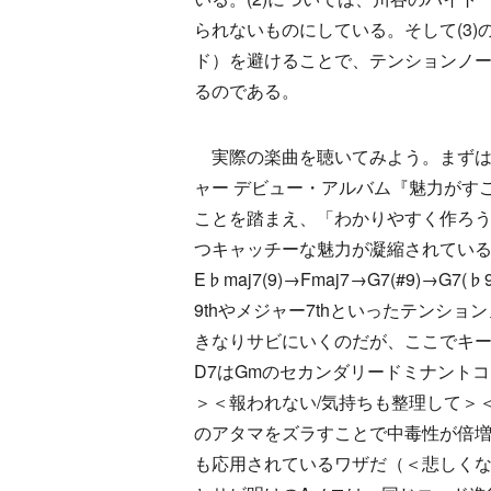
られないものにしている。そして(3
ド）を避けることで、テンションノ
るのである。
実際の楽曲を聴いてみよう。まずは
ャー デビュー・アルバム『魅力がす
ことを踏まえ、「わかりやすく作ろ
つキャッチーな魅力が凝縮されている。
E♭maj7(9)→Fmaj7→G7(#9
9thやメジャー7thといったテンシ
きなりサビにいくのだが、ここでキーがB
D7はGmのセカンダリードミナント
＞＜報われない/気持ちも整理して＞
のアタマをズラすことで中毒性が倍増
も応用されているワザだ（＜悲しくな