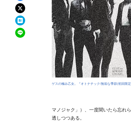
xでポスト
はてなブックマーク
LINEで送る
ゲスの極み乙女。『オトナチック/無垢な季節(初回限定
マノジャク」）、一度聞いたら忘れ
透しつつある。