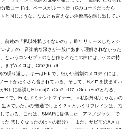
)の分数コードは、ベースがルート音（Cのコードだったら
ートと同じような、なんとも言えない浮遊感を醸し出してい
、前述の「私以外私じゃないの」。昨年リリースしたメジ
ごいよ』の、音楽的な深さが一般にあまり理解されなかった
う」というコンセプトのもと作られたこの曲には、ゲスの持
まずAメロは、Cm7(9)→9
)→G7(♭9)の繰り返し。キーはE♭で、細かい譜割のメロディには、
ョンノートがたくさん含まれている。そして、Bメロを挟まずい
♭に移調しE♭maj7→Cm7→D7→Gm→Fm7となる。
コードで、Fmはドミナントマイナー。＜私以外/私じゃないの
＜生きていたいの/普通でしょう？＞というリフレインは、拍
している。これは、SMAPに提供した「アマノジャク」で
った 悲しくなったのは＞の部分）。また、サビ前のAメロ