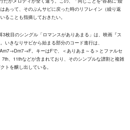
行だがメロディが全く違う。この、「同じことを“容易に”繰
にはあって、そのぶんサビに戻った時のリフレイン（繰り返
ていることも指摘しておきたい。
算3枚目のシングル「ロマンスがありあまる」は、映画『ス
歌。いきなりサビから始まる部分のコード進行は、
j7→Am7→Dm7→F。キーはFで、＜ありあま～る＞とファルセ
、7th、11thなどが含まれており、そのシンプルな譜割と複雑
パクトを醸し出している。