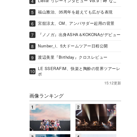
Liella! リレーインタビュー Vol.9：岬 なこ
福山雅治、35周年を超えても広がる表現
宮舘涼太、CM、アンバサダー起用の背景
『ノノガ』出身ASHA＆KOKONAがデビュー
Number_i、5大ドームツアー日程公開
渡辺美里『Birthday』クロスレビュー
LE SSERAFIM、快楽と陶酔の世界ツアーレ
ポ
15:12更新
画像ランキング