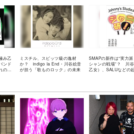
極み乙
ミスチル、スピッツ級の逸材
SMAPの新作は“実力
バンド
か？ indigo la End・川谷絵音
シャンの戦場”？ 川谷
れの新
が担う「歌ものロック」の未来
乙女）、SALUなどの
析