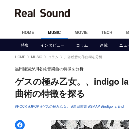
HOME
MUSIC
MOVIE
TECH
特集
インタビュー
コラム
連載
ニュ
HOME
MUSIC
コラム
川谷絵音の作曲術を分析
黒田隆憲が川谷絵音楽曲の特徴を分析
ゲスの極み乙女。、indigo 
曲術の特徴を探る
ROCK
JPOP
ゲスの極み乙女。
黒田隆憲
SMAP
indigo la End
Facebookでシェア