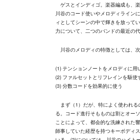
ゲスとインディゴ。楽器編成も、楽
川谷のコード使いやメロディライン
ィとしてシーンの中で輝きを放って
力について、二つのバンドの最近の
川谷のメロディの特徴としては、次
(1) テンションノートをメロディに用
(2) ファルセットとリフレインを駆使
(3) 分数コードを効果的に使う
まず（1）だが、特によく使われるのが
る。コード進行そもものは割とオー
ことによって、都会的な洗練された
師事していた経歴を持つキーボディス
いる。(2)については、川谷のハイ