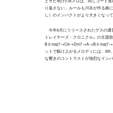
とサビ明けのAメロは、同じコード進
り返さない」ルールも川谷が作る曲
し）のインパクトがより大きくなっ
今年6月にリリースされたゲスの通
トレイヤーズ・クロニクル』の主題
B♭maj7→C6→Dm7→A→B♭ma
ットで駆け上がるメロディには、6th
な響きのコントラストが強烈なイン