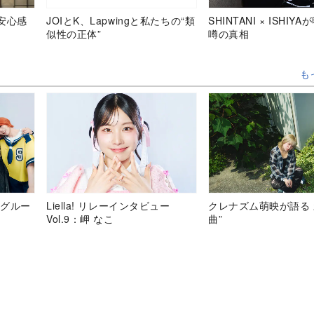
安心感
JOIとK、Lapwingと私たちの“類
SHINTANI × ISHIY
似性の正体”
噂の真相
も
 グルー
Liella! リレーインタビュー
クレナズム萌映が語る 
Vol.9：岬 なこ
曲”