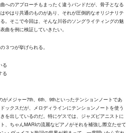
曲へのアプローチもまったく違うバンドだが、骨子となる
にはやはり共通のものがあり、それが圧倒的なオリジナリテ
いる。そこで今回は、そんな川谷のソングライティングの魅
代表曲を例に検証していきたい。
の３つが挙げられる。
いる
する
メジャー7th、6th、9thといったテンションノートであ
ソドックスだが、メロディラインにテンションノートを使う
響きを出しているのだ。特にゲスでは、ジャズピアニストに
ト、ちゃんMARIの流麗なピアノがそれを補強し際立たせて
トーン・ヴォイスと歌詞の世界が相まって、一度聞いたら忘れ