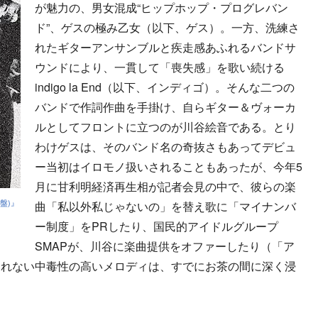
が魅力の、男女混成“ヒップホップ・プログレバン
ド”、ゲスの極み乙女（以下、ゲス）。一方、洗練さ
れたギターアンサンブルと疾走感あふれるバンドサ
ウンドにより、一貫して「喪失感」を歌い続ける
indigo la End（以下、インディゴ）。そんな二つの
バンドで作詞作曲を手掛け、自らギター＆ヴォーカ
ルとしてフロントに立つのが川谷絵音である。とり
わけゲスは、そのバンド名の奇抜さもあってデビュ
ー当初はイロモノ扱いされることもあったが、今年5
月に甘利明経済再生相が記者会見の中で、彼らの楽
盤)』
曲「私以外私じゃないの」を替え歌に「マイナンバ
ー制度」をPRしたり、国民的アイドルグループ
SMAPが、川谷に楽曲提供をオファーしたり（「ア
られない中毒性の高いメロディは、すでにお茶の間に深く浸