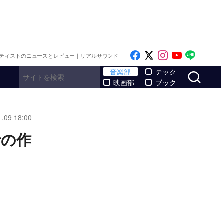
Like on Facebook
Follow on x
Follow on I
Follow o
Follo
ティストのニュースとレビュー｜リアルサウンド
サ
音楽部
テック
映画部
ブック
1.09 18:00
音の作