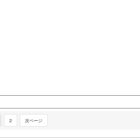
current)
2
次ページ