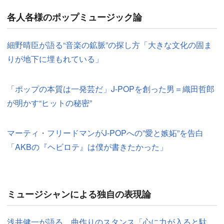
各人各様のポップミュージック論
細野晴臣が語る“音楽の鉱脈”の探し方「大きな文化の固ま
りが地下に埋もれている」
「ポップの本質は一発芸だ」J-POPを創った男＝織田哲郎
が明かす“ヒットの秘密”
マーティ・フリードマンがJ-POPへの”愛と嫉妬”を告白
「AKBの『ヘビロテ』は僕が書きたかった」
ミュージシャンによる独自の表現論
浅井健一が語る、曲作りのスタンス「心に力が入ると駄