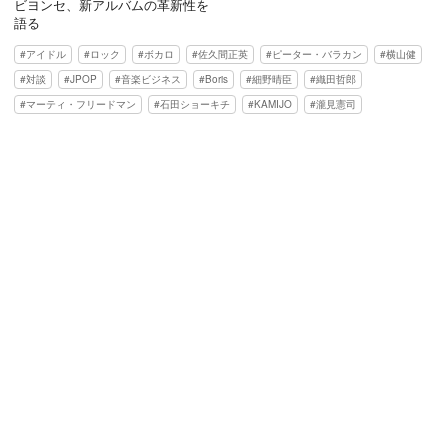
ビヨンセ、新アルバムの革新性を
語る
アイドル
ロック
ボカロ
佐久間正英
ピーター・バラカン
横山健
対談
JPOP
音楽ビジネス
Boris
細野晴臣
織田哲郎
マーティ・フリードマン
石田ショーキチ
KAMIJO
瀧見憲司