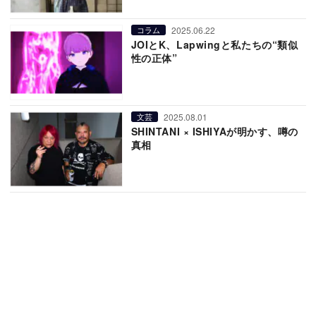
2025.06.22
コラム
JOIとK、Lapwingと私たちの“類似
性の正体”
2025.08.01
文芸
SHINTANI × ISHIYAが明かす、噂の
真相