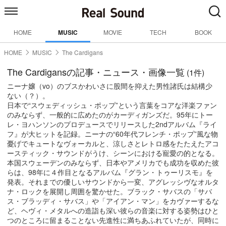
HOME
MUSIC
MOVIE
TECH
BOOK
HOME
MUSIC
The Cardigans
The Cardigansの記事・ニュース・画像一覧
(1件)
ニーナ嬢（vo）のブスかわいさに股間を抑えた男性諸氏は結構少
ない（？）。
日本で“スウェディッシュ・ポップ”という言葉をコアな洋楽ファン
のみならず、一般的に広めたのがカーディガンズだ。95年にトー
レ・ヨハンソンのプロデュースでリリースした2ndアルバム『ライ
フ』が大ヒットを記録。ニーナの“60年代フレンチ・ポップ”風な物
憂げでキュートなヴォーカルと、涼しさとレトロ感をたたえたアコ
ースティック・サウンドがうけ、シーンにおける寵愛の的となる。
本国スウェーデンのみならず、日本やアメリカでも成功を収めた彼
らは、98年に４作目となるアルバム『グラン・トゥーリスモ』を
発表。それまでの優しいサウンドから一変、アグレッシヴなオルタ
ナ・ロックを展開し周囲を驚かせた。ブラック・サバスの「サバ
ス・ブラッディ・サバス」や「アイアン・マン」をカヴァーするな
ど、ヘヴィ・メタルへの造詣も深い彼らの音楽に対する姿勢はひと
つのところに留まることない先進性に満ちあふれていたが、同時に