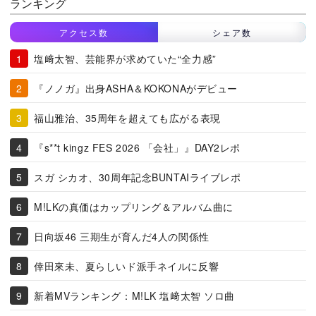
ランキング
アクセス数
シェア数
塩﨑太智、芸能界が求めていた“全力感”
『ノノガ』出身ASHA＆KOKONAがデビュー
福山雅治、35周年を超えても広がる表現
『s**t kingz FES 2026 「会社」』DAY2レポ
スガ シカオ、30周年記念BUNTAIライブレポ
M!LKの真価はカップリング＆アルバム曲に
日向坂46 三期生が育んだ4人の関係性
倖田來未、夏らしいド派手ネイルに反響
新着MVランキング：M!LK 塩﨑太智 ソロ曲