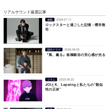
リアルサウンド厳選記事
2026.07.11
連載
ロックスターと過ごした記憶：櫻井敦
司
2026.08.05
国内ドラマ
『風、薫る』板橋駿谷の安心感が光る
2025.06.22
コラム
JOIとK、Lapwingと私たちの“類似
性の正体”