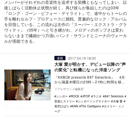
メンバーがそれぞれの音楽性を追求する契機ともなってしまい、以
後しばらく活動休止状態が続く。再び彼らが集結したのは03年
『ロング・ゴーン・ビフォー・デイライト』で、途中からトーレの
手を離れセルフ・プロデュースに挑戦、普遍的なロック・アルバム
を目指している。この流れは次作の『スーパー・エクストラ・グラ
ヴィティ』（05年）へと引き継がれ、メロディのポップさは変わ
らないままで繊細かつ力強いバンド・サウンドとニーナのヴォーカ
ルが堪能できる。
2017.04.19 18:00
連載
大塚 愛が明かす、デビュー以降の“声
の変化”と転機になった洋楽ソング
『KKBOX presents 897 Selectors』 4月
から隔週木曜日の20時～21時に時間を移
し、InterFM8…
リアルサウンド編集部
シンガー
ROCK
JPOP
ラジオ
897 Selectors
音楽ヒストリー
シンガーソングライター
大塚 愛
美空ひばり
KAN
The Cardigans
カイリー・ミノ
ーグ