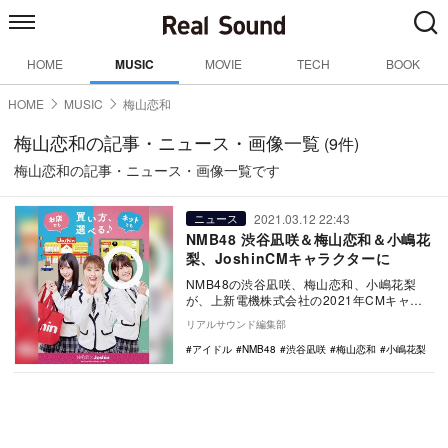
HOME
MUSIC
MOVIE
TECH
BOOK
HOME
MUSIC
梅山恋和
梅山恋和の記事・ニュース・画像一覧
(9件)
梅山恋和の記事・ニュース・画像一覧です
2021.03.12 22:43
ニュース
NMB48 渋谷凪咲＆梅山恋和＆小嶋花
梨、JoshinCMキャラクターに
NMB48の渋谷凪咲、梅山恋和、小嶋花梨
が、上新電機株式会社の2021年CMキャラ
クターに起用された。 渋谷凪咲は、20…
リアルサウンド編集部
アイドル
NMB48
渋谷凪咲
梅山恋和
小嶋花梨