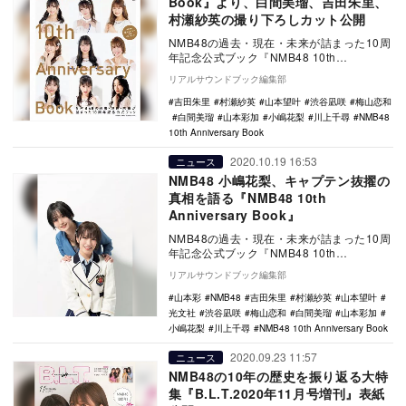
Book』より、白間美瑠、吉田朱里、
村瀬紗英の撮り下ろしカット公開
NMB48の過去・現在・未来が詰まった10周
年記念公式ブック『NMB48 10th
Anniversary Book』が10月2…
リアルサウンドブック編集部
吉田朱里
村瀬紗英
山本望叶
渋谷凪咲
梅山恋和
白間美瑠
山本彩加
小嶋花梨
川上千尋
NMB48
10th Anniversary Book
2020.10.19 16:53
ニュース
NMB48 小嶋花梨、キャプテン抜擢の
真相を語る『NMB48 10th
Anniversary Book』
NMB48の過去・現在・未来が詰まった10周
年記念公式ブック『NMB48 10th
Anniversary Book』にて、小嶋…
リアルサウンドブック編集部
山本彩
NMB48
吉田朱里
村瀬紗英
山本望叶
光文社
渋谷凪咲
梅山恋和
白間美瑠
山本彩加
小嶋花梨
川上千尋
NMB48 10th Anniversary Book
2020.09.23 11:57
ニュース
NMB48の10年の歴史を振り返る大特
集『B.L.T.2020年11月号増刊』表紙