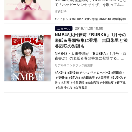
て「ハッピーシンセサイザ」を歌ってみた
＆踊ってみた動画がファンの間で話題にな
渡辺彰浩
って…
アイドル
YouTube
渡辺彰浩
NMB48
梅山恋和
2019.11.30 10:00
ニュース
NMB48太田夢莉『BUBKA』1月号の
表紙＆巻頭特集に登場 吉田朱里と渋
谷凪咲の対談も
NMB48・太田夢莉が『BUBKA』1月号（白
夜書房）の表紙＆巻頭特集に登場する。発
売日は太田の卒業公演が行われる11月30
リアルサウンドブック編集部
日。…
AKB48
SKE48
ももいろクローバーZ
岡田奈々
NMB48
STU48
吉田朱里
太田夢莉
BUBKA
佐々木彩夏
渋谷凪咲
梅山恋和
小川結夏
薮下楓
似鳥沙也加
白夜書房