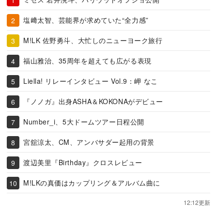
塩﨑太智、芸能界が求めていた“全力感”
M!LK 佐野勇斗、大忙しのニューヨーク旅行
福山雅治、35周年を超えても広がる表現
Liella! リレーインタビュー Vol.9：岬 なこ
『ノノガ』出身ASHA＆KOKONAがデビュー
Number_i、5大ドームツアー日程公開
宮舘涼太、CM、アンバサダー起用の背景
渡辺美里『Birthday』クロスレビュー
M!LKの真価はカップリング＆アルバム曲に
12:12更新