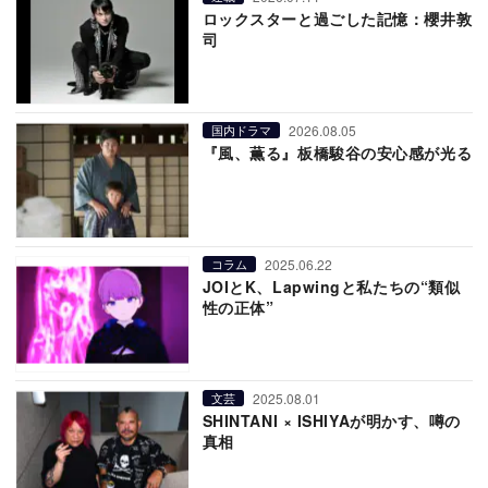
ロックスターと過ごした記憶：櫻井敦
司
2026.08.05
国内ドラマ
『風、薫る』板橋駿谷の安心感が光る
2025.06.22
コラム
JOIとK、Lapwingと私たちの“類似
性の正体”
2025.08.01
文芸
SHINTANI × ISHIYAが明かす、噂の
真相