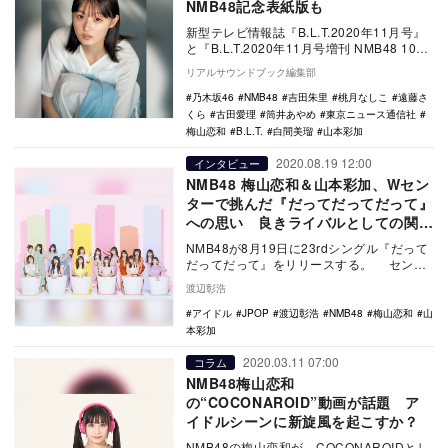
NMB48記念表紙版も
新型テレビ情報誌『B.L.T.2020年11月号』
と『B.L.T.2020年11月号増刊 NMB48 10周
年記念表紙版』が、9…
リアルサウンドブック編集部
乃木坂46
NMB48
吉田朱里
桃月なしこ
遠藤さ
くら
古田愛理
筒井あやめ
東京ニュース通信社
梅山恋和
B.L.T.
白間美瑠
山本彩加
2020.08.19 12:00
インタビュー
NMB48 梅山恋和＆山本彩加、Wセン
ターで挑んだ『だってだってだって』
への思い 良きライバルとしての関係
性も語る
NMB48が8月19日に23rdシングル『だって
だってだって』をリリースする。 センタ
ーを務めるのは、梅山恋和と山本彩…
渡辺彰浩
アイドル
JPOP
渡辺彰浩
NMB48
梅山恋和
山
本彩加
2020.03.11 07:00
コラム
NMB48梅山恋和
の“COCONAROID”動画が話題 ア
イドルシーンに新旋風を起こすか？
NMB48の梅山恋和が、COCONAROIDとし