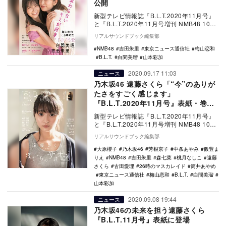
公開
新型テレビ情報誌『B.L.T.2020年11月号』
と『B.L.T.2020年11月号増刊 NMB48 10周
年記念表紙版』が、9…
リアルサウンドブック編集部
NMB48
吉田朱里
東京ニュース通信社
梅山恋和
B.L.T.
白間美瑠
山本彩加
2020.09.17 11:03
ニュース
乃木坂46 遠藤さくら「“今”のありが
たさをすごく感じます」
『B.L.T.2020年11月号』表紙・巻頭
グラビアに登場
新型テレビ情報誌『B.L.T.2020年11月号』
と『B.L.T.2020年11月号増刊 NMB48 10周
年記念表紙版』が、9…
リアルサウンドブック編集部
大原櫻子
乃木坂46
芳根京子
中条あやみ
飯豊ま
りえ
NMB48
吉田朱里
森七菜
桃月なしこ
遠藤
さくら
古田愛理
26時のマスカレイド
筒井あやめ
東京ニュース通信社
梅山恋和
B.L.T.
白間美瑠
山本彩加
2020.09.08 19:44
ニュース
乃木坂46の未来を担う遠藤さくら
『B.L.T.11月号』表紙に登場